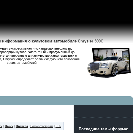
я информация о культовом автомобиле Chrysler 300C
личает экспрессивная и узнаваемая внешность,
пропорции кузова, элегантный и продуманный до
очетая уверенные динамические характеристики с
 Chrysler определяет облик следующего поколения
своих автомобилей.
ск
|
Поиск
|
Правила
|
Новые сообщения
|
RSS
Последние темы форума: