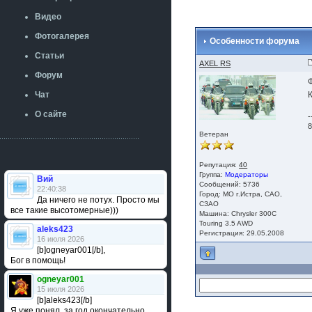
Видео
Фотогалерея
Особенности форума
Статьи
AXEL RS
Форум
Чат
О сайте
-
8
Ветеран
Репутация:
40
Группа:
Модераторы
Вий
Сообщений: 5736
22:40:38
Город: МО г.Истра, САО,
Да ничего не потух. Просто мы
СЗАО
все такие высотомерные)))
Машина: Chrysler 300C
Touring 3.5 AWD
aleks423
Регистрация: 29.05.2008
16 июля 2026
[b]ogneyar001[/b],
Бог в помощь!
ogneyar001
15 июля 2026
[b]aleks423[/b]
Я уже понял, за год окончательно