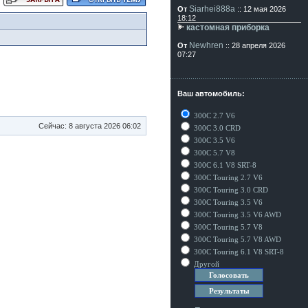
Siarhei888a
От
:: 12 мая 2026
18:12
кастомная приборка
Newhren
От
:: 28 апреля 2026
07:27
Ваш автомобиль:
300C 2.7 V6
Сейчас: 8 августа 2026 06:02
300C 3.0 CRD
300C 3.5 V6
300C 5.7 V8
300C 6.1 V8 SRT-8
300C Touring 2.7 V6
300C Touring 3.0 CRD
300C Touring 3.5 V6
300C Touring 3.5 V6 AWD
300C Touring 5.7 V8
300C Touring 5.7 V8 AWD
300C Touring 6.1 V8 SRT-8
Другой