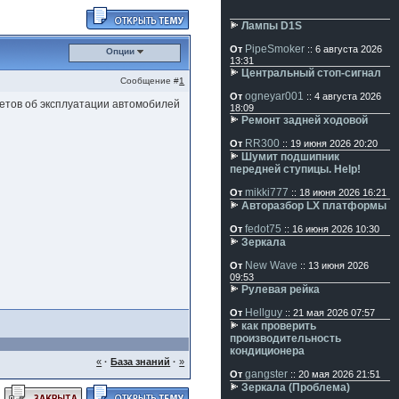
Лампы D1S
PipeSmoker
От
:: 6 августа 2026
Опции
13:31
Центральный стоп-сигнал
Сообщение #
1
ogneyar001
От
:: 4 августа 2026
четов об эксплуатации автомобилей
18:09
Ремонт задней ходовой
RR300
От
:: 19 июня 2026 20:20
Шумит подшипник
передней ступицы. Help!
mikki777
От
:: 18 июня 2026 16:21
Авторазбор LX платформы
fedot75
От
:: 16 июня 2026 10:30
Зеркала
New Wave
От
:: 13 июня 2026
09:53
Рулевая рейка
Hellguy
От
:: 21 мая 2026 07:57
как проверить
производительность
кондиционера
«
·
База знаний
·
»
gangster
От
:: 20 мая 2026 21:51
Зеркала (Проблема)