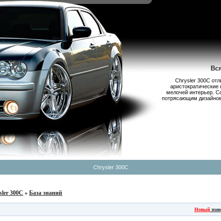
Вс
Chrysler 300С от
аристократические 
мелочей интерьер. С
потрясающим дизайном,
Chrysler 300C
sler 300C
»
База знаний
Новый
пои