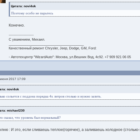
Цитата: novi4ok
Поэтому особо не парьтесь
Конечно.
--------------------
С уважением, Михаил.
________________________________________
Качественный ремонт Chrysler, Jeep, Dodge, GM, Ford:
- Автотехцентр "WizardAuto": Москва, ул.Вешних Вод, 4с92. +7 909 921 06 05
июня 2017 17:09
ата: novi4ok
лько сольется с поддона порядка 4х литров столько и нужно залить.
ата: michael230
то сказал, что уровень был нормальный?
лню : И это, если сливаешь теплое(горячее), а заливаешь холодное (столько-ж