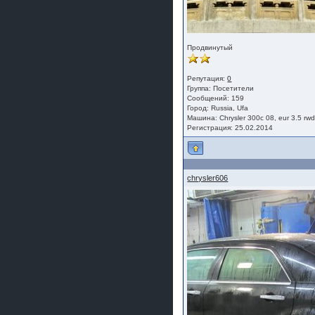
Продвинутый
Репутация:
0
Группа:
Посетители
Сообщений: 159
Город: Russia, Ufa
Машина: Chrysler 300c 08, eur 3.5 rw
Регистрация: 25.02.2014
chrysler606