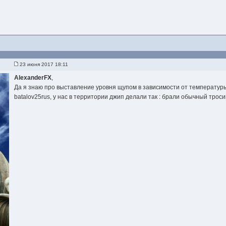
23 июня 2017 18:11
AlexanderFX
,
Да я знаю про выставление уровня щупом в зависимости от температуры.
batalov25rus, у нас в территории джип делали так : брали обычный трос