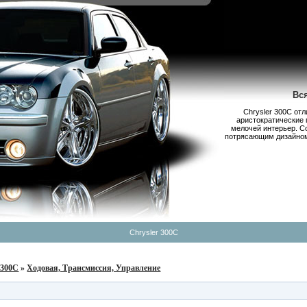
Вс
Chrysler 300С от
аристократические 
мелочей интерьер. С
потрясающим дизайном,
Chrysler 300C
 300C
»
Ходовая, Трансмиссия, Управление