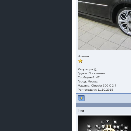
Новичок
Репутация:
0
Группа:
Посетители
Сообщений: 47
Город: Москва
Машина: Chrysler 300 C 2.7
Регистрация: 11.10.2015
Inter