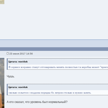
d
23 июня 2017 14:56
Цитата: novi4ok
В сервисе всеравно станут отговаривать менять полностью т.к коробка может "прие
Чушь.
Цитата: novi4ok
сколько сольется с поддона порядка 4х литров столько и нужно залить.
А кто сказал, что уровень был нормальный?