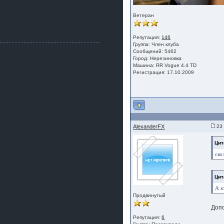
Как, приобретением доволен?
ogneyar001
Ветеран
2 июля 2026
Всем привет Год не было.
Разбил в \"хлам\" машину. Сейчас
Репутация:
146
купил другую. Но уже европу.
Группа:
Член клуба
Сообщений: 5462
iMrCoffeeBLR4
Город: Нерезиновка
2 июля 2026
Машина: RR Vogue 4.4 TD
Регистрация: 17.10.2009
[quote=vanos86]https://baza.dro
m.ru/ekaterinburg/wheel/disc/kolesnyj-
disk-replica-legeartis-cr4-7-5j-r18-5-115-
et24-dia71-6-s-
g3280718810.html[/quote]
У меня такие же стоят в Литве
покупал с резиной норм диски правда
за реплику не скажу там орига
AlexanderFX
23 
iMrCoffeeBLR4
Цит
2 июля 2026
А то с нашей разболтовкой не
ско
могу найти нормальные диски одна
шляпа какая то нужны 20 радиуса
Цит
А к
Продвинутый
Допо
Репутация:
6