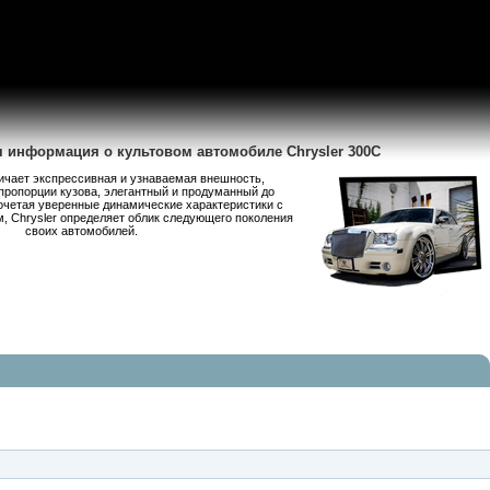
я информация о культовом автомобиле Chrysler 300C
личает экспрессивная и узнаваемая внешность,
пропорции кузова, элегантный и продуманный до
очетая уверенные динамические характеристики с
 Chrysler определяет облик следующего поколения
своих автомобилей.