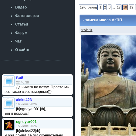
Видео
19 страниц
1
2
3
...
17
18
19
Фотогалерея
замена масла АКПП
Статьи
novi4ok
Форум
Чат
О сайте
Вий
22:40:38
Да ничего не потух. Просто мы
все такие высотомерные)))
aleks423
16 июля 2026
[b]ogneyar001[/b],
Бог в помощь!
ogneyar001
15 июля 2026
[b]aleks423[/b]
Я уже понял, за год окончательно