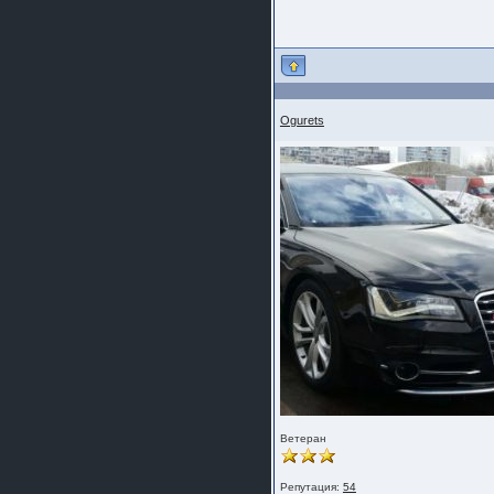
Ogurets
Ветеран
Репутация:
54