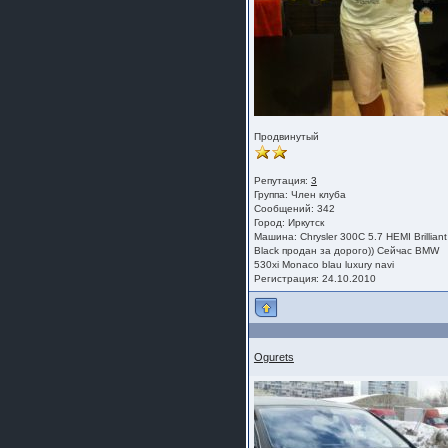
Продвинутый
Репутация:
3
Группа:
Член клуба
Сообщений: 342
Город: Иркутск
Машина: Chrysler 300C 5.7 HEMI Brilliant
Black продан за дорого)) Сейчас BMW
530xi Monaco blau luxury navi
Регистрация: 24.10.2010
Ogurets