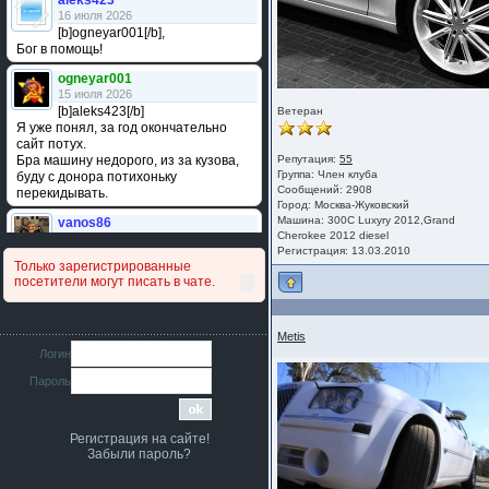
aleks423
16 июля 2026
[b]ogneyar001[/b],
Бог в помощь!
ogneyar001
15 июля 2026
[b]aleks423[/b]
Ветеран
Я уже понял, за год окончательно
сайт потух.
Бра машину недорого, из за кузова,
Репутация:
55
Группа:
Член клуба
буду с донора потихоньку
Сообщений: 2908
перекидывать.
Город: Москва-Жуковский
Машина: 300C Luxyry 2012,Grand
vanos86
Cherokee 2012 diesel
14 июля 2026
Регистрация: 13.03.2010
Привет народ. Кто нибудь
Только зарегистрированные
сравнивал подушку акпп бензиновой и
посетители могут писать в чате.
дизельной машины намера
4578063AG и 4578061AG? По фото
очень похожи.
Metis
iMrCoffeeBLR4
Логин
11 июля 2026
Пароль
[b]era124[/b],
Ага понял буду знать спасибо
большое :smile:
Регистрация на сайте!
era124
Забыли пароль?
7 июля 2026
[b]iMrCoffeeBLR4[/b],