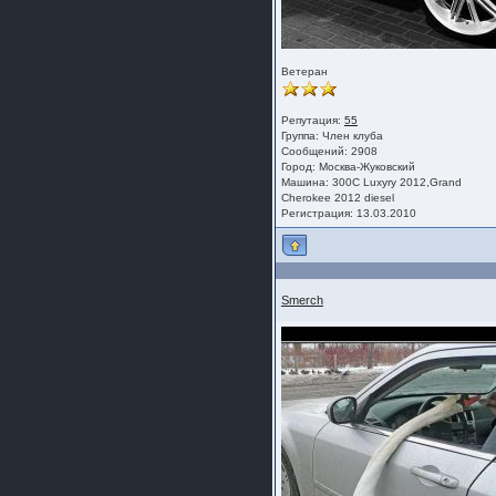
шляпа какая то нужны 20 радиуса
Ветеран
Репутация:
55
Группа:
Член клуба
Сообщений: 2908
Город: Москва-Жуковский
Машина: 300C Luxyry 2012,Grand
Cherokee 2012 diesel
Регистрация: 13.03.2010
Smerch