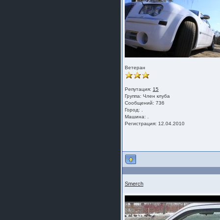
Ветеран
Репутация:
15
Группа:
Член клуба
Сообщений: 736
Город: .
Машина: .
Регистрация: 12.04.2010
Smerch