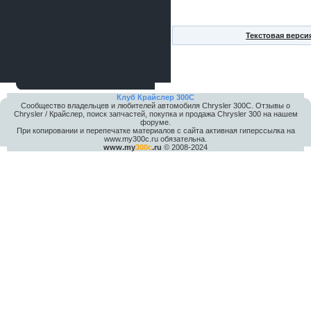
Текстовая верси
Клуб Крайслер 300C
Сообщество владельцев и любителей автомобиля Chrysler 300С. Отзывы о
Chrysler / Крайслер, поиск запчастей, покупка и продажа Chrysler 300 на нашем
форуме.
При копировании и перепечатке материалов с сайта активная гиперссылка на
www.my300c.ru обязательна.
www.my
300c
.ru
© 2008-2024