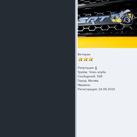
Ветеран
Репутация:
8
Группа:
Член клуба
Сообщений: 548
Город: Москва
Машина:
Регистрация: 24.09.2010