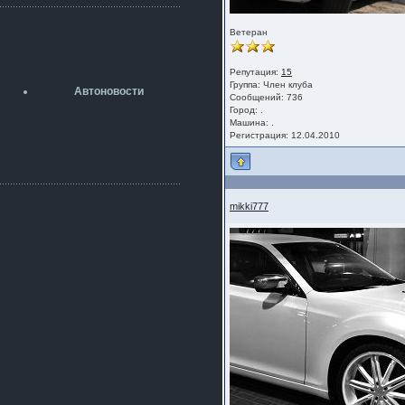
разболтовка 5х114.3 спокойно
садится на наши ступицы
Ветеран
aleks423
5 июля 2026
[b]ogneyar001[/b],
Репутация:
15
Рад приветствовать!
Группа:
Член клуба
Автоновости
А здесь уже кладбищенская тишина...
Сообщений: 736
Как, приобретением доволен?
Город: .
Машина: .
ogneyar001
Регистрация: 12.04.2010
2 июля 2026
Всем привет Год не было.
Разбил в \"хлам\" машину. Сейчас
купил другую. Но уже европу.
mikki777
iMrCoffeeBLR4
2 июля 2026
[quote=vanos86]https://baza.dro
m.ru/ekaterinburg/wheel/disc/kolesnyj-
disk-replica-legeartis-cr4-7-5j-r18-5-115-
et24-dia71-6-s-
g3280718810.html[/quote]
У меня такие же стоят в Литве
покупал с резиной норм диски правда
за реплику не скажу там орига
iMrCoffeeBLR4
2 июля 2026
А то с нашей разболтовкой не
могу найти нормальные диски одна