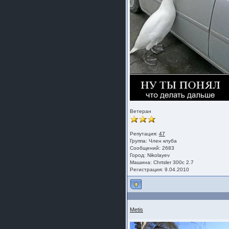
Ветеран
Репутация:
47
Группа:
Член клуба
Сообщений: 2683
Город: Nikolayev
Машина: Chrtsler 300c 2.7
Регистрация: 9.04.2010
Metis