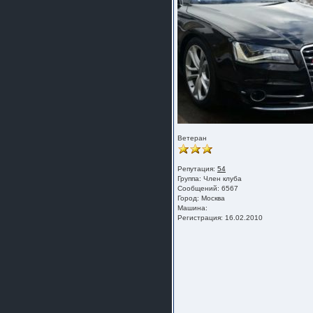
Ветеран
Репутация:
54
Группа:
Член клуба
Сообщений: 6567
Город: Москва
Машина:
Регистрация: 16.02.2010