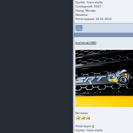
Группа:
Член клуба
Сообщений: 6567
Город: Москва
Машина:
Регистрация: 16.02.2010
kucheruk1980
Ветеран
Репутация:
8
Группа:
Член клуба