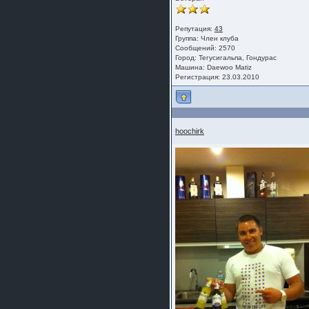
Репутация:
43
Группа:
Член клуба
Сообщений: 2570
Город: Тегусигальпа, Гондурас
Машина: Daewoo Matiz
Регистрация: 23.03.2010
hoochirk