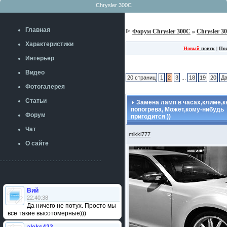
Chrysler 300C
Главная
Форум Chrysler 300C
»
Chrysler 3
Характеристики
Новый
поиск
|
По
Интерьер
Видео
20 страниц
1
2
3
...
18
19
20
Д
Фотогалерея
Статьи
Замена ламп в часах,климе,к
попогрева, Может,кому-нибудь
Форум
пригодится ))
Чат
mikki777
О сайте
Вий
22:40:38
Да ничего не потух. Просто мы
все такие высотомерные)))