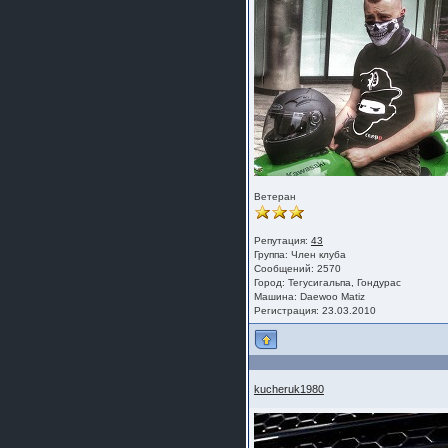
Ветеран
Репутация:
43
Группа:
Член клуба
Сообщений: 2570
Город: Тегусигальпа, Гондурас
Машина: Daewoo Matiz
Регистрация: 23.03.2010
kucheruk1980