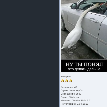
Ветеран
Репутация:
47
Группа:
Член клуба
Сообщений: 2683
Город: Nikolayev
Машина: Chrtsler 300c 2.7
Регистрация: 9.04.2010