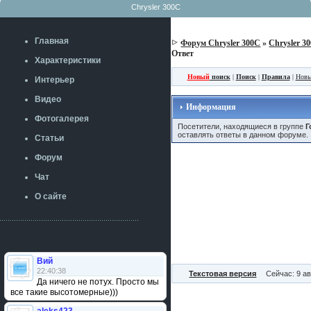
Chrysler 300C
Главная
Форум Chrysler 300C
»
Chrysler 3
Ответ
Характеристики
Новый
поиск
|
Поиск
|
Правила
|
Новы
Интерьер
Видео
Информация
Фотогалерея
Посетители, находящиеся в группе
Г
оставлять ответы в данном форуме.
Статьи
Форум
Чат
О сайте
Вий
22:40:38
Текстовая версия
Сейчас: 9 ав
Да ничего не потух. Просто мы
все такие высотомерные)))