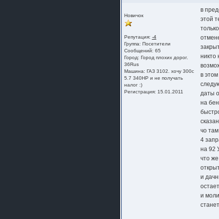
в пред
Новичок
этой 
только
Репутация:
-4
отмене
Группа:
Посетители
закрыт
Сообщений: 65
никто 
Город: Город плохих дорог.
36Rus
возмо
Машина: ГАЗ 3102. хочу 300с
в этом
5.7 340HP и не получать
следу
налог :)
Регистрация: 15.01.2011
даты 
на бен
быстро
сказан
чо там
4 запр
на 92 
что же
открыт
и дач
остает
и моли
станет