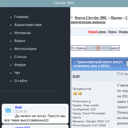
Chrysler 300C
Главная
Форум Chrysler 300C
»
Прочее
»
С
юридические вопросы
Характеристики
Новый
поиск
|
Поиск
|
Прави
Интерьер
Видео
5 страниц
1
2
3
4
5
Далее
Фотогалерея
Статьи
Транспортный налог могут
Форум
отменить уже в 2011г.
Чат
17 ян
Bullitt
О сайте
У меня
Продвинутый
по тра
на 201
Репутация:
3
закон 
Группа:
Член клуба
трансп
Вий
Сообщений: 220
22:40:38
Пониз
Город: Санкт-Петербург
Да ничего не потух. Просто мы
Центр
не пон
все такие высотомерные)))
Машина: Chrysler 300C 3.5
регио
Регистрация: 2.07.2009