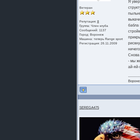
Я увер
структ
Ветеран
пыльн
выкач
Репутация:
8
бабла 
Группа:
Член клуба
Сообщений: 1137
стройк
Город: Воронеж
прикры
Машина: теперь Range sport
рискну
Регистрация: 26.11.2009
ничего
Снова 
- мы ж
ай-яй-
---------
Вороне
SEREGA475