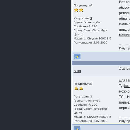
Вот ко
Продвинутый
обзорч
регион
Репутация:
3
обрат
Группа:
Член клуба
южные
Сообщений: 220
легков
Город: Санкт-Петербург
Центр
машин
Машина: Chrysler 300C 3.5
Регистрация: 2.07.2009
---------
Ищу пр
23 ма
Bullitt
Для П
Продвинутый
Тут
Кал
можно 
Репутация:
3
ТС... 
Группа:
Член клуба
поимел
Сообщений: 220
первый
Город: Санкт-Петербург
Центр
Машина: Chrysler 300C 3.5
---------
Регистрация: 2.07.2009
Ищу пр