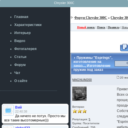
Chrysler 300C
Главная
Форум Chrysler 300C
»
Chrysler 3
Характеристики
Новый
поиск
|
Поиск
|
Правила
|
Новы
Интерьер
Видео
Фотогалерея
Статьи
Пружины "Еsprings",
изготовление на
Форум
заказ..., Изготовление
пружин под заказ
Чат
20 ян
MAGNUM200
О сайте
Приве
Всех с
проше
праздн
Ветеран
Вий
Собст
22:40:38
Да ничего не потух. Просто мы
следу
Репутация:
5
все такие высотомерные)))
"Esprin
Группа:
Посетители
нибуд
Сообщений: 706