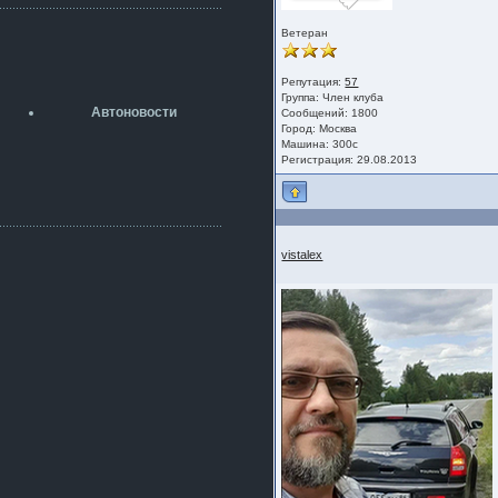
разболтовка 5х114.3 спокойно
садится на наши ступицы
Ветеран
aleks423
5 июля 2026
Репутация:
57
[b]ogneyar001[/b],
Группа:
Член клуба
Рад приветствовать!
Автоновости
Сообщений: 1800
А здесь уже кладбищенская тишина...
Город: Москва
Как, приобретением доволен?
Машина: 300c
Регистрация: 29.08.2013
ogneyar001
2 июля 2026
Всем привет Год не было.
Разбил в \"хлам\" машину. Сейчас
купил другую. Но уже европу.
vistalex
iMrCoffeeBLR4
2 июля 2026
[quote=vanos86]https://baza.dro
m.ru/ekaterinburg/wheel/disc/kolesnyj-
disk-replica-legeartis-cr4-7-5j-r18-5-115-
et24-dia71-6-s-
g3280718810.html[/quote]
У меня такие же стоят в Литве
покупал с резиной норм диски правда
за реплику не скажу там орига
iMrCoffeeBLR4
2 июля 2026
А то с нашей разболтовкой не
могу найти нормальные диски одна