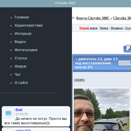
Chrysler 300C
Главная
Форум Chrysler 300C
»
Chrysler 3
Характеристики
Новый
поиск
|
Поиск
|
Правила
|
Нов
Интерьер
Видео
Фотогалерея
Статьи
двигатель 3,5, двиг 3.5
под восстановление
Форум
или на ЗЧ
Чат
vistalex
О сайте
Вий
22:40:38
Да ничего не потух. Просто мы
все такие высотомерные)))