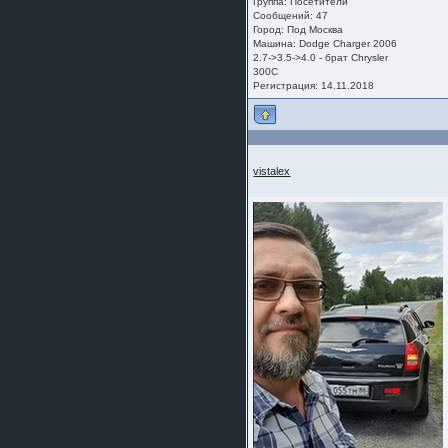
Группа:
Посетители
Сообщений: 47
Город: Под Москва
Машина: Dodge Charger 2006
2.7->3.5->4.0 - брат Chrysler
300C
Регистрация: 14.11.2018
vistalex