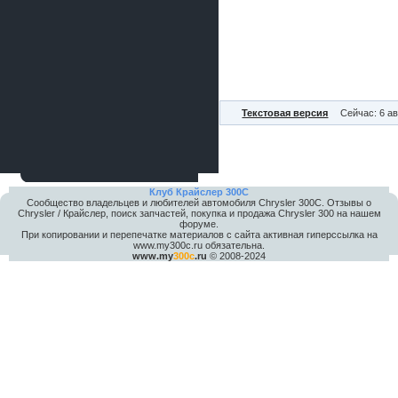
Текстовая версия
Сейчас: 6 ав
Клуб Крайслер 300C
Сообщество владельцев и любителей автомобиля Chrysler 300С. Отзывы о
Chrysler / Крайслер, поиск запчастей, покупка и продажа Chrysler 300 на нашем
форуме.
При копировании и перепечатке материалов с сайта активная гиперссылка на
www.my300c.ru обязательна.
www.my
300c
.ru
© 2008-2024