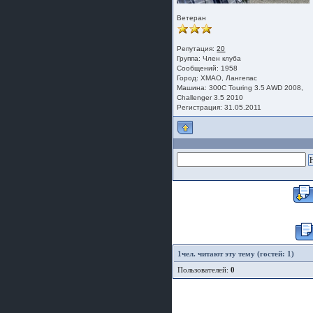
Ветеран
Репутация:
20
Группа:
Член клуба
Сообщений: 1958
Город: ХМАО, Лангепас
Машина: 300C Touring 3.5 AWD 2008,
Challenger 3.5 2010
Регистрация: 31.05.2011
1
чел. читают эту тему (гостей: 1)
Пользователей:
0