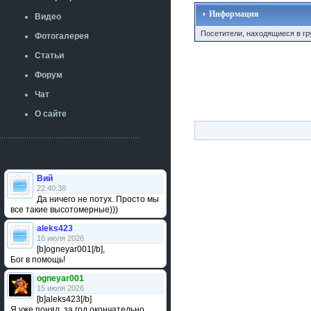
Информация
Видео
Посетители, находящиеся в г
Фотогалерея
Статьи
Форум
Чат
О сайте
Вий
22:40:38
Да ничего не потух. Просто мы
все такие высотомерные)))
aleks423
16 июля 2026
[b]ogneyar001[/b],
Бог в помощь!
ogneyar001
15 июля 2026
[b]aleks423[/b]
Я уже понял, за год окончательно