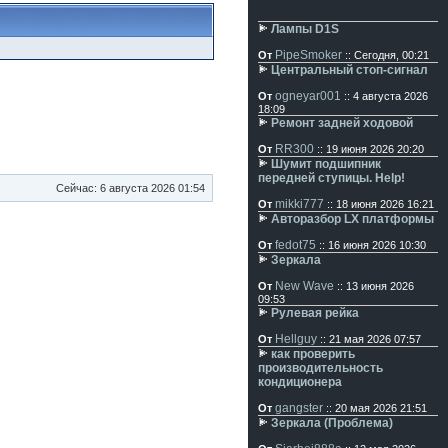
Лампы D1S
PipeSmoker
От
:: Сегодня, 00:21
Центральный стоп-сигнал
ogneyar001
От
:: 4 августа 2026
18:09
Ремонт задней ходовой
RR300
От
:: 19 июня 2026 20:20
Шумит подшипник
передней ступицы. Help!
Сейчас: 6 августа 2026 01:54
mikki777
От
:: 18 июня 2026 16:21
Авторазбор LX платформы
fedot75
От
:: 16 июня 2026 10:30
Зеркала
New Wave
От
:: 13 июня 2026
09:53
Рулевая рейка
Hellguy
От
:: 21 мая 2026 07:57
как проверить
производительность
кондиционера
gangster
От
:: 20 мая 2026 21:51
Зеркала (Проблема)