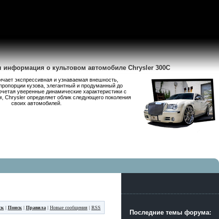
я информация о культовом автомобиле Chrysler 300C
личает экспрессивная и узнаваемая внешность,
пропорции кузова, элегантный и продуманный до
очетая уверенные динамические характеристики с
 Chrysler определяет облик следующего поколения
своих автомобилей.
ск
|
Поиск
|
Правила
|
Новые сообщения
|
RSS
Последние темы форума: