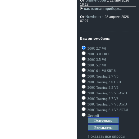
Siarhei888a
От
:: 12 мая 2026
18:12
кастомная приборка
Newhren
От
:: 28 апреля 2026
07:27
Ваш автомобиль:
300C 2.7 V6
300C 3.0 CRD
300C 3.5 V6
300C 5.7 V8
300C 6.1 V8 SRT-8
300C Touring 2.7 V6
300C Touring 3.0 CRD
300C Touring 3.5 V6
300C Touring 3.5 V6 AWD
300C Touring 5.7 V8
300C Touring 5.7 V8 AWD
300C Touring 6.1 V8 SRT-8
Другой
Показать все опросы