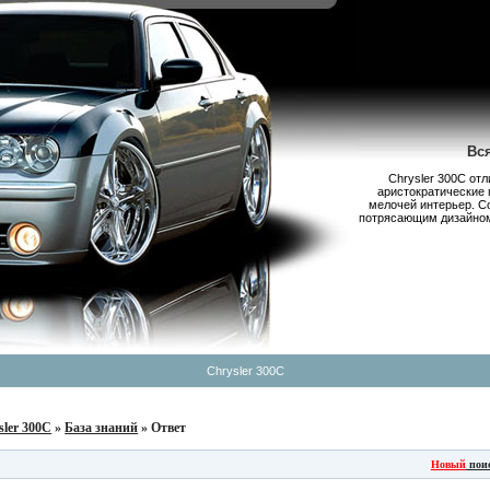
Вс
Chrysler 300С от
аристократические 
мелочей интерьер. С
потрясающим дизайном,
Chrysler 300C
sler 300C
»
База знаний
» Ответ
Новый
пои