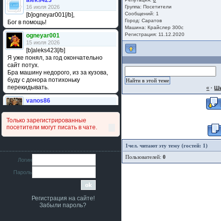
aleks423
16 июля 2026
Группа:
Посетители
Сообщений: 1
[b]ogneyar001[/b],
Город: Саратов
Бог в помощь!
Машина: Крайслер 300с
Регистрация: 11.12.2020
ogneyar001
15 июля 2026
[b]aleks423[/b]
Я уже понял, за год окончательно
сайт потух.
Бра машину недорого, из за кузова,
буду с донора потихоньку
перекидывать.
«
·
Ши
vanos86
14 июля 2026
Привет народ. Кто нибудь
Только зарегистрированные
сравнивал подушку акпп бензиновой и
посетители могут писать в чате.
дизельной машины намера
4578063AG и 4578061AG? По фото
очень похожи.
1
чел. читают эту тему (гостей: 1)
Пользователей:
0
iMrCoffeeBLR4
Логин
11 июля 2026
Пароль
[b]era124[/b],
Ага понял буду знать спасибо
большое :smile:
Регистрация на сайте!
era124
Забыли пароль?
7 июля 2026
[b]iMrCoffeeBLR4[/b],