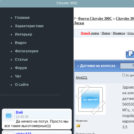
Chrysler 300C
Главная
Форум Chrysler 300C
»
Chrysler 3
Диски
Характеристики
Новый
поиск
|
Поиск
|
Правила
|
Новы
Интерьер
Видео
Фотогалерея
Статьи
Датчики на колесах
Форум
11 де
Чат
Algal111
О сайте
Здрав
на али
датчик
56053
МГц , 
Вий
подой
22:40:38
Новичок
Да ничего не потух. Просто мы
европе
все такие высотомерные)))
3,5
Репутация:
0