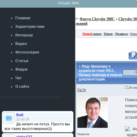
Chrysler 300C
Главная
Форум Chrysler 300C
»
Chrysler 3
знаний
Характеристики
Новый
поиск
|
Поиск
|
Правила
|
Новы
Интерьер
Видео
Фотогалерея
Статьи
Ищу брошюру к
Форум
аудиосистеме REJ.,
Прошу помощи в поиске
Чат
документации.
О сайте
29 ию
Fix74
Помог
пожалу
мануал
Вий
устрой
22:40:38
Да ничего не потух. Просто мы
все такие высотомерные)))
Новичок