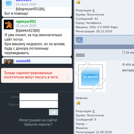
aleks423
16 июля 2026
[b]ogneyar001[/b],
Репутация:
0
Бог в помощь!
Группа:
Посетители
Сообщений: 61
ogneyar001
Город: Челябинск
15 июля 2026
Машина: 300с 3.5 2005 Евро
[b]aleks423[/b]
Регистрация: 28.12.2016
Я уже понял, за год окончательно
сайт потух.
Бра машину недорого, из за кузова,
буду с донора потихоньку
перекидывать.
29 ию
00000
vanos86
А что 
14 июля 2026
Привет народ. Кто нибудь
интер
Только зарегистрированные
сравнивал подушку акпп бензиновой и
посетители могут писать в чате.
дизельной машины намера
4578063AG и 4578061AG? По фото
очень похожи.
iMrCoffeeBLR4
Логин
Новичок
11 июля 2026
Пароль
[b]era124[/b],
Ага понял буду знать спасибо
Репутация:
0
большое :smile:
Группа:
Посетители
Сообщений: 9
Регистрация на сайте!
era124
Город: --
Забыли пароль?
7 июля 2026
Машина:
[b]iMrCoffeeBLR4[/b],
Регистрация: 11.09.2018