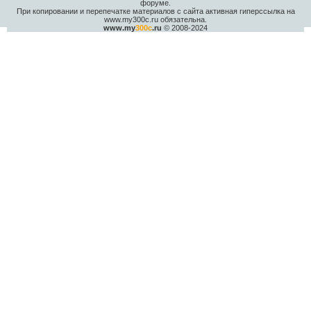
форуме.
При копировании и перепечатке материалов с сайта активная гиперссылка на
www.my300c.ru обязательна.
www.my
300c
.ru
© 2008-2024