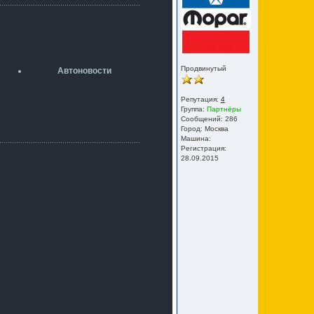
разболтовка 5х114.3 спокойно
садится на наши ступицы
aleks423
5 июля 2026
[b]ogneyar001[/b],
Рад приветствовать!
Продвинутый
Автоновости
А здесь уже кладбищенская тишина...
Как, приобретением доволен?
Репутация:
4
ogneyar001
Группа:
Партнёры
2 июля 2026
Сообщений: 286
Всем привет Год не было.
Город: Москва
Разбил в \"хлам\" машину. Сейчас
Машина:
купил другую. Но уже европу.
Регистрация:
28.09.2015
iMrCoffeeBLR4
2 июля 2026
[quote=vanos86]https://baza.dro
m.ru/ekaterinburg/wheel/disc/kolesnyj-
disk-replica-legeartis-cr4-7-5j-r18-5-115-
et24-dia71-6-s-
g3280718810.html[/quote]
У меня такие же стоят в Литве
покупал с резиной норм диски правда
за реплику не скажу там орига
iMrCoffeeBLR4
2 июля 2026
А то с нашей разболтовкой не
могу найти нормальные диски одна