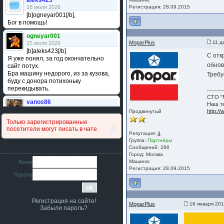
aleks423
16 июля 2026
Регистрация: 28.09.2015
[b]ogneyar001[/b],
Бог в помощь!
ogneyar001
MoparPlus
11 д
15 июля 2026
[b]aleks423[/b]
С отк
Я уже понял, за год окончательно
обнов
сайт потух.
Бра машину недорого, из за кузова,
Требу
буду с донора потихоньку
перекидывать.
--------
СТО "М
vanos86
Наш те
14 июля 2026
http:/
Продвинутый
Привет народ. Кто нибудь
Только зарегистрированные
сравнивал подушку акпп бензиновой и
посетители могут писать в чате.
дизельной машины намера
Репутация:
4
4578063AG и 4578061AG? По фото
Группа:
Партнёры
очень похожи.
Сообщений: 286
Город: Москва
iMrCoffeeBLR4
Машина:
Логин
11 июля 2026
Регистрация: 28.09.2015
Пароль
[b]era124[/b],
Ага понял буду знать спасибо
большое :smile:
Регистрация на сайте!
era124
MoparPlus
16 января 201
Забыли пароль?
7 июля 2026
[b]iMrCoffeeBLR4[/b],