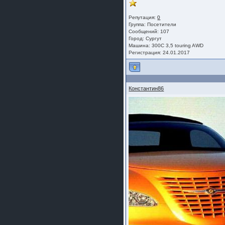
Репутация:
0
Группа:
Посетители
Сообщений: 107
Город: Сургут
Машина: 300C 3,5 touring AWD
Регистрация: 24.01.2017
Константин86