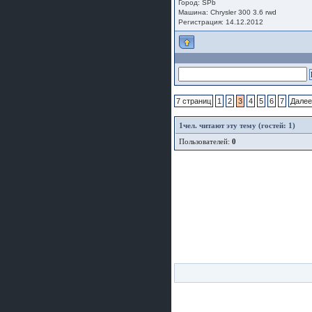
Город: SPb
Машина: Chrysler 300 3.6 rwd
Регистрация: 14.12.2012
7 страниц
1
2
3
4
5
6
7
Дале
1
чел. читают эту тему (гостей: 1)
Пользователей:
0