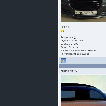
Новичок
Репутация:
1
Группа:
Посетители
Сообщений: 93
Город: Саратов
Машина: Chrysler 300C HEMI R/T
Регистрация: 10.03.2015
Константин86