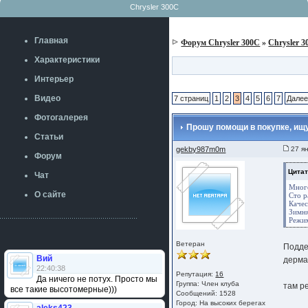
Chrysler 300C
Главная
Форум Chrysler 300C
»
Chrysler 
Характеристики
Интерьер
Видео
7 страниц
1
2
3
4
5
6
7
Дале
Фотогалерея
Прошу помощи в покупке, ищу
Статьи
gekby987m0m
27 ян
Форум
Цитат
Чат
Много
О сайте
Сто р
Качес
Зимня
Режим
Ветеран
Подде
Вий
дерма
22:40:38
Репутация:
16
Да ничего не потух. Просто мы
Группа:
Член клуба
там р
все такие высотомерные)))
Сообщений: 1528
Город: На высоких берегах