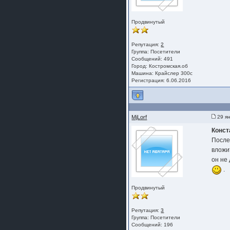
Продвинутый
Репутация:
2
Группа:
Посетители
Сообщений: 491
Город: Костромская.об
Машина: Крайслер 300с
Регистрация: 6.06.2016
MjLorf
29 ян
Конст
После
вложи
он не
.
Продвинутый
Репутация:
3
Группа:
Посетители
Сообщений: 196