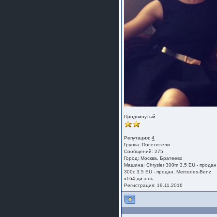
Продвинутый
Репутация:
4
Группа:
Посетители
Сообщений: 275
Город: Москва, Братеево
Машина: Chrysler 300m 3.5 EU - продан
300c 3.5 EU - продан, Mercedes-Benz
x164 дизель
Регистрация: 19.11.2016