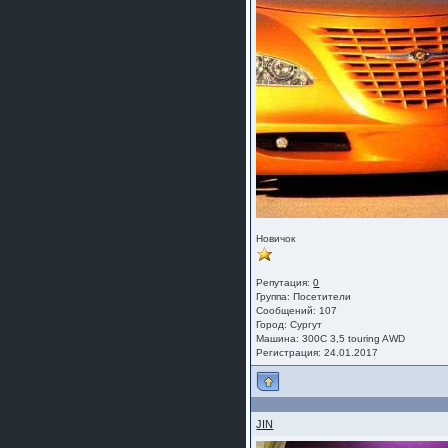
Новичок
Репутация:
0
Группа:
Посетители
Сообщений: 107
Город: Сургут
Машина: 300C 3,5 touring AWD
Регистрация: 24.01.2017
JIN