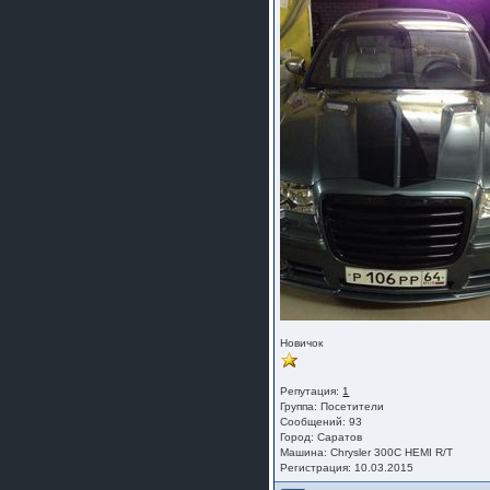
Новичок
Репутация:
1
Группа:
Посетители
Сообщений: 93
Город: Саратов
Машина: Chrysler 300C HEMI R/T
Регистрация: 10.03.2015