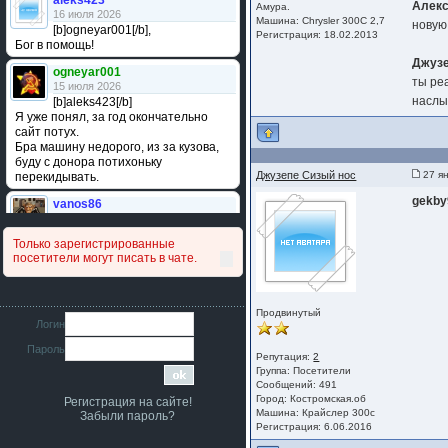
aleks423
Алекс
Амура.
16 июля 2026
Машина: Chrysler 300C 2,7
новую 
[b]ogneyar001[/b],
Регистрация: 18.02.2013
Бог в помощь!
Джузе
ogneyar001
ты ре
15 июля 2026
наслы
[b]aleks423[/b]
Я уже понял, за год окончательно
сайт потух.
Бра машину недорого, из за кузова,
буду с донора потихоньку
Джузепе Сизый нос
27 ян
перекидывать.
gekb
vanos86
14 июля 2026
Привет народ. Кто нибудь
Только зарегистрированные
сравнивал подушку акпп бензиновой и
посетители могут писать в чате.
дизельной машины намера
4578063AG и 4578061AG? По фото
очень похожи.
Продвинутый
iMrCoffeeBLR4
Логин
11 июля 2026
Пароль
[b]era124[/b],
Репутация:
2
Ага понял буду знать спасибо
Группа:
Посетители
большое :smile:
Сообщений: 491
Город: Костромская.об
Регистрация на сайте!
era124
Машина: Крайслер 300с
Забыли пароль?
7 июля 2026
Регистрация: 6.06.2016
[b]iMrCoffeeBLR4[/b],