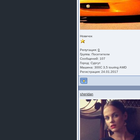
Новичок
Репутация:
0
Группа:
Посетители
Сообщений: 107
Город: Сургут
Машина: 300C 3,5 touring AWD
Регистрация: 24.01.2017
sheridan