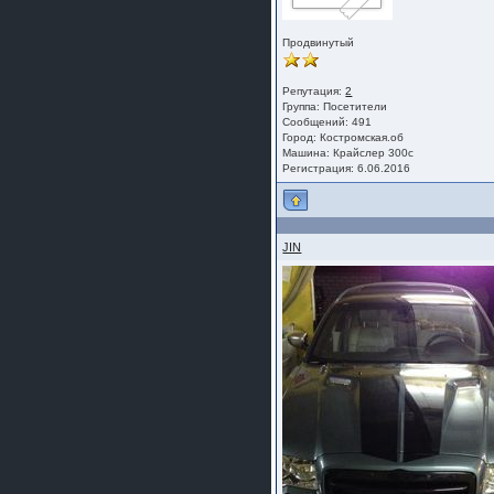
Продвинутый
Репутация:
2
Группа:
Посетители
Сообщений: 491
Город: Костромская.об
Машина: Крайслер 300с
Регистрация: 6.06.2016
JIN