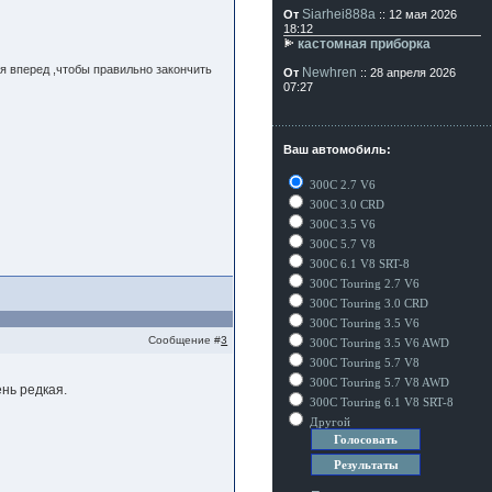
Siarhei888a
От
:: 12 мая 2026
18:12
кастомная приборка
я вперед ,чтобы правильно закончить
Newhren
От
:: 28 апреля 2026
07:27
Ваш автомобиль:
300C 2.7 V6
300C 3.0 CRD
300C 3.5 V6
300C 5.7 V8
300C 6.1 V8 SRT-8
300C Touring 2.7 V6
300C Touring 3.0 CRD
300C Touring 3.5 V6
Сообщение #
3
300C Touring 3.5 V6 AWD
300C Touring 5.7 V8
300C Touring 5.7 V8 AWD
нь редкая.
300C Touring 6.1 V8 SRT-8
Другой