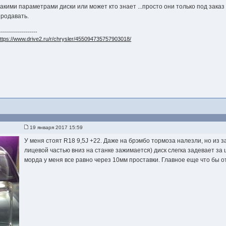
такими параметрами диски или может кто знает ...просто они только под заказ 
продавать.
-------------------
ttps://www.drive2.ru/r/chrysler/455094735757903018/
19 января 2017 15:59
У меня стоят R18 9,5J +22. Даже на брэмбо тормоза налезли, но из 
лицевой частью вниз на станке зажимается) диск слегка задевает за
морда у меня все равно через 10мм проставки. Главное еще что бы 