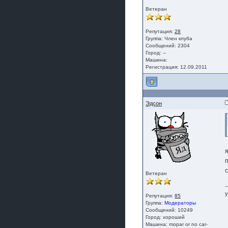
Ветеран
Репутация:
28
Группа:
Член клуба
Сообщений: 2304
Город: --
Машина:
Регистрация: 12.09.2011
Эдсон
я
Ветеран
-
у
Репутация:
85
Группа:
Модераторы
Сообщений: 10249
Город: хороший
Машина: mopar or no car-