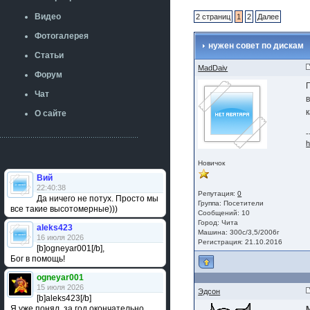
Видео
2 страниц
1
2
Далее
Фотогалерея
нужен совет по дискам
Статьи
MadDaiv
Форум
Чат
О сайте
-
h
Новичок
Вий
22:40:38
Репутация:
0
Да ничего не потух. Просто мы
Группа:
Посетители
все такие высотомерные)))
Сообщений: 10
Город: Чита
aleks423
Машина: 300с/3,5/2006г
16 июля 2026
Регистрация: 21.10.2016
[b]ogneyar001[/b],
Бог в помощь!
ogneyar001
15 июля 2026
Эдсон
[b]aleks423[/b]
Я уже понял, за год окончательно