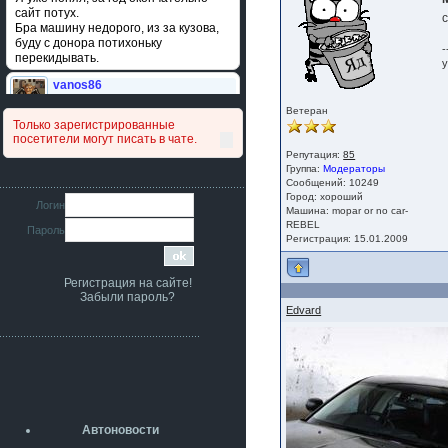
сайт потух.
Бра машину недорого, из за кузова,
буду с донора потихоньку
-
перекидывать.
у
vanos86
14 июля 2026
Ветеран
Привет народ. Кто нибудь
Только зарегистрированные
сравнивал подушку акпп бензиновой и
посетители могут писать в чате.
дизельной машины намера
Репутация:
85
4578063AG и 4578061AG? По фото
Группа:
Модераторы
очень похожи.
Сообщений: 10249
Город: хороший
iMrCoffeeBLR4
Логин
Машина: mopar or no car-
11 июля 2026
REBEL
Пароль
[b]era124[/b],
Регистрация: 15.01.2009
Ага понял буду знать спасибо
большое :smile:
Регистрация на сайте!
era124
Забыли пароль?
7 июля 2026
Edvard
[b]iMrCoffeeBLR4[/b],
разболтовка 5х114.3 спокойно
садится на наши ступицы
aleks423
5 июля 2026
[b]ogneyar001[/b],
Рад приветствовать!
Автоновости
А здесь уже кладбищенская тишина...