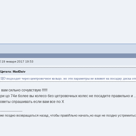
19 января 2017 19:53
Цитата: MadDaiv
ЦО подходит через центровочное кольцо. но эти параметры не влияют на посадку диска о
 вам сильно сочувствую !!!!!!
при цо 74и более вы колесо без цетровочных колес не посадите правильно и ...
советы спрашивать если вам все по Х
-------------------
же поздно возвращаться назад ,чтобы правИльно начать,но еще не поздно устремитьс