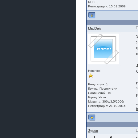
REBEL
Регистрация: 15.01.2009
MadDaiv
Новичок
Репутация:
0
Группа:
Посетители
Сообщений: 10
Город: Чита
Машина: 300с/3,5/2006г
-
Регистрация: 21.10.2016
h
Эдсон