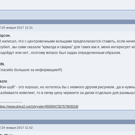
20 января 2017 11:31
Эдсон
,
Я написал, что с центровочными кольцами предполагается ставить, если ничего
грубил...вы сами сказали "кувалда и сварка" для таких как я, меня интересует
подойдут или нет...поэтому вопрос был задан определенным образом.
JIN
,
Спасибо большое за информацию!!!)
reznr
,
"Фэн-шуй" - это хорошо, но хотелось бы с немного другим рисунком...да и нужны
разбиваете комплект, то в личку цену черкните за диски отдельно для размыш
-------------------
ttps://www.drive2.ru/r/chrysler/455094735757903018/
20 января 2017 11:42