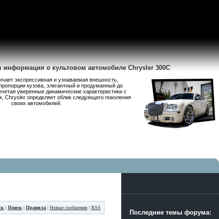
я информация о культовом автомобиле Chrysler 300C
личает экспрессивная и узнаваемая внешность,
пропорции кузова, элегантный и продуманный до
очетая уверенные динамические характеристики с
 Chrysler определяет облик следующего поколения
своих автомобилей.
ск
|
Поиск
|
Правила
|
Новые сообщения
|
RSS
Последние темы форума: