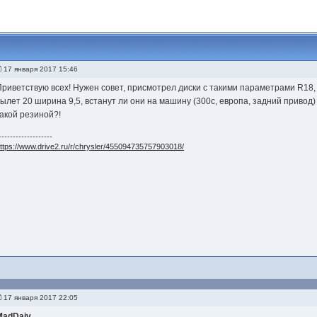
17 января 2017 15:46
Приветствую всех! Нужен совет, присмотрел диски с такими параметрами R18,
вылет 20 ширина 9,5, встанут ли они на машину (300с, европа, задний привод) и
какой резиной?!
-------------------
ttps://www.drive2.ru/r/chrysler/455094735757903018/
17 января 2017 22:05
MadDaiv
,