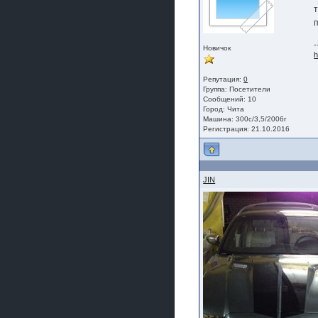
-
Новичок
h
Репутация:
0
Группа:
Посетители
Сообщений: 10
Город: Чита
Машина: 300с/3,5/2006г
Регистрация: 21.10.2016
JIN