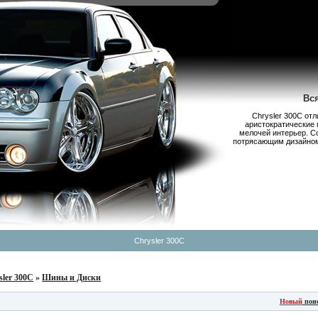
Вс
Chrysler 300С от
аристократические 
мелочей интерьер. С
потрясающим дизайном,
Chrysler 300C
sler 300C
»
Шины и Диски
Новый
пои