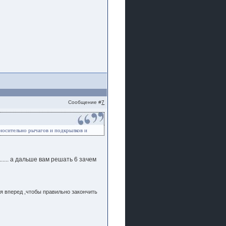
Сообщение #
7
тносительно рычагов и подкрылков и
..... а дальше вам решать 6 зачем
я вперед ,чтобы правильно закончить