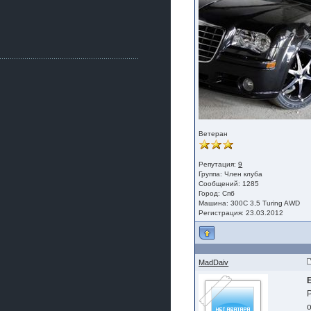
Как, приобретением доволен?
ogneyar001
2 июля 2026
Всем привет Год не было.
Разбил в \"хлам\" машину. Сейчас
купил другую. Но уже европу.
iMrCoffeeBLR4
2 июля 2026
[quote=vanos86]https://baza.dro
m.ru/ekaterinburg/wheel/disc/kolesnyj-
disk-replica-legeartis-cr4-7-5j-r18-5-115-
et24-dia71-6-s-
Ветеран
g3280718810.html[/quote]
У меня такие же стоят в Литве
покупал с резиной норм диски правда
Репутация:
9
за реплику не скажу там орига
Группа:
Член клуба
Сообщений: 1285
iMrCoffeeBLR4
Город: Спб
2 июля 2026
Машина: 300С 3,5 Turing AWD
Регистрация: 23.03.2012
А то с нашей разболтовкой не
могу найти нормальные диски одна
шляпа какая то нужны 20 радиуса
MadDaiv