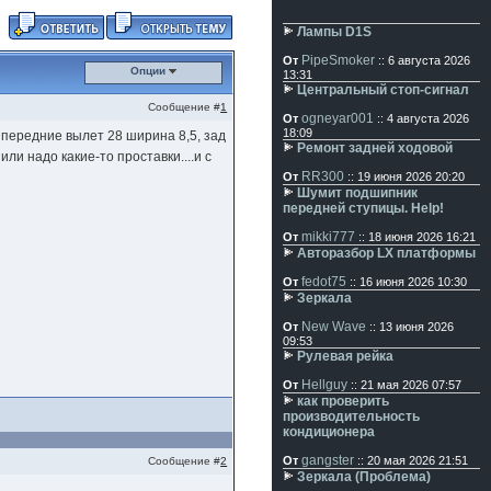
Лампы D1S
PipeSmoker
От
:: 6 августа 2026
Опции
13:31
Центральный стоп-сигнал
Сообщение #
1
ogneyar001
От
:: 4 августа 2026
18:09
 передние вылет 28 ширина 8,5, зад
Ремонт задней ходовой
ли надо какие-то проставки....и с
RR300
От
:: 19 июня 2026 20:20
Шумит подшипник
передней ступицы. Help!
mikki777
От
:: 18 июня 2026 16:21
Авторазбор LX платформы
fedot75
От
:: 16 июня 2026 10:30
Зеркала
New Wave
От
:: 13 июня 2026
09:53
Рулевая рейка
Hellguy
От
:: 21 мая 2026 07:57
как проверить
производительность
кондиционера
gangster
От
:: 20 мая 2026 21:51
Сообщение #
2
Зеркала (Проблема)