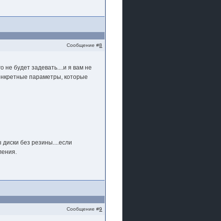
Сообщение #
8
 не будет задевать....и я вам не
 конкретные параметры, которые
 диски без резины....если
ления.
Сообщение #
9