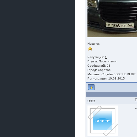
Новичок
Репутация:
1
Группа:
Посетители
Сообщений: 93
Город: Саратов
Машина: Chrysler 300C HEMI R/T
Регистрация: 10.03.2015
reznr
-