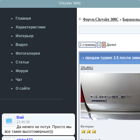
Chrysler 300C
Главная
Форум Chrysler 300C
»
Барахолк
Характеристики
Интерьер
Видео
2 страниц
1
2
Далее
Фотогалерея
продам туринг 3.5 после зим
Статьи
2Ruff4U
Форум
Чат
О сайте
Вий
22:40:38
Да ничего не потух. Просто мы
Ветеран
все такие высотомерные)))