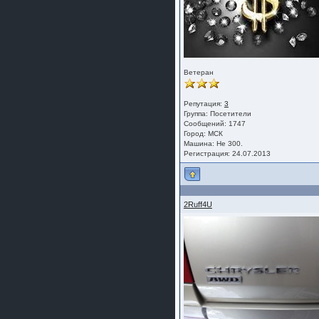
Ветеран
Репутация:
3
Группа:
Посетители
Сообщений: 1747
Город: МСК
Машина: Не 300.
Регистрация: 24.07.2013
2Ruff4U