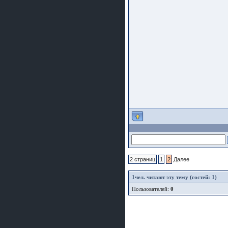
2 страниц
1
2
Далее
1
чел. читают эту тему (гостей: 1)
Пользователей:
0