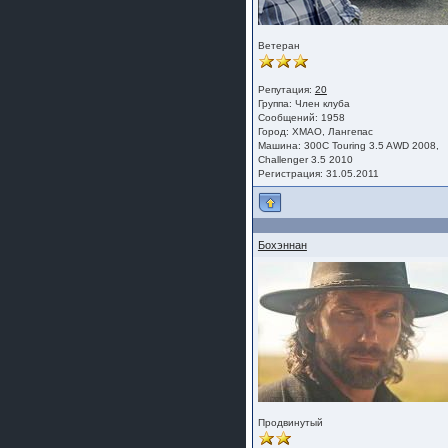
Ветеран
Репутация:
20
Группа:
Член клуба
Сообщений: 1958
Город: ХМАО, Лангепас
Машина: 300C Touring 3.5 AWD 2008,
Challenger 3.5 2010
Регистрация: 31.05.2011
Бохэннан
Продвинутый