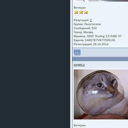
Ветеран
Репутация:
2
Группа:
Посетители
Сообщений: 520
Город: Москва
Машина: 300С Touring 3,5 AWD '07
Европа 1A8G7E7V67Y529191
Регистрация: 29.10.2014
evgen.z
Ветеран