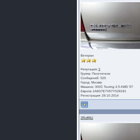
Ветеран
Репутация:
2
Группа:
Посетители
Сообщений: 520
Город: Москва
Машина: 300С Touring 3,5 AWD '07
Европа 1A8G7E7V67Y529191
Регистрация: 29.10.2014
2Ruff4U