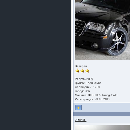
Ветеран
Репутация:
9
Группа:
Член клуба
Сообщений: 1285
Город: Спб
Машина: 300С 3,5 Turing AWD
Регистрация: 23.03.2012
2Ruff4U