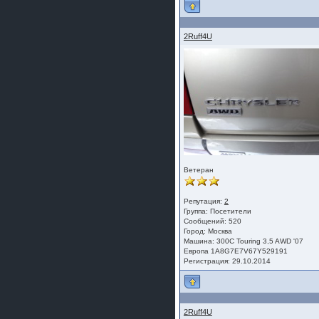
2Ruff4U
Ветеран
Репутация:
2
Группа:
Посетители
Сообщений: 520
Город: Москва
Машина: 300С Touring 3,5 AWD '07
Европа 1A8G7E7V67Y529191
Регистрация: 29.10.2014
2Ruff4U