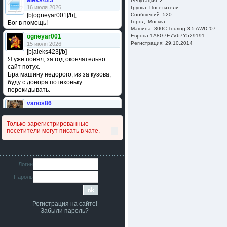
aleks423
Репутация:
2
16 июля 2026
Группа:
Посетители
[b]ogneyar001[/b],
Сообщений: 520
Город: Москва
Бог в помощь!
Машина: 300С Touring 3,5 AWD '07
ogneyar001
Европа 1A8G7E7V67Y529191
Регистрация: 29.10.2014
15 июля 2026
[b]aleks423[/b]
Я уже понял, за год окончательно
сайт потух.
Бра машину недорого, из за кузова,
буду с донора потихоньку
перекидывать.
vanos86
14 июля 2026
Привет народ. Кто нибудь
Только зарегистрированные
сравнивал подушку акпп бензиновой и
посетители могут писать в чате.
дизельной машины намера
4578063AG и 4578061AG? По фото
очень похожи.
iMrCoffeeBLR4
Логин
11 июля 2026
Пароль
[b]era124[/b],
Ага понял буду знать спасибо
большое :smile:
Регистрация на сайте!
era124
Забыли пароль?
7 июля 2026
[b]iMrCoffeeBLR4[/b],