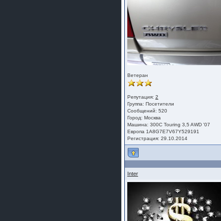
Ветеран
Репутация:
2
Группа:
Посетители
Сообщений: 520
Город: Москва
Машина: 300С Touring 3,5 AWD '07
Европа 1A8G7E7V67Y529191
Регистрация: 29.10.2014
Inter