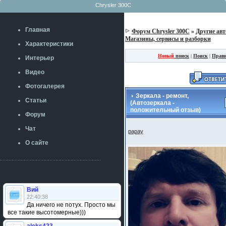
Chrysler 300C
Главная
Форум Chrysler 300C
»
Другие авт
Магазины, сервисы и разборки
Характеристики
Новый
поиск
|
Поиск
|
Прав
Интерьер
Видео
Фотогалерея
Зеркала - ремонт,
Статьи
(Автозеркала -
положительный отзыв)
Форум
Чат
papay
О сайте
Вий
22:40:38
Да ничего не потух. Просто мы
все такие высотомерные)))