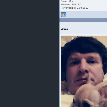
Город: Мск
шляпа какая то нужны 20 радиуса
Машина: 300с 3,5
Регистрация: 2.08.2012
papay