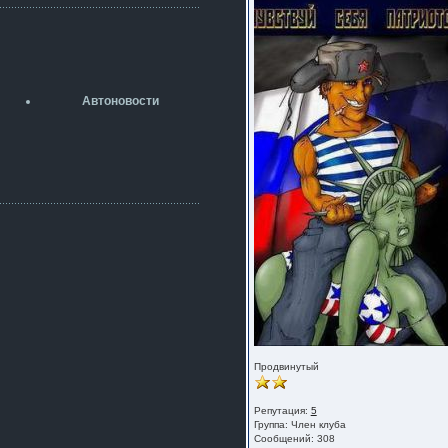
разболтовка 5х114.3 спокойно
садится на наши ступицы
aleks423
5 июля 2026
[b]ogneyar001[/b],
Рад приветствовать!
Автоновости
А здесь уже кладбищенская тишина...
Как, приобретением доволен?
ogneyar001
2 июля 2026
Всем привет Год не было.
Разбил в \"хлам\" машину. Сейчас
купил другую. Но уже европу.
iMrCoffeeBLR4
2 июля 2026
[quote=vanos86]https://baza.dro
m.ru/ekaterinburg/wheel/disc/kolesnyj-
disk-replica-legeartis-cr4-7-5j-r18-5-115-
et24-dia71-6-s-
g3280718810.html[/quote]
У меня такие же стоят в Литве
покупал с резиной норм диски правда
Продвинутый
за реплику не скажу там орига
iMrCoffeeBLR4
Репутация:
5
2 июля 2026
Группа:
Член клуба
А то с нашей разболтовкой не
Сообщений: 308
могу найти нормальные диски одна