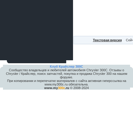
Текстовая версия
Сейч
Клуб Крайслер 300C
Сообщество владельцев и любителей автомобиля Chrysler 300С. Отзывы о
Chrysler / Крайслер, поиск запчастей, покупка и продажа Chrysler 300 на нашем
форуме.
При копировании и перепечатке материалов с сайта активная гиперссылка на
www.my300c.ru обязательна.
www.my
300c
.ru
© 2008-2024