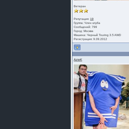
Ветеран
Репутация:
19
Группа:
Член клуба
Сообщений: 799
Город: Москва
Машина: Черный Touring 3.5 AWD
Регистрация: 9.09.2012
AzteK