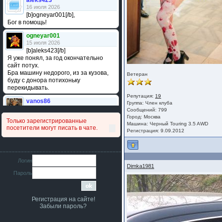
aleks423
16 июля 2026
[b]ogneyar001[/b],
Бог в помощь!
ogneyar001
15 июля 2026
[b]aleks423[/b]
Я уже понял, за год окончательно
сайт потух.
Бра машину недорого, из за кузова,
Ветеран
буду с донора потихоньку
перекидывать.
Репутация:
19
vanos86
Группа:
Член клуба
14 июля 2026
Сообщений: 799
Привет народ. Кто нибудь
Город: Москва
Только зарегистрированные
сравнивал подушку акпп бензиновой и
Машина: Черный Touring 3.5 AWD
посетители могут писать в чате.
дизельной машины намера
Регистрация: 9.09.2012
4578063AG и 4578061AG? По фото
очень похожи.
iMrCoffeeBLR4
Логин
11 июля 2026
Dimka1981
Пароль
[b]era124[/b],
Ага понял буду знать спасибо
большое :smile:
Регистрация на сайте!
era124
Забыли пароль?
7 июля 2026
[b]iMrCoffeeBLR4[/b],