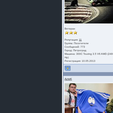
Ветеран
Репутация:
11
Группа:
Посетители
Сообщений: 773
Город: Петроград
Машина: 300C Touring 3.5 V6 AWD (249
Hp)
Регистрация: 10.05.2013
AzteK