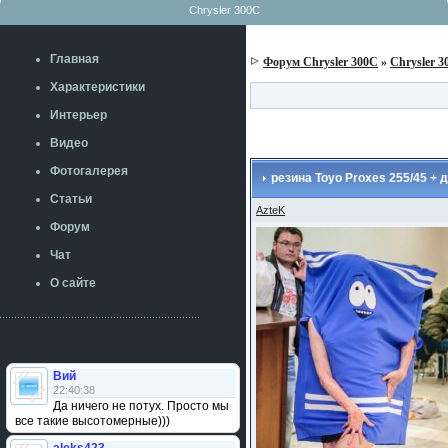
Chrysler 300C
Главная
Форум Chrysler 300C
»
Chrysler 3
Характеристики
Интерьер
Видео
Фотогалерея
резина Toyo Proxes 255/45 + д
Статьи
AzteK
Форум
Чат
О сайте
Вий
22:40:38
Да ничего не потух. Просто мы
все такие высотомерные)))