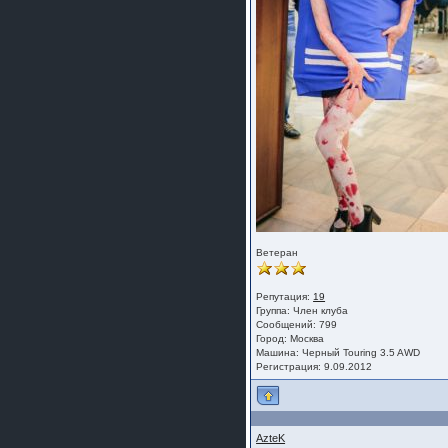
Ветеран
Репутация:
19
Группа:
Член клуба
Сообщений: 799
Город: Москва
Машина: Черный Touring 3.5 AWD
Регистрация: 9.09.2012
AzteK