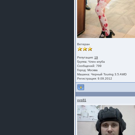
Ветеран
Репутация:
19
Группа:
Член клуба
Сообщений: 799
Город: Москва
Машина: Черный Touring 3.5 AWD
Регистрация: 9.09.2012
vvs81