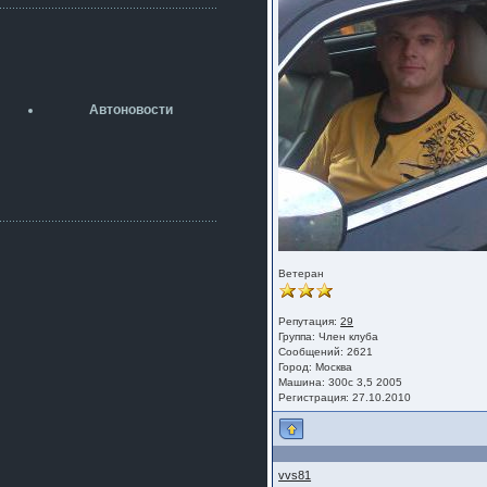
разболтовка 5х114.3 спокойно
садится на наши ступицы
aleks423
5 июля 2026
[b]ogneyar001[/b],
Рад приветствовать!
Автоновости
А здесь уже кладбищенская тишина...
Как, приобретением доволен?
ogneyar001
2 июля 2026
Всем привет Год не было.
Разбил в \"хлам\" машину. Сейчас
купил другую. Но уже европу.
iMrCoffeeBLR4
2 июля 2026
Ветеран
[quote=vanos86]https://baza.dro
m.ru/ekaterinburg/wheel/disc/kolesnyj-
disk-replica-legeartis-cr4-7-5j-r18-5-115-
Репутация:
29
et24-dia71-6-s-
Группа:
Член клуба
Сообщений: 2621
g3280718810.html[/quote]
Город: Москва
У меня такие же стоят в Литве
Машина: 300с 3,5 2005
покупал с резиной норм диски правда
Регистрация: 27.10.2010
за реплику не скажу там орига
iMrCoffeeBLR4
2 июля 2026
А то с нашей разболтовкой не
vvs81
могу найти нормальные диски одна