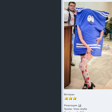
Ветеран
Репутация:
19
Группа:
Член клуба