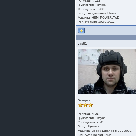
Репутация:
112
Группа:
Член клуба
Сообщений: 5238
Город: над вольной Невой
Машина: HEMI POWER AWD
Регистрация: 20.02.2012
vvs81
Ветеран
Репутация:
31
Группа:
Член клуба
Сообщений: 2845
Город: Иркутск
Машина: Dodge Durango 5.9L / 300C
3.5L AWD Touring - был