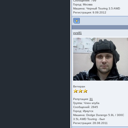
Сообщений: 799
Город: Москва
Машина: Черный Touring 3.5 AWD
Регистрация: 9.09.2012
vvs81
Ветеран
Репутация:
31
Группа:
Член клуба
Сообщений: 2845
Город: Иркутск
Машина: Dodge Durango 5.9L / 300C
3.5L AWD Touring - был
Регистрация: 28.08.2011