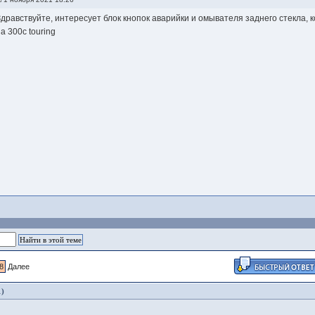
Здравствуйте, интересует блок кнопок аварийки и омывателя заднего стекла, 
а 300с touring
8
Далее
1)