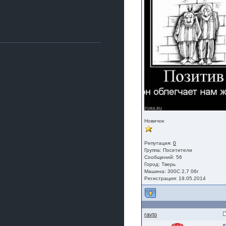
Как, приобретением доволен?
ogneyar001
2 июля 2026
Всем привет Год не было.
Разбил в \"хлам\" машину. Сейчас
купил другую. Но уже европу.
iMrCoffeeBLR4
2 июля 2026
[quote=vanos86]https://baza.dro
m.ru/ekaterinburg/wheel/disc/kolesnyj-
disk-replica-legeartis-cr4-7-5j-r18-5-115-
et24-dia71-6-s-
g3280718810.html[/quote]
У меня такие же стоят в Литве
покупал с резиной норм диски правда
Новичок
за реплику не скажу там орига
iMrCoffeeBLR4
Репутация:
0
2 июля 2026
Группа:
Посетители
А то с нашей разболтовкой не
Сообщений: 56
могу найти нормальные диски одна
Город: Тверь
шляпа какая то нужны 20 радиуса
Машина: 300С 2,7 06г
Регистрация: 19.05.2014
ravto