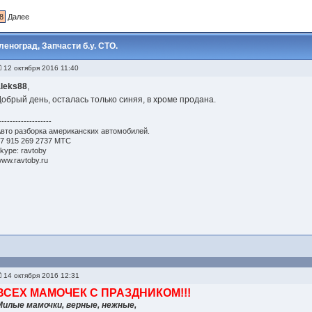
8
Далее
ноград, Запчасти б.у. СТО.
12 октября 2016 11:40
aleks88
,
Добрый день, осталась только синяя, в хроме продана.
-------------------
вто разборка американских автомобилей.
7 915 269 2737 МТС
kype: ravtoby
ww.ravtoby.ru
14 октября 2016 12:31
ВСЕХ МАМОЧЕК С ПРАЗДНИКОМ!!!
Милые мамочки, верные, нежные,