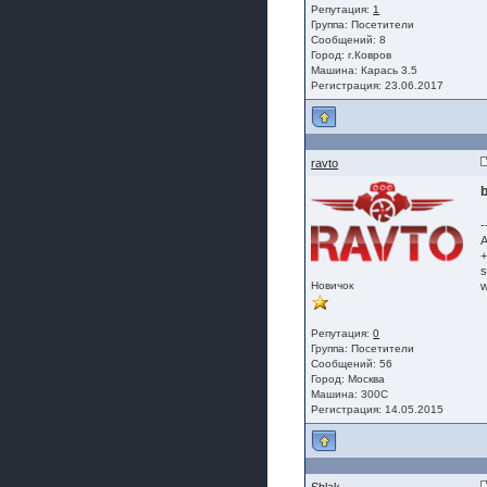
Репутация:
1
Группа:
Посетители
Сообщений: 8
Город: г.Ковров
Машина: Карась 3.5
Регистрация: 23.06.2017
ravto
-
А
+
s
Новичок
w
Репутация:
0
Группа:
Посетители
Сообщений: 56
Город: Москва
Машина: 300C
Регистрация: 14.05.2015