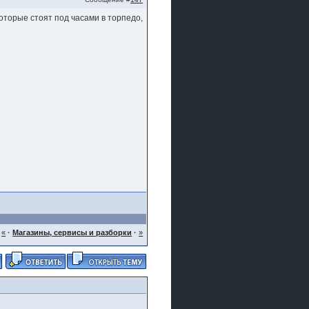
которые стоят под часами в торпедо,
«
·
Магазины, сервисы и разборки
·
»