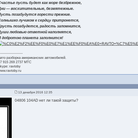
Счастье пусть будет как море безбрежное,
Дни — восхитительные, безмятежные.
Пусть позабудутся горести прежние.
Солнышко лучиком к сердцу притронется,
Грусть позабудется, радость запомнится,
Души любовью ответной наполнятся,
И добротою планета заполнится!
-------------------
вто разборка американских автомобилей.
7 915 269 2737 МТС
kype: ravtoby
ww.ravtoby.ru
13 декабря 2016 12:35
04806 104AD нет ли такой защиты?