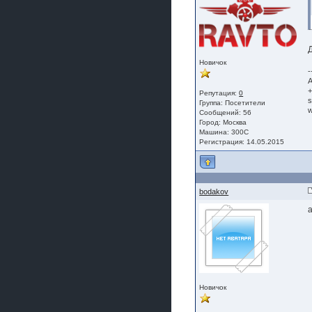
Новичок
-
А
+
Репутация:
0
s
Группа:
Посетители
w
Сообщений: 56
Город: Москва
Машина: 300C
Регистрация: 14.05.2015
bodakov
Новичок