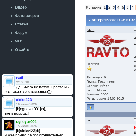
Видео
8 страниц
1
2
3
4
5
6
7
Фотогалерея
Авторазборка RAVTO Зеле
Статьи
ravto
Форум
Чат
О сайте
-
А
+
Новичок
s
w
Репутация:
0
Вий
Группа:
Посетители
22:40:38
Сообщений: 56
Да ничего не потух. Просто мы
Город: Москва
все такие высотомерные)))
Машина: 300C
Регистрация: 14.05.2015
aleks423
16 июля 2026
[b]ogneyar001[/b],
Бог в помощь!
ravto
ogneyar001
15 июля 2026
[b]aleks423[/b]
Я уже понял, за год окончательно