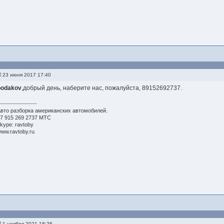
23 июня 2017 17:40
bodakov
,добрый день, наберите нас, пожалуйста, 89152692737.
-------------------
вто разборка американских автомобилей.
7 915 269 2737 МТС
kype: ravtoby
ww.ravtoby.ru
1 ноября 2021 18:26