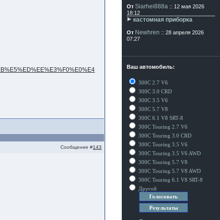
Siarhei888a
От
:: 12 мая 2026
18:12
кастомная приборка
Newhren
От
:: 28 апреля 2026
07:27
Ваш автомобиль:
300C 2.7 V6
300C 3.0 CRD
300C 3.5 V6
300C 5.7 V8
300C 6.1 V8 SRT-8
300C Touring 2.7 V6
300C Touring 3.0 CRD
300C Touring 3.5 V6
Сообщение #
143
300C Touring 3.5 V6 AWD
300C Touring 5.7 V8
300C Touring 5.7 V8 AWD
300C Touring 6.1 V8 SRT-8
Другой