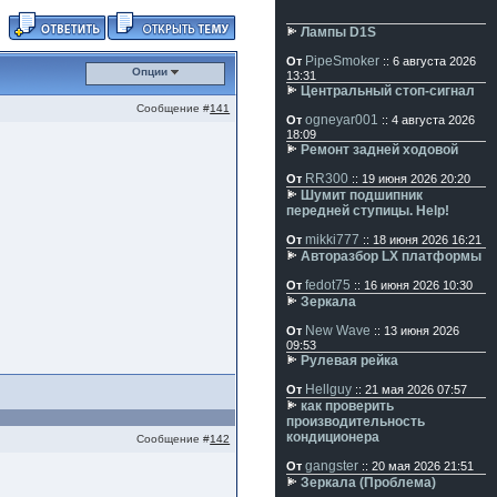
Лампы D1S
PipeSmoker
От
:: 6 августа 2026
Опции
13:31
Центральный стоп-сигнал
Сообщение #
141
ogneyar001
От
:: 4 августа 2026
18:09
Ремонт задней ходовой
RR300
От
:: 19 июня 2026 20:20
Шумит подшипник
передней ступицы. Help!
mikki777
От
:: 18 июня 2026 16:21
Авторазбор LX платформы
fedot75
От
:: 16 июня 2026 10:30
Зеркала
New Wave
От
:: 13 июня 2026
09:53
Рулевая рейка
Hellguy
От
:: 21 мая 2026 07:57
как проверить
производительность
кондиционера
Сообщение #
142
gangster
От
:: 20 мая 2026 21:51
Зеркала (Проблема)