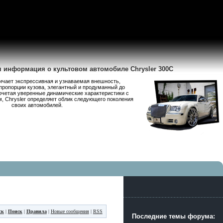
я информация о культовом автомобиле Chrysler 300C
личает экспрессивная и узнаваемая внешность,
пропорции кузова, элегантный и продуманный до
очетая уверенные динамические характеристики с
 Chrysler определяет облик следующего поколения
своих автомобилей.
ск
|
Поиск
|
Правила
|
Новые сообщения
|
RSS
Последние темы форума: