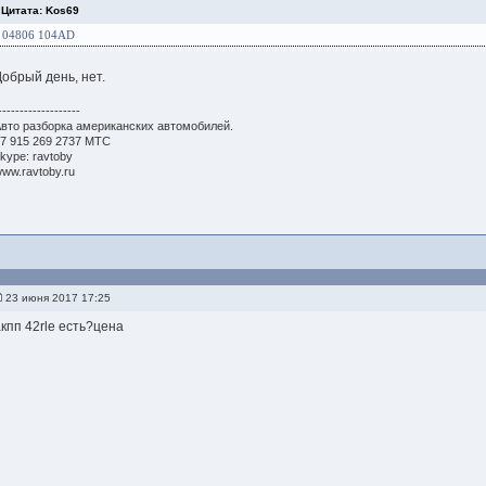
Цитата: Kos69
04806 104AD
Добрый день, нет.
-------------------
вто разборка американских автомобилей.
7 915 269 2737 МТС
kype: ravtoby
ww.ravtoby.ru
23 июня 2017 17:25
акпп 42rle есть?цена