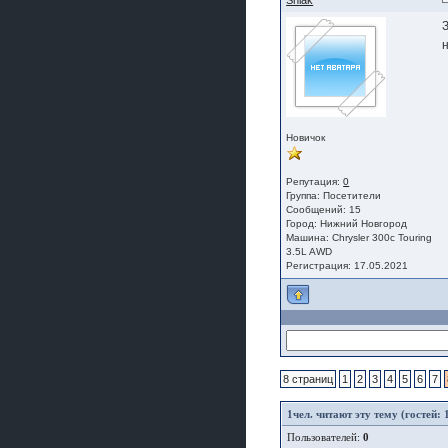
Shlak
н
Новичок
Репутация:
0
Группа:
Посетители
Сообщений: 15
Город: Нижний Новгород
Машина: Chrysler 300c Touring
3.5L AWD
Регистрация: 17.05.2021
8 страниц
1
2
3
4
5
6
7
1
чел. читают эту тему (гостей: 
Пользователей:
0