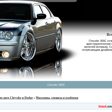
Вс
Chrysler 300С от
аристократические 
мелочей интерьер. С
потрясающим дизайном,
Chrysler 300C
ие авто Chrysler и Dodge
»
Магазины, сервисы и разборки
Новый
пои