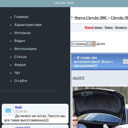
Chrysler 300C
Главная
Форум Chrysler 300C
»
Chrysler 3
Характеристики
Новый
поиск
|
Поиск
|
Правила
Интерьер
Видео
2 страниц
1
2
Далее
Фотогалерея
Статьи
И снова про
катализаторы!!, Всех с
Форум
праздником!!!
Чат
vito1979
О сайте
Вий
22:40:38
Да ничего не потух. Просто мы
все такие высотомерные)))