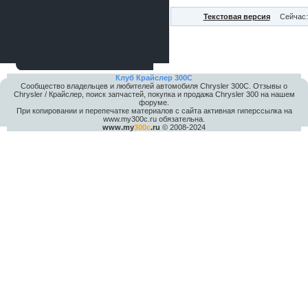
Текстовая версия
Сейчас:
Клуб Крайслер 300C
Сообщество владельцев и любителей автомобиля Chrysler 300С. Отзывы о
Chrysler / Крайслер, поиск запчастей, покупка и продажа Chrysler 300 на нашем
форуме.
При копировании и перепечатке материалов с сайта активная гиперссылка на
www.my300c.ru обязательна.
www.my
300c
.ru
© 2008-2024