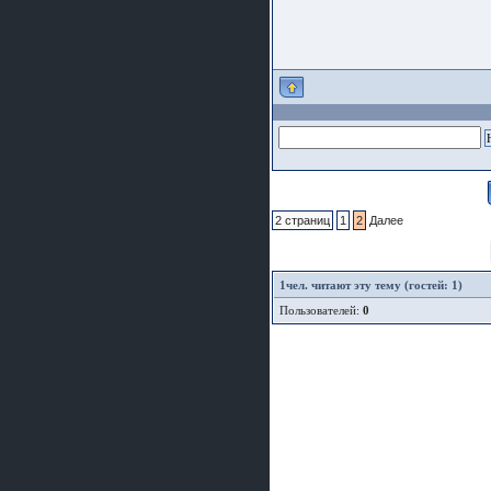
2 страниц
1
2
Далее
1
чел. читают эту тему (гостей: 1)
Пользователей:
0