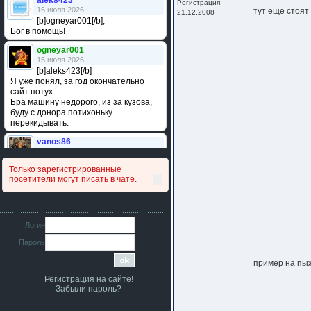
aleks423
Регистрация:
16 июля 2026
тут еще стоят
21.12.2008
[b]ogneyar001[/b],
Бог в помощь!
ogneyar001
15 июля 2026
[b]aleks423[/b]
Я уже понял, за год окончательно
сайт потух.
Бра машину недорого, из за кузова,
буду с донора потихоньку
перекидывать.
vanos86
14 июля 2026
Привет народ. Кто нибудь
Только зарегистрированные
сравнивал подушку акпп бензиновой и
посетители могут писать в чате.
дизельной машины намера
4578063AG и 4578061AG? По фото
очень похожи.
iMrCoffeeBLR4
Логин
11 июля 2026
Пароль
[b]era124[/b],
Ага понял буду знать спасибо
пример на пыж
большое :smile:
Регистрация на сайте!
era124
Забыли пароль?
7 июля 2026
[b]iMrCoffeeBLR4[/b],