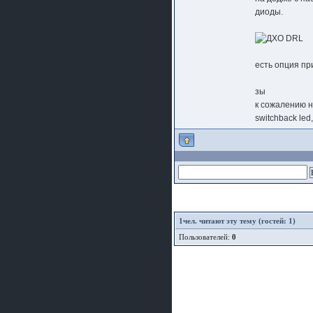
шляпа какая то нужны 20 радиуса
диоды.
есть опция пр
зы
к сожалению н
switchback le
1
чел. читают эту тему (гостей: 1)
Пользователей:
0