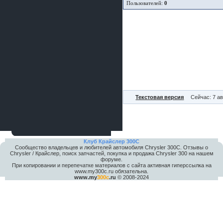
Пользователей:
0
Текстовая версия
Сейчас: 7 ав
Клуб Крайслер 300C
Сообщество владельцев и любителей автомобиля Chrysler 300С. Отзывы о
Chrysler / Крайслер, поиск запчастей, покупка и продажа Chrysler 300 на нашем
форуме.
При копировании и перепечатке материалов с сайта активная гиперссылка на
www.my300c.ru обязательна.
www.my
300c
.ru
© 2008-2024