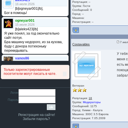
aleks423
Репутация: --
16 июля 2026
Группа:
Гости
[b]ogneyar001[/b],
Сообщений: 0
Бог в помощь!
Город: --
Машина:
ogneyar001
Регистрация: --
15 июля 2026
[b]aleks423[/b]
Я уже понял, за год окончательно
сайт потух.
Бра машину недорого, из за кузова,
7 июл
Costavaldes
буду с донора потихоньку
перекидывать.
У тебя
vanos86
меня 
14 июля 2026
есть м
Привет народ. Кто нибудь
Только зарегистрированные
покоца
сравнивал подушку акпп бензиновой и
посетители могут писать в чате.
дизельной машины намера
забрал
4578063AG и 4578061AG? По фото
очень похожи.
Ветеран
iMrCoffeeBLR4
Логин
11 июля 2026
Репутация:
18
Пароль
[b]era124[/b],
Группа:
Модераторы
Ага понял буду знать спасибо
Сообщений: 1175
большое :smile:
Город: Химки - Калуга
Машина: 300C 3.5 Европа
Регистрация на сайте!
era124
Регистрация: 7.05.2009
Забыли пароль?
7 июля 2026
[b]iMrCoffeeBLR4[/b],