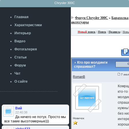
Chrysler 300C
Главная
Форум Chrysler 300C
»
Барахолка
аксессуары
Характеристики
Новый
поиск
|
Поиск
|
Правила
|
Новы
Интерьер
Видео
Фотогалерея
Статьи
Кто про молдинги
Форум
спрашивал?
Чат
7 июл
RomanB
О сайте
Комра
кто-то
молди
спраши
нужны?
Вий
22:40:38
без ни
Да ничего не потух. Просто мы
Новичок
интере
все такие высотомерные)))
хороши