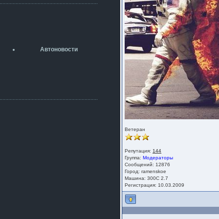
разболтовка 5х114.3 спокойно
садится на наши ступицы
aleks423
5 июля 2026
[b]ogneyar001[/b],
Рад приветствовать!
Автоновости
А здесь уже кладбищенская тишина...
Как, приобретением доволен?
ogneyar001
2 июля 2026
Всем привет Год не было.
Разбил в \"хлам\" машину. Сейчас
купил другую. Но уже европу.
iMrCoffeeBLR4
2 июля 2026
[quote=vanos86]https://baza.dro
Ветеран
m.ru/ekaterinburg/wheel/disc/kolesnyj-
disk-replica-legeartis-cr4-7-5j-r18-5-115-
Репутация:
144
et24-dia71-6-s-
Группа:
Модераторы
g3280718810.html[/quote]
Сообщений: 12876
У меня такие же стоят в Литве
Город: ramenskoe
покупал с резиной норм диски правда
Машина: 300C 2.7
за реплику не скажу там орига
Регистрация: 10.03.2009
iMrCoffeeBLR4
2 июля 2026
А то с нашей разболтовкой не
могу найти нормальные диски одна