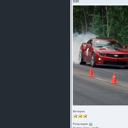
xray
шляпа какая то нужны 20 радиуса
Ветеран
Репутация:
41
Группа:
Член клуба