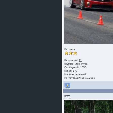
Ветеран
Репутация:
41
Группа:
Член клуба
Сообщений: 1056
Город: 177
Машина: красный
Регистрация: 16.10.2008
xray