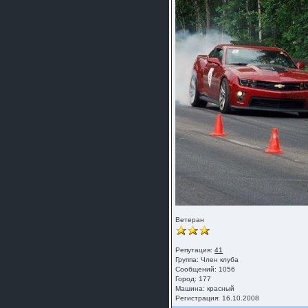
Ветеран
Репутация:
41
Группа:
Член клуба
Сообщений: 1056
Город: 177
Машина: красный
Регистрация: 16.10.2008