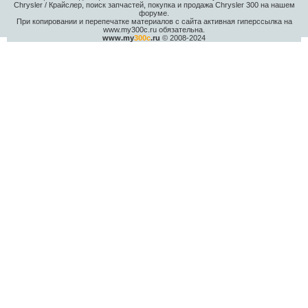
Chrysler / Крайслер, поиск запчастей, покупка и продажа Chrysler 300 на нашем
форуме.
При копировании и перепечатке материалов с сайта активная гиперссылка на
www.my300c.ru обязательна.
www.my
300c
.ru
© 2008-2024