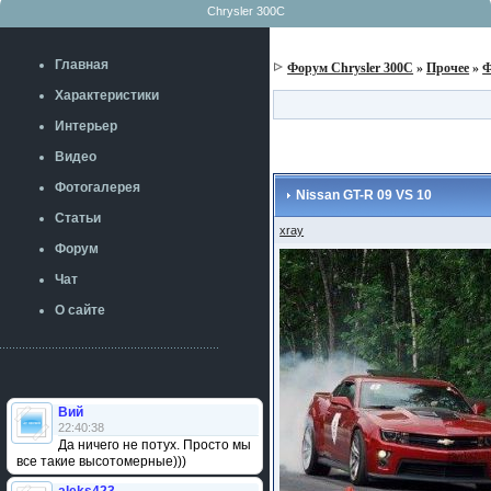
Chrysler 300C
Главная
Форум Chrysler 300C
»
Прочее
»
Ф
Характеристики
Интерьер
Видео
Фотогалерея
Nissan GT-R 09 VS 10
Статьи
xray
Форум
Чат
О сайте
Вий
22:40:38
Да ничего не потух. Просто мы
все такие высотомерные)))