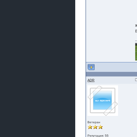
-
ADR
Ветеран
Репутация:
55