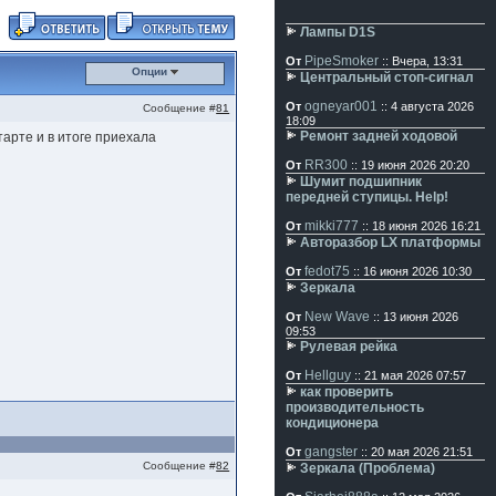
Лампы D1S
PipeSmoker
От
:: Вчера, 13:31
Опции
Центральный стоп-сигнал
ogneyar001
От
:: 4 августа 2026
Сообщение #
81
18:09
Ремонт задней ходовой
тарте и в итоге приехала
RR300
От
:: 19 июня 2026 20:20
Шумит подшипник
передней ступицы. Help!
mikki777
От
:: 18 июня 2026 16:21
Авторазбор LX платформы
fedot75
От
:: 16 июня 2026 10:30
Зеркала
New Wave
От
:: 13 июня 2026
09:53
Рулевая рейка
Hellguy
От
:: 21 мая 2026 07:57
как проверить
производительность
кондиционера
gangster
От
:: 20 мая 2026 21:51
Сообщение #
82
Зеркала (Проблема)