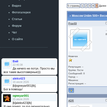
Видео
5 страниц
1
2
3
4
5
Далее
Фотогалерея
Moscow Unlim 500+ Весна
Статьи
Prav69
Форум
Чат
п
О сайте
Новичок
Вий
22:40:38
Репутация: --
Да ничего не потух. Просто мы
Группа:
Гости
все такие высотомерные)))
Сообщений: 0
Город: --
aleks423
Машина:
16 июля 2026
Регистрация: --
[b]ogneyar001[/b],
Бог в помощь!
ogneyar001
15 июля 2026
ADR
[b]aleks423[/b]
Я уже понял, за год окончательно