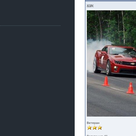
Как, приобретением доволен?
xray
ogneyar001
2 июля 2026
Всем привет Год не было.
Разбил в \"хлам\" машину. Сейчас
купил другую. Но уже европу.
iMrCoffeeBLR4
2 июля 2026
[quote=vanos86]https://baza.dro
m.ru/ekaterinburg/wheel/disc/kolesnyj-
disk-replica-legeartis-cr4-7-5j-r18-5-115-
et24-dia71-6-s-
g3280718810.html[/quote]
У меня такие же стоят в Литве
покупал с резиной норм диски правда
за реплику не скажу там орига
iMrCoffeeBLR4
2 июля 2026
А то с нашей разболтовкой не
могу найти нормальные диски одна
шляпа какая то нужны 20 радиуса
Ветеран