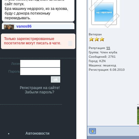
сайт потух.
Бра машину недорого, из за кузова,
буду с донора потихоньку
перекидывать.
vanos86
14 июля 2026
Ветеран
Привет народ. Кто нибудь
Только зарегистрированные
сравнивал подушку акпп бензиновой и
посетители могут писать в чате.
дизельной машины намера
Репутация:
55
4578063AG и 4578061AG? По фото
Группа:
Член клуба
очень похожи.
Сообщений: 2761
Город: KZN
iMrCoffeeBLR4
Логин
Машина: пешеход
11 июля 2026
Регистрация: 6.08.2010
Пароль
[b]era124[/b],
Ага понял буду знать спасибо
большое :smile:
Регистрация на сайте!
era124
Забыли пароль?
7 июля 2026
[b]iMrCoffeeBLR4[/b],
разболтовка 5х114.3 спокойно
-
садится на наши ступицы
aleks423
5 июля 2026
[b]ogneyar001[/b],
Рад приветствовать!
Автоновости
А здесь уже кладбищенская тишина...