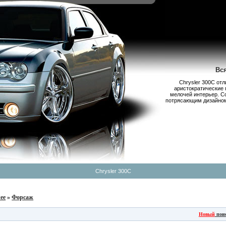
Вс
Chrysler 300С от
аристократические 
мелочей интерьер. С
потрясающим дизайном,
Chrysler 300C
ее
»
Форсаж
Новый
пои