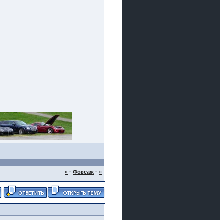
«
·
Форсаж
·
»