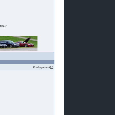
стие?
Сообщение #
85