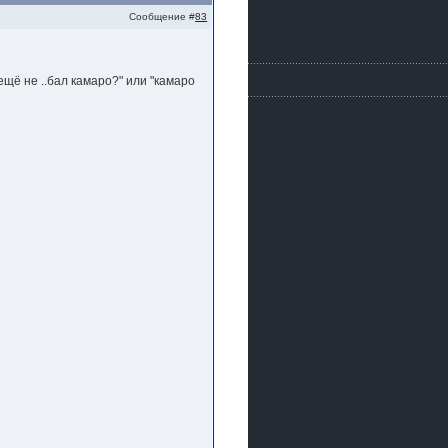
Сообщение #
83
ещё не ..бал камаро?" или "камаро