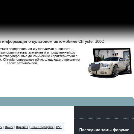
я информация о культовом автомобиле Chrysler 300C
личает экспрессивная и узнаваемая внешность,
пропорции кузова, элегантный и продуманный до
очетая уверенные динамические характеристики с
 Chrysler определяет облик следующего поколения
своих автомобилей.
ск
|
Поиск
|
Правила
|
Новые сообщения
|
RSS
Последние темы форума: