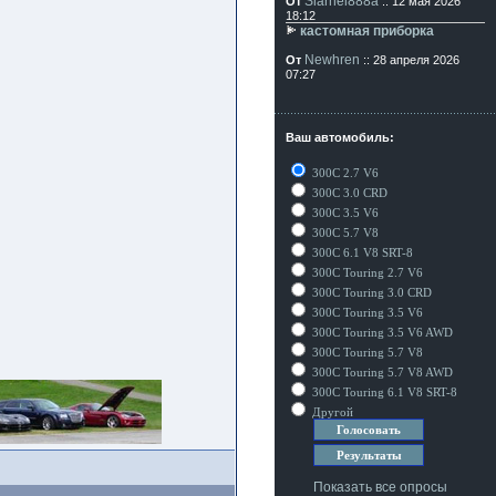
Siarhei888a
От
:: 12 мая 2026
18:12
кастомная приборка
Newhren
От
:: 28 апреля 2026
07:27
Ваш автомобиль:
300C 2.7 V6
300C 3.0 CRD
300C 3.5 V6
300C 5.7 V8
300C 6.1 V8 SRT-8
300C Touring 2.7 V6
300C Touring 3.0 CRD
300C Touring 3.5 V6
300C Touring 3.5 V6 AWD
300C Touring 5.7 V8
300C Touring 5.7 V8 AWD
300C Touring 6.1 V8 SRT-8
Другой
Показать все опросы