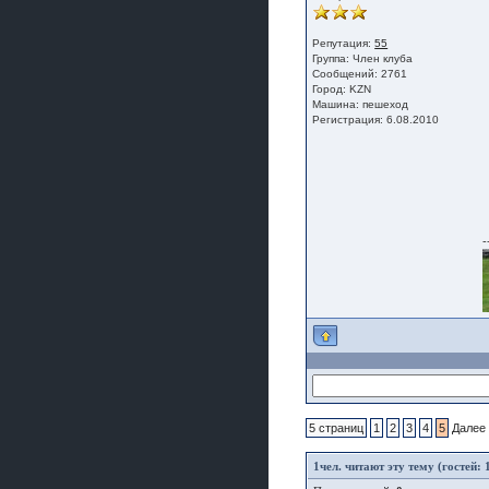
Репутация:
55
Группа:
Член клуба
Сообщений: 2761
Город: KZN
Машина: пешеход
Регистрация: 6.08.2010
-
5 страниц
1
2
3
4
5
Далее
1
чел. читают эту тему (гостей: 