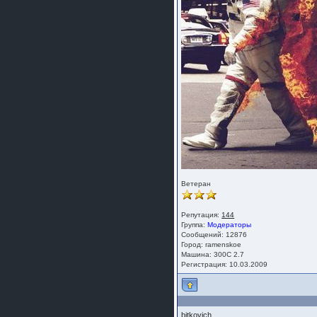
Ветеран
Репутация:
144
Группа:
Модераторы
Сообщений: 12876
Город: ramenskoe
Машина: 300C 2.7
Регистрация: 10.03.2009
bitkovich