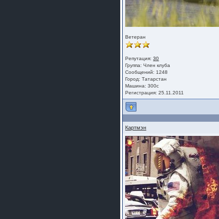
Ветеран
Репутация:
30
Группа:
Член клуба
Сообщений: 1248
Город: Татарстан
Машина: 300с
Регистрация: 25.11.2011
Картмэн