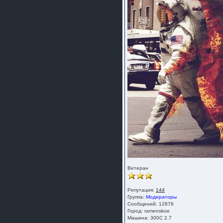
Ветеран
Репутация:
144
Группа:
Модераторы
Сообщений: 12876
Город: ramenskoe
Машина: 300C 2.7