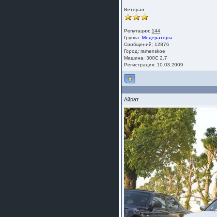
Ветеран
Репутация:
144
Группа:
Модераторы
Сообщений: 12876
Город: ramenskoe
Машина: 300C 2.7
Регистрация: 10.03.2009
Айрат