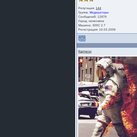
Репутация:
144
Группа:
Модераторы
Сообщений: 12876
Город: ramenskoe
Машина: 300C 2.7
Регистрация: 10.03.2009
Картмэн