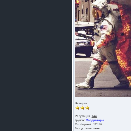
Ветеран
Репутация:
144
Группа:
Модераторы
Сообщений: 12876
Город: ramenskoe