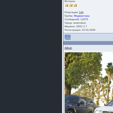
Ветеран
Репутация:
144
Группа:
Модераторы
Сообщений: 12876
Город: ramenskoe
Машина: 300C 2.7
Регистрация: 10.03.2009
Айрат