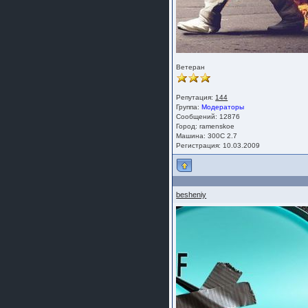
Ветеран
Репутация:
144
Группа:
Модераторы
Сообщений: 12876
Город: ramenskoe
Машина: 300C 2.7
Регистрация: 10.03.2009
besheniy