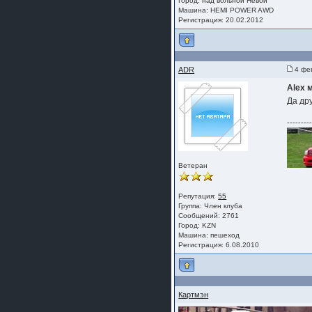
Город: над вольной Невой
Машина: HEMI POWER AWD
Регистрация: 20.02.2012
ADR
4 фев
Alex 
Да др
--------
Ветеран
Репутация:
55
Группа:
Член клуба
Сообщений: 2761
Город: KZN
Машина: пешеход
Регистрация: 6.08.2010
Картмэн