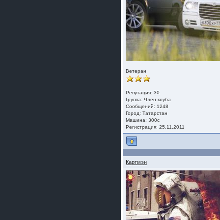
Ветеран
Репутация:
30
Группа:
Член клуба
Сообщений: 1248
Город: Татарстан
Машина: 300с
Регистрация: 25.11.2011
Картмэн