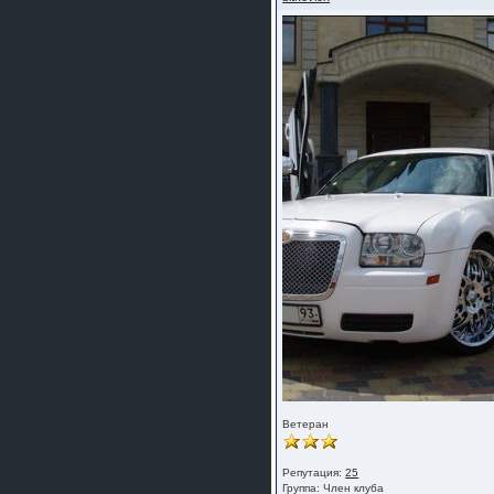
Ветеран
Репутация:
25
Группа:
Член клуба