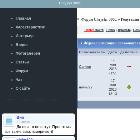
Chrysler 300C
Главная
Форум Chrysler 300C
» Репутация
Характеристики
Новый
поиск
|
Поиск
|
Правила
|
Новы
Интерьер
Журнал репутации пользователя:
Видео
Пользователь
Дата
Действие
Фотогалерея
17
Статьи
мая
Санчос
2013
Форум
21:51
Чат
17
мая
mikki777
О сайте
2013
18:13
Вий
22:40:38
Да ничего не потух. Просто мы
все такие высотомерные)))