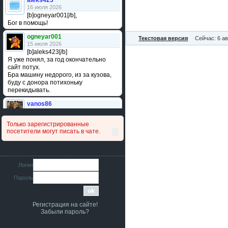
aleks423
16 июля 2026
[b]ogneyar001[/b],
Бог в помощь!
ogneyar001
Текстовая версия
Сейчас: 6 ав
15 июля 2026
[b]aleks423[/b]
Я уже понял, за год окончательно
сайт потух.
Бра машину недорого, из за кузова,
буду с донора потихоньку
перекидывать.
vanos86
14 июля 2026
Привет народ. Кто нибудь
Только зарегистрированные
сравнивал подушку акпп бензиновой и
посетители могут писать в чате.
дизельной машины намера
4578063AG и 4578061AG? По фото
очень похожи.
iMrCoffeeBLR4
Логин
11 июля 2026
Пароль
[b]era124[/b],
Ага понял буду знать спасибо
большое :smile:
Регистрация на сайте!
era124
Забыли пароль?
7 июля 2026
[b]iMrCoffeeBLR4[/b],