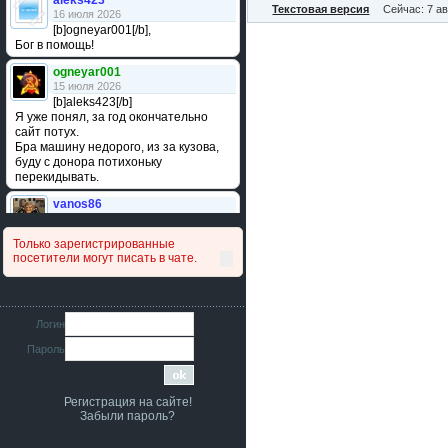
aleks423
Текстовая версия
Сейчас: 7 ав
16 июля 2026
[b]ogneyar001[/b],
Бог в помощь!
ogneyar001
15 июля 2026
[b]aleks423[/b]
Я уже понял, за год окончательно
сайт потух.
Бра машину недорого, из за кузова,
буду с донора потихоньку
перекидывать.
vanos86
14 июля 2026
Привет народ. Кто нибудь
Только зарегистрированные
сравнивал подушку акпп бензиновой и
посетители могут писать в чате.
дизельной машины намера
4578063AG и 4578061AG? По фото
очень похожи.
iMrCoffeeBLR4
Логин
11 июля 2026
Пароль
[b]era124[/b],
Ага понял буду знать спасибо
большое :smile:
Регистрация на сайте!
era124
Забыли пароль?
7 июля 2026
[b]iMrCoffeeBLR4[/b],