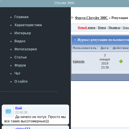
Chrysler 300C
Главная
Форум Chrysler 300C
» Репутация
Характеристики
Новый
поиск
|
Поиск
|
Правила
|
Новы
Интерьер
Журнал репутации пользователя: 
Видео
Пользователь
Дата
Действи
Фотогалерея
3
Статьи
января
klaipeda
2019
Форум
23:36
Чат
О сайте
Вий
22:40:38
Да ничего не потух. Просто мы
все такие высотомерные)))