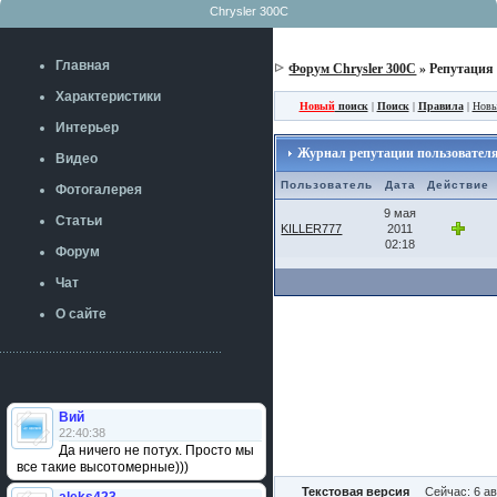
Chrysler 300C
Главная
Форум Chrysler 300C
» Репутация
Характеристики
Новый
поиск
|
Поиск
|
Правила
|
Новы
Интерьер
Журнал репутации пользователя:
Видео
Пользователь
Дата
Действие
Фотогалерея
9 мая
Статьи
KILLER777
2011
02:18
Форум
Чат
О сайте
Вий
22:40:38
Да ничего не потух. Просто мы
все такие высотомерные)))
Текстовая версия
Сейчас: 6 ав