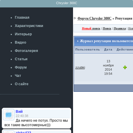
Chrysler 300C
Главная
Форум Chrysler 300C
» Репутация
Характеристики
Новый
поиск
|
Поиск
|
Правила
|
Нов
Интерьер
Журнал репутации пользователя
Видео
Пользователь
Дата
Действи
Фотогалерея
Статьи
13
ноября
Форум
zzubki
2014
19:54
Чат
О сайте
Вий
22:40:38
Да ничего не потух. Просто мы
все такие высотомерные)))