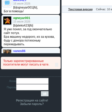
aleks423
16 июля 2026
[b]ogneyar001[/b],
Текстовая версия
Сейчас: 10 а
Бог в помощь!
ogneyar001
15 июля 2026
[b]aleks423[/b]
Я уже понял, за год окончательно
сайт потух.
Бра машину недорого, из за кузова,
буду с донора потихоньку
перекидывать.
vanos86
14 июля 2026
Привет народ. Кто нибудь
Только зарегистрированные
сравнивал подушку акпп бензиновой и
посетители могут писать в чате.
дизельной машины намера
4578063AG и 4578061AG? По фото
очень похожи.
iMrCoffeeBLR4
Логин
11 июля 2026
Пароль
[b]era124[/b],
Ага понял буду знать спасибо
большое :smile:
Регистрация на сайте!
era124
Забыли пароль?
7 июля 2026
[b]iMrCoffeeBLR4[/b],