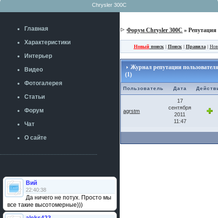
Chrysler 300C
Главная
Форум Chrysler 300C
» Репутация
Характеристики
Новый
поиск
|
Поиск
|
Правила
|
Нов
Интерьер
Журнал репутации пользовател
Видео
(1)
Фотогалерея
Пользователь
Дата
Действ
Статьи
17
сентября
Форум
agrstm
2011
11:47
Чат
О сайте
Вий
22:40:38
Да ничего не потух. Просто мы
все такие высотомерные)))