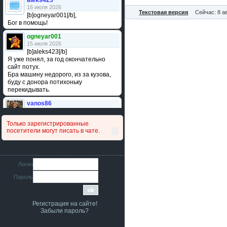
aleks423
16 июля 2026
Текстовая версия
Сейчас: 8 а
[b]ogneyar001[/b],
Бог в помощь!
ogneyar001
15 июля 2026
[b]aleks423[/b]
Я уже понял, за год окончательно
сайт потух.
Бра машину недорого, из за кузова,
буду с донора потихоньку
перекидывать.
vanos86
14 июля 2026
Привет народ. Кто нибудь
Только зарегистрированные
сравнивал подушку акпп бензиновой и
посетители могут писать в чате.
дизельной машины намера
4578063AG и 4578061AG? По фото
очень похожи.
iMrCoffeeBLR4
Логин
11 июля 2026
Пароль
[b]era124[/b],
Ага понял буду знать спасибо
большое :smile:
Регистрация на сайте!
era124
Забыли пароль?
7 июля 2026
[b]iMrCoffeeBLR4[/b],