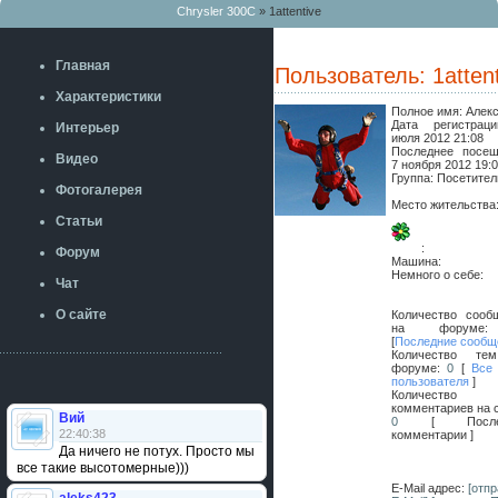
Chrysler 300C
» 1attentive
Главная
Пользователь: 1attent
Характеристики
Полное имя:
Алек
Дата регистра
Интерьер
июля 2012 21:08
Последнее посещ
Видео
7 ноября 2012 19:
Группа: Посетител
Фотогалерея
Место жительства
Статьи
:
Форум
Машина:
Немного о себе:
Чат
О сайте
Количество сооб
на форум
[
Последние сообщ
Количество те
форуме:
0
[
Все
пользователя
]
Количество
комментариев на с
Вий
0
[ Послед
22:40:38
комментарии ]
Да ничего не потух. Просто мы
все такие высотомерные)))
E-Mail адрес:
[отп