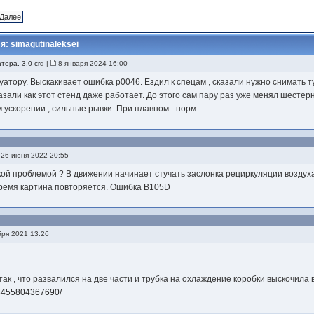
Далее
: simagutinaleksei
тора. 3.0 crd
|
8 января 2024 16:00
уатору. Выскакивает ошибка p0046. Ездил к спецам , сказали нужно снимать т
азали как этот стенд даже работает. До этого сам пару раз уже менял шестер
м ускорении , сильные рывки. При плавном - норм
26 июня 2022 20:55
кой проблемой ? В движении начинает стучать заслонка рециркуляции воздуха
 время картина повторяется. Ошибка B105D
ря 2021 13:26
так , что развалился на две части и трубка на охлаждение коробки выскочила
008455804367690/