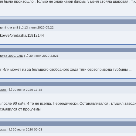
ня было произошло . Только не знаю какой фирмы у меня стояла шаровая , т.к
emi или srt8
|
13 июля 2020 05:22
legkovye/prodazha/11912144
льтра 300C CRD
|
30 июня 2020 23:21
 ? Или может из за большого свободного хода тяги сервопривода турбины ...
шках.
|
20 июня 2020 13:38
после 90 км/ч. И то не всегда. Переодически. Останавливался , глушил завод
 избавился от проблемы
шках.
|
20 июня 2020 00:03