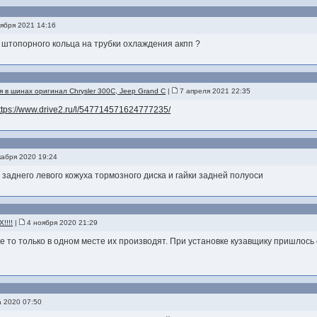
ября 2021 14:16
 штопорного кольца на трубки охлаждения акпп ?
 в шинах оригинал Chrysler 300C, Jeep Grand C
|
7 апреля 2021 22:35
ttps://www.drive2.ru/l/547714571624777235/
абря 2020 19:24
заднего левого кожуха тормозного диска и гайки задней полуоси
!!!!
|
4 ноября 2020 21:29
де то только в одном месте их производят. При установке кузавщику пришлось с
а 2020 07:50