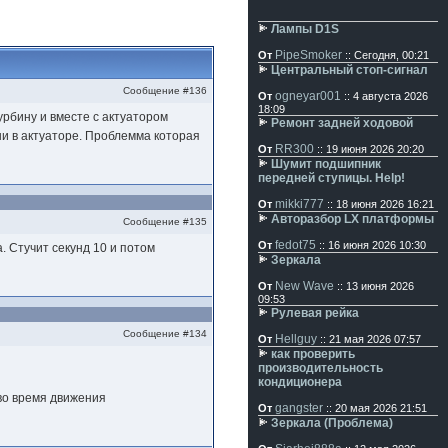
Лампы D1S
PipeSmoker
От
:: Сегодня, 00:21
Центральный стоп-сигнал
Сообщение #136
ogneyar001
От
:: 4 августа 2026
18:09
урбину и вместе с актуатором
Ремонт задней ходовой
ни в актуаторе. Проблемма которая
RR300
От
:: 19 июня 2026 20:20
Шумит подшипник
передней ступицы. Help!
mikki777
От
:: 18 июня 2026 16:21
Авторазбор LX платформы
Сообщение #135
fedot75
От
:: 16 июня 2026 10:30
. Стучит секунд 10 и потом
Зеркала
New Wave
От
:: 13 июня 2026
09:53
Рулевая рейка
Сообщение #134
Hellguy
От
:: 21 мая 2026 07:57
как проверить
производительность
кондиционера
 во время движения
gangster
От
:: 20 мая 2026 21:51
Зеркала (Проблема)