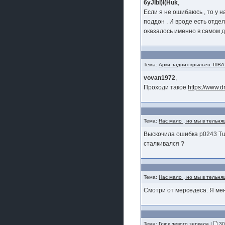
6yJIbI)I(Huk
,
Если я не ошибаюсь , то у н
поддон . И вроде есть отде
оказалось именно в самом д
Тема:
Арки задних крыльев. ШВАХ
vovan1972
,
Проходи такое
https://www.
Тема:
Нас мало , но мы в тельня
Выскочила ошибка р0243 Tur
сталкивался ?
Тема:
Нас мало , но мы в тельня
Смотри от мерседеса. Я меня
Тема:
Глюк левого зеркала
|
30