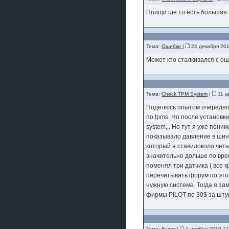
Поищи где то есть большая 
Тема:
Ошибки
|
24 декабря 201
Может кто сталкивался с ош
Тема:
Check TPM System
|
11 д
Поделюсь опытом очередной 
по tpms. Но после установки
system,,. Но тут я уже пони
показывало давление в шина
который я ставилоколо четы
значительно дольше по врем
поменял три датчика ( все к
перечитывать форум по этой
нужную системе. Тогда я за
фирмы PILOT по 30$ за шту
Тема:
Кулак
|
1 ноября 2019 17