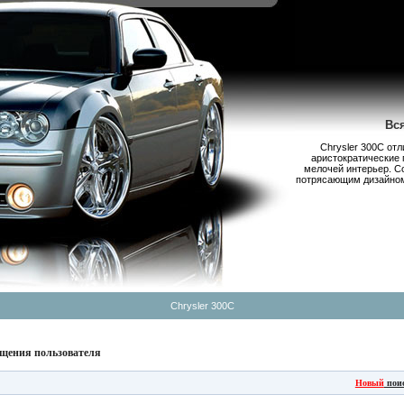
Вс
Chrysler 300С от
аристократические 
мелочей интерьер. С
потрясающим дизайном,
Chrysler 300C
щения пользователя
Новый
пои