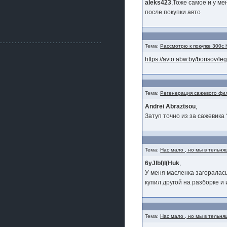
Как, приобретением доволен?
aleks423
,Тоже самое и у ме
после покупки авто
ogneyar001
2 июля 2026
Всем привет Год не было.
Разбил в \"хлам\" машину. Сейчас
купил другую. Но уже европу.
Тема:
Рассмотрю к покупке 300c h
iMrCoffeeBLR4
https://avto.abw.by/borisov/
2 июля 2026
[quote=vanos86]https://baza.dro
m.ru/ekaterinburg/wheel/disc/kolesnyj-
disk-replica-legeartis-cr4-7-5j-r18-5-115-
Тема:
Регенерация сажевого фи
et24-dia71-6-s-
g3280718810.html[/quote]
Andrei Abraztsou
,
У меня такие же стоят в Литве
Затуп точно из за сажевика
покупал с резиной норм диски правда
за реплику не скажу там орига
iMrCoffeeBLR4
2 июля 2026
Тема:
Нас мало , но мы в тельня
А то с нашей разболтовкой не
6yJIbI)I(Huk
,
могу найти нормальные диски одна
шляпа какая то нужны 20 радиуса
У меня масленка загоралась 
купил другой на разборке и
Тема:
Нас мало , но мы в тельня