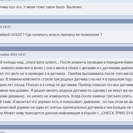
тема про это. У меня тоже такое было. Вылечил
9 23:07
ибкой U0103 ? Где начинать искать причину ее появления ?
екабря 2019 18:37
победы над ,,check tpms system,,. После ремонта проводки в переднем бампе
 зимнего комплекта колес ( они у меня в сборе с дисками и с датчиками давления
мал что дело не в проводке а в датчиках . Ошибка выскакивала после того как 
х. В зимнем комплекте стояли три родных датчика ( на них я в прошлом году 
рех лет назад. Поехал я к спецу по датчикам. Прибор показал что все датчики
ени чем дорман. Я решил менять родные датчики по одному ( не могут же неск
роме дормана) , но ничего не изменилось. Когда после замены третьего опять 
 теме. И вычитал что дорман хоть и показывает давление , но при этом не в
менил мой дорман на один из снятых оригинальных датчиков и чек больше не 
ку. Может кому пригодится данная информация в борьбе с ,,CHECK TPMS SYS
:53