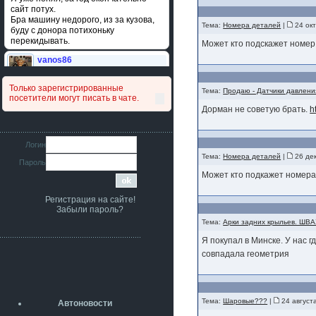
сайт потух.
Бра машину недорого, из за кузова,
Тема:
Номера деталей
|
24 окт
буду с донора потихоньку
перекидывать.
Может кто подскажет номер
vanos86
14 июля 2026
Привет народ. Кто нибудь
Только зарегистрированные
сравнивал подушку акпп бензиновой и
Тема:
Продаю - Датчики давления
посетители могут писать в чате.
дизельной машины намера
Дорман не советую брать.
h
4578063AG и 4578061AG? По фото
очень похожи.
iMrCoffeeBLR4
Логин
11 июля 2026
Тема:
Номера деталей
|
26 дек
Пароль
[b]era124[/b],
Ага понял буду знать спасибо
Может кто подкажет номера 
большое :smile:
Регистрация на сайте!
era124
Забыли пароль?
7 июля 2026
Тема:
Арки задних крыльев. ШВАХ
[b]iMrCoffeeBLR4[/b],
разболтовка 5х114.3 спокойно
Я покупал в Минске. У нас г
садится на наши ступицы
совпадала геометрия
aleks423
5 июля 2026
[b]ogneyar001[/b],
Рад приветствовать!
Тема:
Шаровые???
|
24 август
Автоновости
А здесь уже кладбищенская тишина...