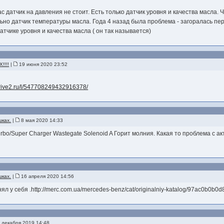
ас датчик на давления не стоит. Есть только датчик уровня и качества масла.
льно датчик температуры масла. Года 4 назад была проблема - загоралась пе
атчике уровня и качества масла ( он так называется)
!!!!
|
19 июня 2020 23:52
drive2.ru/l/547708249432916378/
шках.
|
8 мая 2020 14:33
bo/Super Charger Wastegate Solenoid A Горит молния. Какая то проблема с а
шках.
|
16 апреля 2020 14:56
л у себя .http://merc.com.ua/mercedes-benz/cat/originalniy-katalog/97ac0b0b
 декабря 2019 14:48