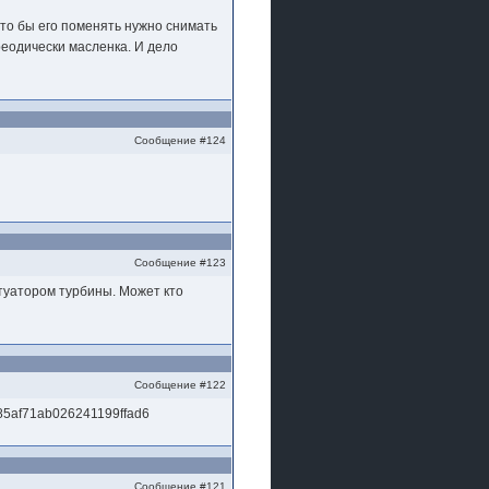
 Что бы его поменять нужно снимать
реодически масленка. И дело
Сообщение #124
Сообщение #123
ктуатором турбины. Может кто
Сообщение #122
0d85af71ab026241199ffad6
Сообщение #121