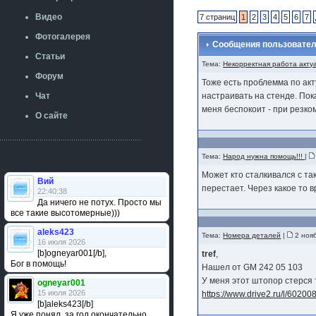
Видео
7 страниц
1
2
3
4
5
6
7
Фотогалерея
Сообщения пользователя
Статьи
Тема:
Некорректная работа актуа
Форум
Тоже есть проблемма по акт
Чат
настраивать на стенде. Пок
меня беспокоит - при резко
О сайте
Тема:
Народ нужна помощь!!!
|
Может кто сталкивался с та
Вий
перестает. Через какое то
22:40:38
Да ничего не потух. Просто мы
все такие высотомерные)))
aleks423
Тема:
Номера деталей
|
2 нояб
16 июля 2026
[b]ogneyar001[/b],
tref
,
Бог в помощь!
Нашел от GM 242 05 103
У меня этот штопор стерся 
ogneyar001
15 июля 2026
https://www.drive2.ru/l/602
[b]aleks423[/b]
Я уже понял, за год окончательно