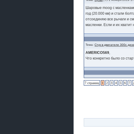
Шаровые moog с масленками 
год (20.000 км) и стали бо
отсоединяю все рычаги и с
масленки. Если и их хватит на
Тема:
Стук в двигателе 300с диз
AMERICOS69
,
Что конкретно было со стар
7 страниц
1
2
3
4
5
6
7