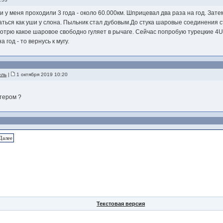
у меня проходили 3 года - около 60.000км. Шприцевал два раза на год. Затем
лтаться как уши у слона. Пыльник стал дубовым.До стука шаровые соединения с
мотрю какое шаровое свободно гуляет в рычаге. Сейчас попробую турецкие 4
 год - то вернусь к мугу.
ель
|
1 октября 2019 10:20
тером ?
Далее
Текстовая версия