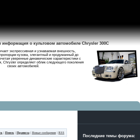
я информация о культовом автомобиле Chrysler 300C
личает экспрессивная и узнаваемая внешность,
пропорции кузова, элегантный и продуманный до
очетая уверенные динамические характеристики с
 Chrysler определяет облик следующего поколения
своих автомобилей.
ск
|
Поиск
|
Правила
|
Новые сообщения
|
RSS
Последние темы форума: