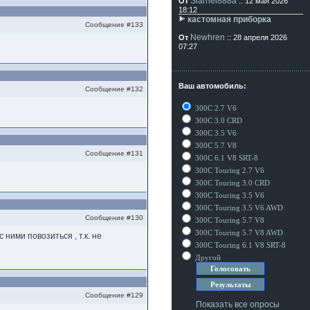
Siarhei888a
От
:: 12 мая 2026
18:12
кастомная приборка
Сообщение #133
Newhren
От
:: 28 апреля 2026
07:27
Ваш автомобиль:
Сообщение #132
300C 2.7 V6
300C 3.0 CRD
300C 3.5 V6
300C 5.7 V8
Сообщение #131
300C 6.1 V8 SRT-8
300C Touring 2.7 V6
300C Touring 3.0 CRD
300C Touring 3.5 V6
300C Touring 3.5 V6 AWD
Сообщение #130
300C Touring 5.7 V8
300C Touring 5.7 V8 AWD
 ними повозиться , т.к. не
300C Touring 6.1 V8 SRT-8
Другой
Сообщение #129
Показать все опросы