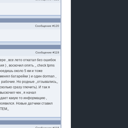
Сообщение #120
Сообщение #119
ре , все лето откатал без ошибок
 ) , воскочил опять ,, check tpms
проедишь около 5 км и тоже
менял батарейки ) и один dorman ,
 рабочие. Но родные ,,отзывались,,
олько сразу глючить). И так я
выскочил чек , я начал
ыдает какую то информацию ,
появился. Новые датчики ставил
TEM,,
Сообщение #118