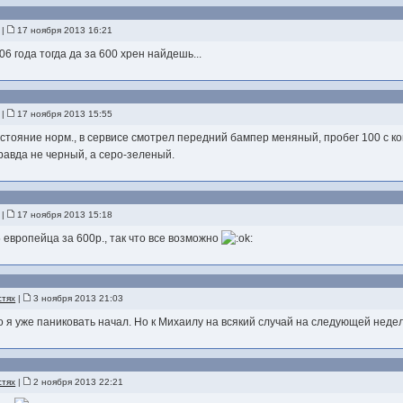
|
17 ноября 2013 16:21
6 года тогда да за 600 хрен найдешь...
|
17 ноября 2013 15:55
 состояние норм., в сервисе смотрел передний бампер меняный, пробег 100 с к
равда не черный, а серо-зеленый.
|
17 ноября 2013 15:18
5 европейца за 600р., так что все возможно
стях
|
3 ноября 2013 21:03
то я уже паниковать начал. Но к Михаилу на всякий случай на следующей неде
стях
|
2 ноября 2013 22:21