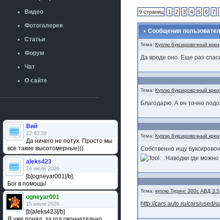
Видео
9 страниц
1
2
3
4
5
6
7
Фотогалерея
Сообщения пользовател
Статьи
Тема:
Куплю буксировочный крюк
Форум
Да вроде оно. Еще раз спа
Чат
О сайте
Тема:
Куплю буксировочный крюк
Благодарю. А он точно подой
Вий
22:40:38
Тема:
Куплю буксировочный крюк
Да ничего не потух. Просто мы
все такие высотомерные)))
Собственно ищу буксировочн
. Наводки где можно
aleks423
16 июля 2026
[b]ogneyar001[/b],
Бог в помощь!
Тема:
куплю Туринг 300с АВД 3.5
ogneyar001
http://cars.auto.ru/cars/used
15 июля 2026
[b]aleks423[/b]
Я уже понял, за год окончательно