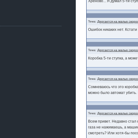
Как, приобретением доволен?
Хреново... Я думал 5-ти сту
ogneyar001
2 июля 2026
Всем привет Год не было.
Тема:
Дергается на малых скоро
Разбил в \"хлам\" машину. Сейчас
купил другую. Но уже европу.
Ошибок никаких нет. Кстати 
iMrCoffeeBLR4
2 июля 2026
[quote=vanos86]https://baza.dro
m.ru/ekaterinburg/wheel/disc/kolesnyj-
Тема:
Дергается на малых скоро
disk-replica-legeartis-cr4-7-5j-r18-5-115-
Коробка 5-ти ступка, а може
et24-dia71-6-s-
g3280718810.html[/quote]
У меня такие же стоят в Литве
покупал с резиной норм диски правда
за реплику не скажу там орига
Тема:
Дергается на малых скоро
iMrCoffeeBLR4
Сомневаюсь что это коробка
2 июля 2026
можно было автомат убить. 
А то с нашей разболтовкой не
могу найти нормальные диски одна
шляпа какая то нужны 20 радиуса
Тема:
Дергается на малых скоро
Всем привет. Недавно стал 
газа не нажимаешь, а машин
смотреть? Или хотя-бы пос