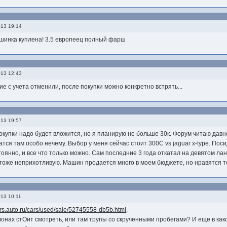
013 19:14
ашинка куплена! 3.5 европеец полный фарш
013 12:43
ие с учета отменили, после покупки можно конкретно встрять...
013 19:57
окупки надо будет вложится, но я планирую не больше 30к. Форум читаю давн
тся там особо нечему. Выбор у меня сейчас стоит 300С vs jaguar x-type. По
оянно, и все что только можно. Сам последние 3 года откатал на девятом л
оже неприхотливую. Машин продается много в моем бюджете, но нравятся тол
13 10:11
cars.auto.ru/cars/used/sale/52745558-db5b.html
.
лонах стОит смотреть, или там трупы со скрученными пробегами? И еще в ка