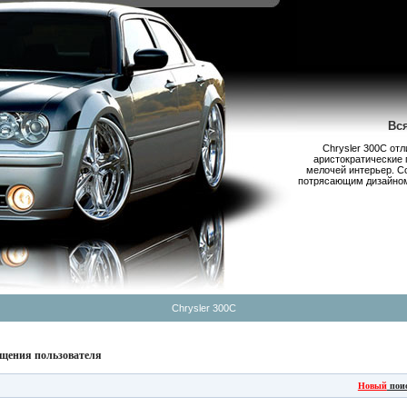
Вс
Chrysler 300С от
аристократические 
мелочей интерьер. С
потрясающим дизайном,
Chrysler 300C
щения пользователя
Новый
пои