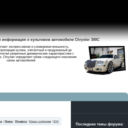
я информация о культовом автомобиле Chrysler 300C
личает экспрессивная и узнаваемая внешность,
пропорции кузова, элегантный и продуманный до
очетая уверенные динамические характеристики с
 Chrysler определяет облик следующего поколения
своих автомобилей.
ск
|
Поиск
|
Правила
|
Новые сообщения
|
RSS
Последние темы форума: