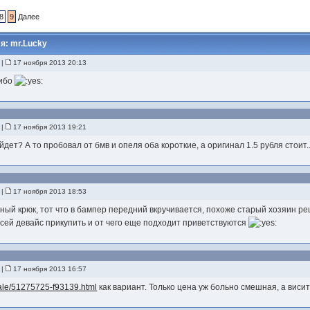
8
9
Далее
я: mr.Lucky
|
17 ноября 2013 20:13
сибо
|
17 ноября 2013 19:21
дет? А то пробовал от бмв и опеля оба короткие, а оригинал 1.5 рубля стоит..
|
17 ноября 2013 18:53
ый крюк, тот что в бампер передний вкручивается, похоже старый хозяин ре
 сей девайс прикупить и от чего еще подходит приветствуются
|
17 ноября 2013 16:57
/sale/51275725-f93139.html
как вариант. Только цена уж больно смешная, а виси