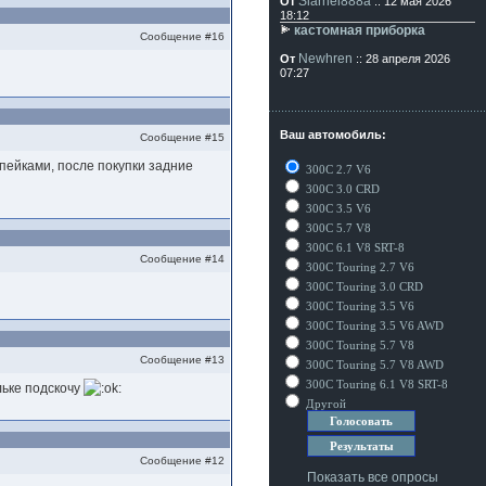
Siarhei888a
От
:: 12 мая 2026
18:12
кастомная приборка
Сообщение #16
Newhren
От
:: 28 апреля 2026
07:27
Ваш автомобиль:
Сообщение #15
опейками, после покупки задние
300C 2.7 V6
300C 3.0 CRD
300C 3.5 V6
300C 5.7 V8
300C 6.1 V8 SRT-8
Сообщение #14
300C Touring 2.7 V6
300C Touring 3.0 CRD
300C Touring 3.5 V6
300C Touring 3.5 V6 AWD
300C Touring 5.7 V8
Сообщение #13
300C Touring 5.7 V8 AWD
300C Touring 6.1 V8 SRT-8
льке подскочу
Другой
Сообщение #12
Показать все опросы