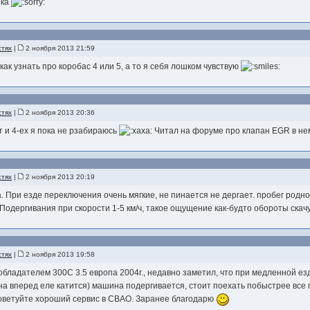
пка
стях
|
2 ноября 2013 21:59
как узнать про коробас 4 или 5, а то я себя лошком чувствую
стях
|
2 ноября 2013 20:36
т и 4-ех я пока не рзабираюсь
Читал на форуме про клапан EGR в не
стях
|
2 ноября 2013 20:19
. При езде переключения очень мягкие, не пинается не дергает. пробег родн
Подергивания при скорости 1-5 км/ч, такое ощущение как-будто обороты скачу
стях
|
2 ноября 2013 19:58
обладателем 300С 3.5 европа 2004г., недавно заметил, что при медленной езд
а вперед еле катится) машина подергивается, стоит поехать побыстрее все 
оветуйте хороший сервис в СВАО. Заранее благодарю