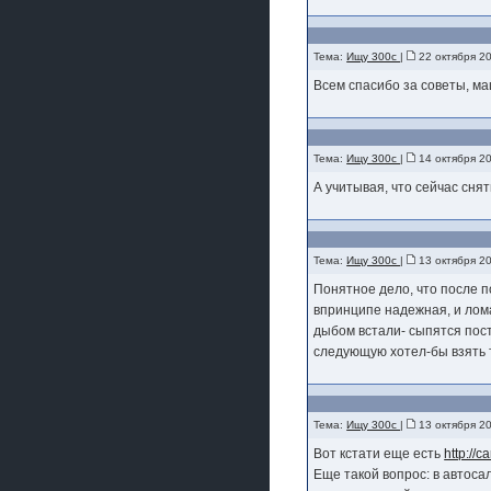
Тема:
Ищу 300с
|
22 октября 2
Всем спасибо за советы, м
Тема:
Ищу 300с
|
14 октября 2
А учитывая, что сейчас снят
Тема:
Ищу 300с
|
13 октября 2
Понятное дело, что после п
впринципе надежная, и лома
дыбом встали- сыпятся пост
следующую хотел-бы взять т
Тема:
Ищу 300с
|
13 октября 20
Вот кстати еще есть
http://
Еще такой вопрос: в автоса