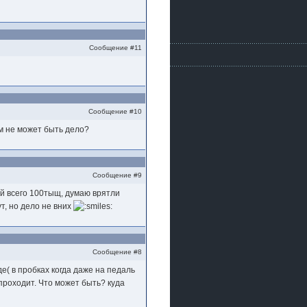
Сообщение #11
Сообщение #10
м не может быть дело?
Сообщение #9
ой всего 100тыщ, думаю врятли
т, но дело не вних
Сообщение #8
е( в пробках когда даже на педаль
проходит. Что может быть? куда