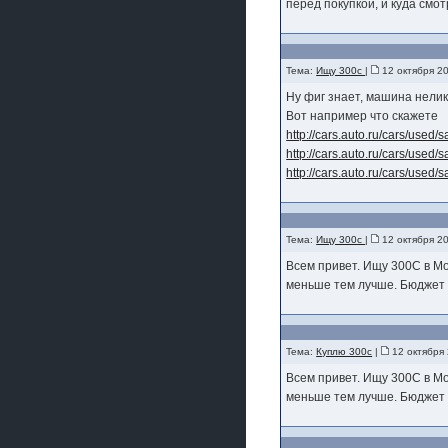
перед покупкой, и куда смо
Тема:
Ищу 300с
|
12 октября 2
Ну фиг знает, машина неликв
Вот например что скажете
http://cars.auto.ru/cars/used
http://cars.auto.ru/cars/used
http://cars.auto.ru/cars/used
Тема:
Ищу 300с
|
12 октября 2
Всем привет. Ищу 300C в Мо
меньше тем лучше. Бюджет 6
Тема:
Куплю 300с
|
12 октября 
Всем привет. Ищу 300C в Мо
меньше тем лучше. Бюджет 6