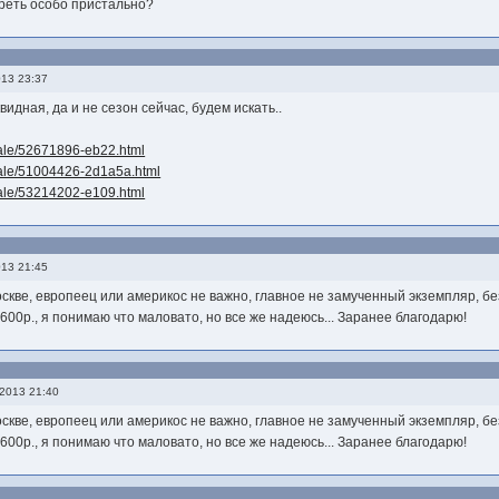
треть особо пристально?
013 23:37
идная, да и не сезон сейчас, будем искать..
/sale/52671896-eb22.html
/sale/51004426-2d1a5a.html
/sale/53214202-e109.html
013 21:45
скве, европеец или америкос не важно, главное не замученный экземпляр, бе
00р., я понимаю что маловато, но все же надеюсь... Заранее благодарю!
2013 21:40
скве, европеец или америкос не важно, главное не замученный экземпляр, бе
00р., я понимаю что маловато, но все же надеюсь... Заранее благодарю!