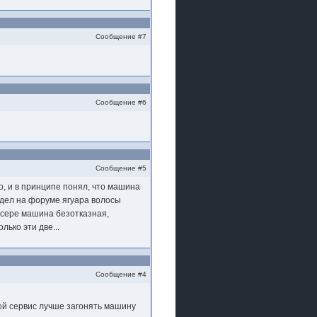
Сообщение #7
Сообщение #6
Сообщение #5
о, и в принципе понял, что машина
сидел на форуме ягуара волосы
ансере машина безотказная,
ько эти две...
Сообщение #4
кой сервис лучше загонять машину