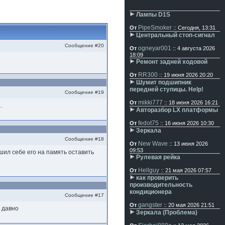
Лампы D1S
PipeSmoker
От
:: Сегодня, 13:31
Центральный стоп-сигнал
Сообщение #20
ogneyar001
От
:: 4 августа 2026
18:09
Ремонт задней ходовой
RR300
От
:: 19 июня 2026 20:20
Шумит подшипник
передней ступицы. Help!
Сообщение #19
mikki777
От
:: 18 июня 2026 16:21
.
Авторазбор LX платформы
fedot75
От
:: 16 июня 2026 10:30
Зеркала
Сообщение #18
New Wave
От
:: 13 июня 2026
09:53
шил себе его на память оставить
Рулевая рейка
Hellguy
От
:: 21 мая 2026 07:57
как проверить
производительность
кондиционера
Сообщение #17
gangster
От
:: 20 мая 2026 21:51
т давно
Зеркала (Проблема)