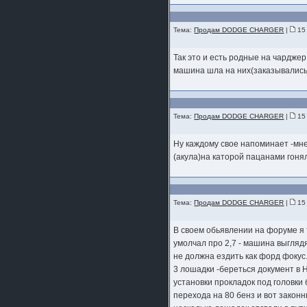
Тема:
Продам DODGE CHARGER
|
15 
Так это и есть родные на чарджер 
машина шла на них(заказывались
Тема:
Продам DODGE CHARGER
|
15 
Ну каждому свое напоминает -мне
(акула)на каторой пацанами гоня
Тема:
Продам DODGE CHARGER
|
15 
В своем обьявлении на форуме я
умолчал про 2,7 - машина выгляд
не должна ездить как форд фоку
3 лошадки -береться документ в
установки прокладок под головки 
перехода на 80 бенз и вот закон