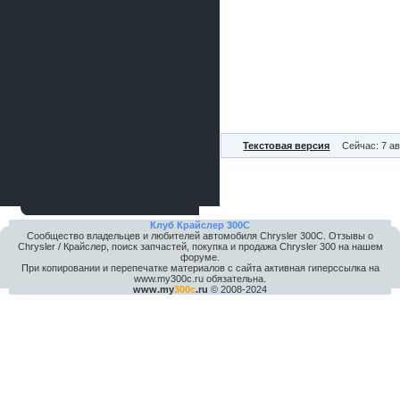
Текстовая версия
Сейчас: 7 ав
Клуб Крайслер 300C
Сообщество владельцев и любителей автомобиля Chrysler 300С. Отзывы о
Chrysler / Крайслер, поиск запчастей, покупка и продажа Chrysler 300 на нашем
форуме.
При копировании и перепечатке материалов с сайта активная гиперссылка на
www.my300c.ru обязательна.
www.my
300c
.ru
© 2008-2024