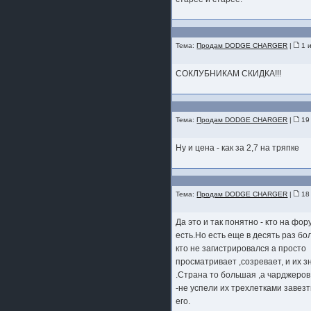
шляпа какая то нужны 20 радиуса
Тема:
Продам DODGE CHARGER
|
1 и
СОКЛУБНИКАМ СКИДКА!!!
Тема:
Продам DODGE CHARGER
|
19 
Ну и цена - как за 2,7 на тряпке
Тема:
Продам DODGE CHARGER
|
18 
Да это и так понятно - кто на фор
есть.Но есть еще в десять раз б
кто не загистрировался а просто
просматривает ,созревает, и их 
.Страна то большая ,а чарджеров
-не успели их трехлетками завезт
его.