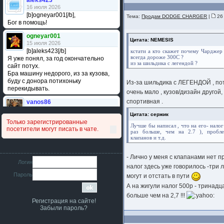
aleks423
16 июля 2026
[b]ogneyar001[/b],
Тема:
Продам DODGE CHARGER
|
26 
Бог в помощь!
ogneyar001
Цитата: NEMESIS
15 июля 2026
[b]aleks423[/b]
кстати а кто скажет почему Чарджер
всегда дороже 300С ?
Я уже понял, за год окончательно
из за шильдика с легендой ?
сайт потух.
Бра машину недорого, из за кузова,
буду с донора потихоньку
Из-за шильдика с ЛЕГЕНДОЙ , пот
перекидывать.
очень мало , кузов/дизайн другой
спортивная .
vanos86
14 июля 2026
Цитата: сержик
Привет народ. Кто нибудь
Только зарегистрированные
сравнивал подушку акпп бензиновой и
Лучше бы написал , что на его- налог 
посетители могут писать в чате.
дизельной машины намера
раз больше, чем на 2.7 ), пробл
клапанов и т.д.
4578063AG и 4578061AG? По фото
очень похожи.
- Лично у меня с клапанами нет п
iMrCoffeeBLR4
Логин
налог здесь уже говорилось -три
11 июля 2026
Пароль
[b]era124[/b],
могут и отстать в пути
Ага понял буду знать спасибо
А на жигули налог 500р - тринадц
большое :smile:
больше чем на 2,7 !!!
Регистрация на сайте!
era124
Забыли пароль?
7 июля 2026
[b]iMrCoffeeBLR4[/b],