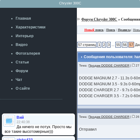
Chrysler 300C
Главная
Форум Chrysler 300C
» Сообщения
Характеристики
Новый
поиск
|
Поиск
|
Правила
|
Новы
Интерьер
Видео
57 страниц
1
2
3
...
55
56
57
Да
Фотогалерея
Сообщения пользователя: har
Статьи
Тема:
Продам DODGE CHARGER
|
27 
Форум
DODGE MAGNUM 2.7 - 11.3s 0-60
Чат
DODGE MAGNUM 3.5 - 9.3s 0-60m
О сайте
DODGE CHARGER 2.7 - 9.7s 0-60
DODGE CHARGER 3.5 - 7.2s 0-60
Тема:
Продам DODGE CHARGER
|
26 
Вий
22:40:38
Да ничего не потух. Просто мы
Отправил
все такие высотомерные)))