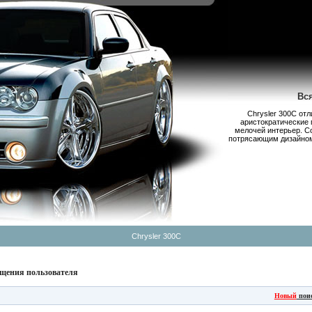
Вс
Chrysler 300С от
аристократические 
мелочей интерьер. С
потрясающим дизайном,
Chrysler 300C
щения пользователя
Новый
пои