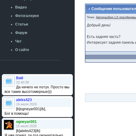
Видео
Сообщения пользователя
Фотогалерея
Тема:
Авторазбор LX платформ
Статьи
Добрый день!
Форум
Есть задняя часть?
Чат
Интересует задняя панель и
О сайте
Вий
22:40:38
Да ничего не потух. Просто мы
все такие высотомерные)))
aleks423
16 июля 2026
[b]ogneyar001[/b],
Бог в помощь!
ogneyar001
15 июля 2026
[b]aleks423[/b]
Я уже понял, за год окончательно