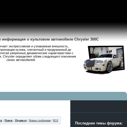
я информация о культовом автомобиле Chrysler 300C
личает экспрессивная и узнаваемая внешность,
пропорции кузова, элегантный и продуманный до
очетая уверенные динамические характеристики с
 Chrysler определяет облик следующего поколения
своих автомобилей.
ск
|
Поиск
|
Правила
|
Новые сообщения
|
RSS
Последние темы форума: