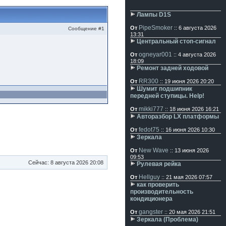
Лампы D1S
PipeSmoker
От
:: 6 августа 2026
Сообщение #1
13:31
Центральный стоп-сигнал
ogneyar001
От
:: 4 августа 2026
18:09
Ремонт задней ходовой
RR300
От
:: 19 июня 2026 20:20
Шумит подшипник
передней ступицы. Help!
mikki777
От
:: 18 июня 2026 16:21
Авторазбор LX платформы
fedot75
От
:: 16 июня 2026 10:30
Зеркала
New Wave
От
:: 13 июня 2026
09:53
Сейчас: 8 августа 2026 20:08
Рулевая рейка
Hellguy
От
:: 21 мая 2026 07:57
как проверить
производительность
кондиционера
gangster
От
:: 20 мая 2026 21:51
Зеркала (Проблема)