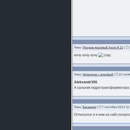
Тема:
Продам красивый Хром R 22
|
3
хочу хочу хочу
Тема:
Непонятки с коробкой
|
21 октя
Aleksandr300
,
А сальник гидротрансформатора в
Тема:
Багажник
|
7 сентября 2014 11
Отписался я к ним на сайт,попро