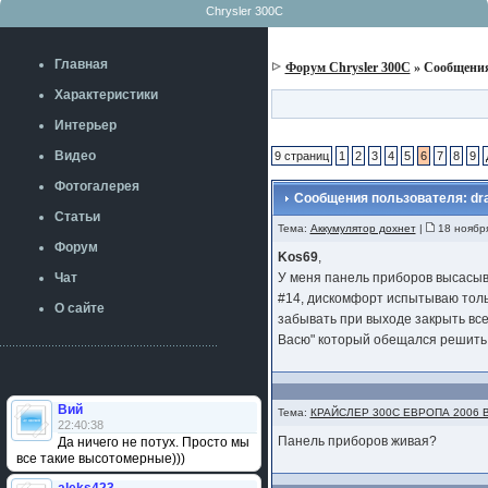
Chrysler 300C
Главная
Форум Chrysler 300C
» Сообщения
Характеристики
Интерьер
Видео
9 страниц
1
2
3
4
5
6
7
8
9
Фотогалерея
Сообщения пользователя: dr
Статьи
Тема:
Аккумулятор дохнет
|
18 ноября
Форум
Kos69
,
Чат
У меня панель приборов высасыв
#14, дискомфорт испытываю толь
О сайте
забывать при выходе закрыть все
Васю" который обещался решить п
Вий
Тема:
КРАЙСЛЕР 300С ЕВРОПА 2006 
22:40:38
Панель приборов живая?
Да ничего не потух. Просто мы
все такие высотомерные)))