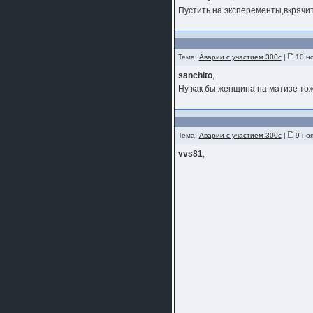
шляпа какая то нужны 20 радиуса
Пустить на эксперементы,вкрячит
Тема:
Аварии с участием 300с
|
10 но
sanchito
,
Ну как бы женщина на матизе то
Тема:
Аварии с участием 300с
|
9 ноя
vvs81
,