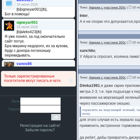
aleks423
16 июля 2026
Тема:
Аварии с участием 300с
|
10 но
[b]ogneyar001[/b],
Бог в помощь!
Inter
,
А я не спорю что допускается,пр
ogneyar001
15 июля 2026
[b]aleks423[/b]
Я уже понял, за год окончательно
сайт потух.
Тема:
Аварии с участием 300с
|
10 но
Бра машину недорого, из за кузова,
буду с донора потихоньку
sanchito
,
перекидывать.
У Айрата спросил, хозяина лима!
vanos86
14 июля 2026
Привет народ. Кто нибудь
Только зарегистрированные
сравнивал подушку акпп бензиновой и
Тема:
Аварии с участием 300с
|
10 но
посетители могут писать в чате.
дизельной машины намера
Dimka1981
,я даже скрин прилож
4578063AG и 4578061AG? По фото
метра 2-3, т.е. при подъезде к п
очень похожи.
внимание на моргающий зеленый 
iMrCoffeeBLR4
Логин
через пассажирское окошко.
11 июля 2026
Пароль
[b]era124[/b],
тормозить на моргающий зеленый, так
жопу.
Ага понял буду знать спасибо
большое :smile:
для этого случая есть зеркало за
Регистрация на сайте!
применить экстренное торможение!
era124
Забыли пароль?
7 июля 2026
[b]iMrCoffeeBLR4[/b],
да ребят, дабы прекратить диску