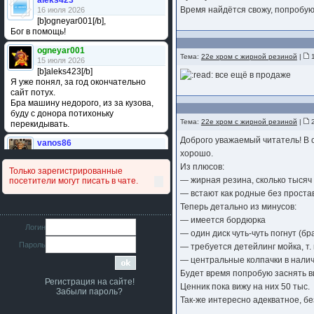
aleks423
Время найдётся свожу, попробую
16 июля 2026
[b]ogneyar001[/b],
Бог в помощь!
ogneyar001
Тема:
22е хром с жирной резиной
|
1
15 июля 2026
[b]aleks423[/b]
все ещё в продаже
Я уже понял, за год окончательно
сайт потух.
Бра машину недорого, из за кузова,
буду с донора потихоньку
Тема:
22е хром с жирной резиной
|
2
перекидывать.
Доброго уважаемый читатель! В 
vanos86
14 июля 2026
хорошо.
Привет народ. Кто нибудь
Из плюсов:
Только зарегистрированные
сравнивал подушку акпп бензиновой и
— жирная резина, сколько тысяч 
посетители могут писать в чате.
дизельной машины намера
— встают как родные без простав
4578063AG и 4578061AG? По фото
очень похожи.
Теперь детально из минусов:
— имеется бордюрка
iMrCoffeeBLR4
Логин
— один диск чуть-чуть погнут (бр
11 июля 2026
Пароль
[b]era124[/b],
— требуется детейлинг мойка, т.
Ага понял буду знать спасибо
— центральные колпачки в наличи
большое :smile:
Будет время попробую заснять в
Регистрация на сайте!
era124
Ценник пока вижу на них 50 тыс.
Забыли пароль?
7 июля 2026
Так-же интересно адекватное, б
[b]iMrCoffeeBLR4[/b],