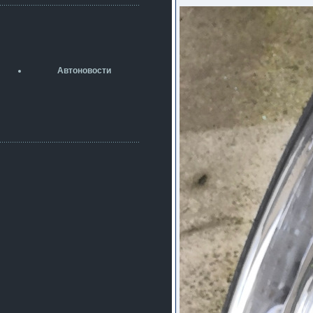
разболтовка 5х114.3 спокойно
садится на наши ступицы
aleks423
5 июля 2026
[b]ogneyar001[/b],
Рад приветствовать!
Автоновости
А здесь уже кладбищенская тишина...
Как, приобретением доволен?
ogneyar001
2 июля 2026
Всем привет Год не было.
Разбил в \"хлам\" машину. Сейчас
купил другую. Но уже европу.
iMrCoffeeBLR4
2 июля 2026
[quote=vanos86]https://baza.dro
m.ru/ekaterinburg/wheel/disc/kolesnyj-
disk-replica-legeartis-cr4-7-5j-r18-5-115-
et24-dia71-6-s-
g3280718810.html[/quote]
У меня такие же стоят в Литве
покупал с резиной норм диски правда
за реплику не скажу там орига
iMrCoffeeBLR4
2 июля 2026
А то с нашей разболтовкой не
могу найти нормальные диски одна