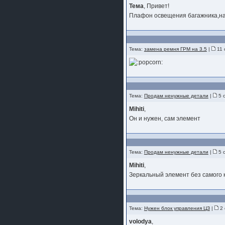
Тема
, Привет!
Плафон освещения багажника,н
Тема:
замена ремня ГРМ на 3.5
|
11 
Тема:
Продам ненужные детали
|
5 
Mihiti
,
Он и нужен, сам элемент
Тема:
Продам ненужные детали
|
5 
Mihiti
,
Зеркальный элемент без самого 
Тема:
Нужен блок управления ЦЗ
|
2 
volodya
,