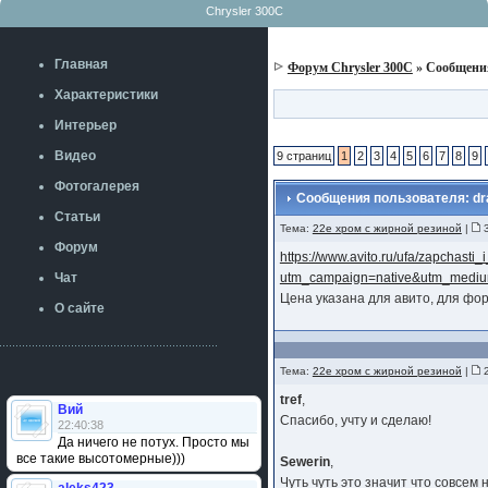
Chrysler 300C
Главная
Форум Chrysler 300C
» Сообщени
Характеристики
Интерьер
Видео
9 страниц
1
2
3
4
5
6
7
8
9
Фотогалерея
Сообщения пользователя: dr
Статьи
Тема:
22е хром с жирной резиной
|
3
Форум
https://www.avito.ru/ufa/zapchas
Чат
utm_campaign=native&utm_mediu
Цена указана для авито, для фо
О сайте
Тема:
22е хром с жирной резиной
|
2
tref
,
Вий
Спасибо, учту и сделаю!
22:40:38
Да ничего не потух. Просто мы
все такие высотомерные)))
Sewerin
,
Чуть чуть это значит что совсем н