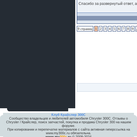
Спасибо за развернутый ответ, а
9 страниц
1
2
3
4
5
6
7
8
9
Клуб Крайслер 300C
Сообщество владельцев и любителей автомобиля Chrysler 300С. Отзывы о
Chrysler / Крайслер, поиск запчастей, покупка и продажа Chrysler 300 на нашем
форуме.
При копировании и перепечатке материалов с сайта активная гиперссылка на
www.my300c.ru обязательна.
www.my
300c
.ru
© 2008-2024