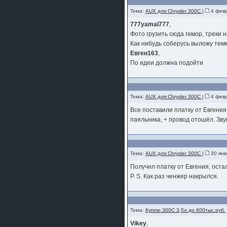
Тема:
AUX для Chrysler 300C
|
4 февр
777yamal777
,
Фото грузить сюда гемор, треки 
Как нибудь соберусь выложу темк
Евген163
,
По идеи должна подойти
Тема:
AUX для Chrysler 300C
|
4 февр
Все поставили платку от Евгения
паяльника, + провод отошёл. Зву
Тема:
AUX для Chrysler 300C
|
30 янв
Получил платку от Евгения, оста
Р. S. Как раз ченжер накрылся.
Тема:
Куплю 300С 3,5л до 600тыс.руб.
Vikey
,