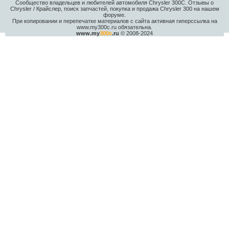
Сообщество владельцев и любителей автомобиля Chrysler 300С. Отзывы о
Chrysler / Крайслер, поиск запчастей, покупка и продажа Chrysler 300 на нашем
форуме.
При копировании и перепечатке материалов с сайта активная гиперссылка на
www.my300c.ru обязательна.
www.my
300c
.ru
© 2008-2024