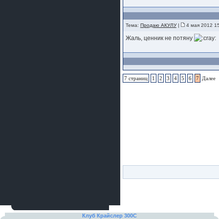
Тема:
Продаю АКУЛУ
|
4 мая 2012 1
Жаль, ценник не потяну
7 страниц
1
2
3
4
5
6
7
Далее
Клуб Крайслер 300C