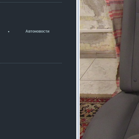
разболтовка 5х114.3 спокойно
садится на наши ступицы
aleks423
5 июля 2026
[b]ogneyar001[/b],
Рад приветствовать!
Автоновости
А здесь уже кладбищенская тишина...
Как, приобретением доволен?
ogneyar001
2 июля 2026
Всем привет Год не было.
Разбил в \"хлам\" машину. Сейчас
купил другую. Но уже европу.
iMrCoffeeBLR4
2 июля 2026
[quote=vanos86]https://baza.dro
m.ru/ekaterinburg/wheel/disc/kolesnyj-
disk-replica-legeartis-cr4-7-5j-r18-5-115-
et24-dia71-6-s-
g3280718810.html[/quote]
У меня такие же стоят в Литве
покупал с резиной норм диски правда
за реплику не скажу там орига
iMrCoffeeBLR4
2 июля 2026
А то с нашей разболтовкой не
могу найти нормальные диски одна