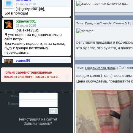
aleks423
ценник конечно да...
16 июля 2026
[b]ogneyar001[/b],
Бог в помощь!
ogneyar001
Тема:
Продстся Chevrolet Camaro 5,7
|
15 июля 2026
[b]aleks423[/b]
Я уже понял, за год окончательно
сайт потух.
репутацию продавца я подчеркну 
Бра машину недорого, из за кузова,
буду с донора потихоньку
что бу авто, это бу авто, и далек
перекидывать.
vanos86
14 июля 2026
Тема:
Продам салон (ткань)
|
27 сент
Привет народ. Кто нибудь
Только зарегистрированные
сравнивал подушку акпп бензиновой и
продам салон (ткань), после химч
посетители могут писать в чате.
дизельной машины намера
Цена обсуждаема, предлагайте к
4578063AG и 4578061AG? По фото
очень похожи.
iMrCoffeeBLR4
Логин
11 июля 2026
Пароль
[b]era124[/b],
Ага понял буду знать спасибо
большое :smile:
Регистрация на сайте!
era124
Забыли пароль?
7 июля 2026
[b]iMrCoffeeBLR4[/b],