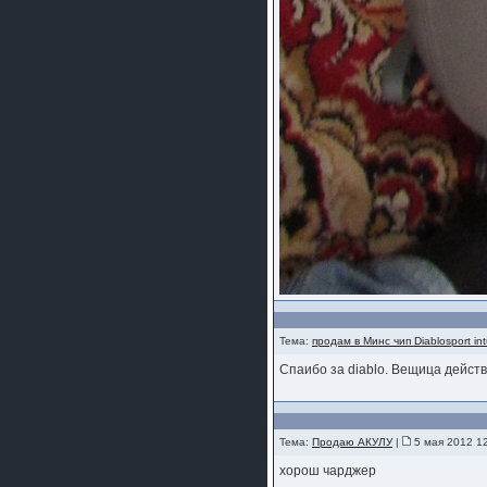
Тема:
продам в Минс чип Diablosport in
Спаибо за diablo. Вещица дейст
Тема:
Продаю АКУЛУ
|
5 мая 2012 12
хорош чарджер