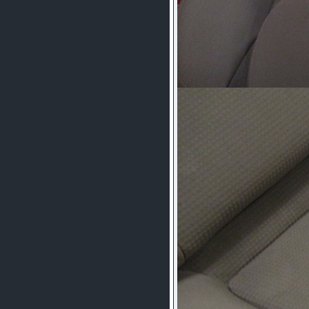
шляпа какая то нужны 20 радиуса