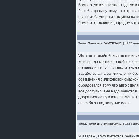
бампер ,может кто знает где мож
? чтоб еще одну тему не открыва
пыльник бампера и заглушки на 
бампер от европейца (рядом с пт
Тема:
Помогите ЗАМЕРЗАЮ!
|
25 дек
Vistalex спасибо большое починил
хотя вроде как ничего небыло сл
пошевелил тягу заслонки и о чуд
заработала, на всякий случай бр
соединения силиконовой смазкой.
обрадовался тому что авто сдела
все доступно и не надо мучаться
добраться до нужного элемента) 
спасибо за подкинутые идеи
Тема:
Помогите ЗАМЕРЗАЮ!
|
24 дек
Я в гараж , буду пытаться реаним