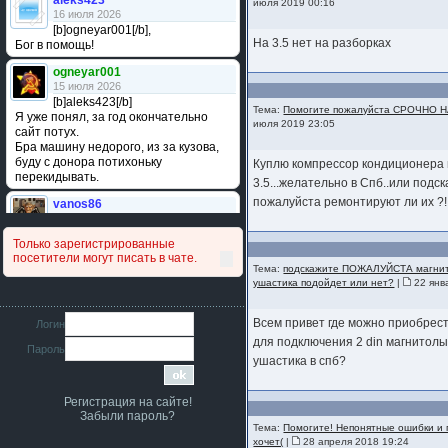
aleks423
июля 2019 00:16
16 июля 2026
[b]ogneyar001[/b],
На 3.5 нет на разборках
Бог в помощь!
ogneyar001
15 июля 2026
[b]aleks423[/b]
Тема:
Помогите пожалуйста СРОЧНО Н
Я уже понял, за год окончательно
июля 2019 23:05
сайт потух.
Бра машину недорого, из за кузова,
буду с донора потихоньку
Куплю компрессор кондиционера
перекидывать.
3.5...желательно в Спб..или подс
пожалуйста ремонтируют ли их ?!
vanos86
14 июля 2026
Привет народ. Кто нибудь
Только зарегистрированные
сравнивал подушку акпп бензиновой и
посетители могут писать в чате.
дизельной машины намера
Тема:
подскажите ПОЖАЛУЙСТА магнит
4578063AG и 4578061AG? По фото
ушастика подойдет или нет?
|
22 янв
очень похожи.
iMrCoffeeBLR4
Всем привет где можно приобрес
Логин
11 июля 2026
для подключения 2 din магнитолы
Пароль
[b]era124[/b],
ушастика в спб?
Ага понял буду знать спасибо
большое :smile:
Регистрация на сайте!
era124
Забыли пароль?
7 июля 2026
Тема:
Помогите! Непонятные ошибки и 
[b]iMrCoffeeBLR4[/b],
хочет(
|
28 апреля 2018 19:24