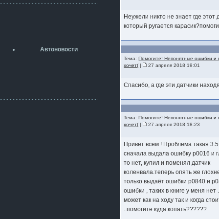
разболтовка 5х114.3 спокойно
садится на наши ступицы
Неужели никто не знает где этот 
aleks423
который ругается карасик?помоги
5 июля 2026
[b]ogneyar001[/b],
Рад приветствовать!
Автоновости
А здесь уже кладбищенская тишина...
Тема:
Помогите! Непонятные ошибки и 
Как, приобретением доволен?
хочет(
|
27 апреля 2018 19:01
ogneyar001
2 июля 2026
Спасибо, а где эти датчики наход
Всем привет Год не было.
Разбил в \"хлам\" машину. Сейчас
купил другую. Но уже европу.
iMrCoffeeBLR4
Тема:
Помогите! Непонятные ошибки и 
2 июля 2026
хочет(
|
27 апреля 2018 18:23
[quote=vanos86]https://baza.dro
m.ru/ekaterinburg/wheel/disc/kolesnyj-
Привет всем ! Проблема такая 3.
disk-replica-legeartis-cr4-7-5j-r18-5-115-
et24-dia71-6-s-
сначала выдала ошибку р0016 и г
g3280718810.html[/quote]
то нет, купил и поменял датчик
У меня такие же стоят в Литве
коленвала.теперь опять же глохн
покупал с резиной норм диски правда
за реплику не скажу там орига
только выдаёт ошибки р0840 и р0
ошибки , таких в книге у меня нет 
iMrCoffeeBLR4
может как на ходу так и когда сто
2 июля 2026
А то с нашей разболтовкой не
..помогите куда копать??????
могу найти нормальные диски одна