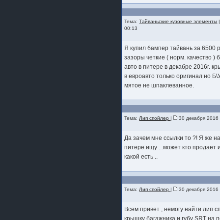
Тема:
Тайваньские кузовные элементы
00:13
Я купил бампер тайвань за 6500 р
зазоры четкие ( норм. качество ) 
авто в питере в декабре 2016г. к
в евроавто только оригинал но Б\
мятое не шпаклеванное.
Тема:
Лип спойлер
|
30 декабря 2016
Да зачем мне ссылки то ?! Я же н
питере ищу ...может кто продает 
какой есть ..
Тема:
Лип спойлер
|
30 декабря 2016
Всем привет , немогу найти лип с
крышку багажника и губу SRT на 