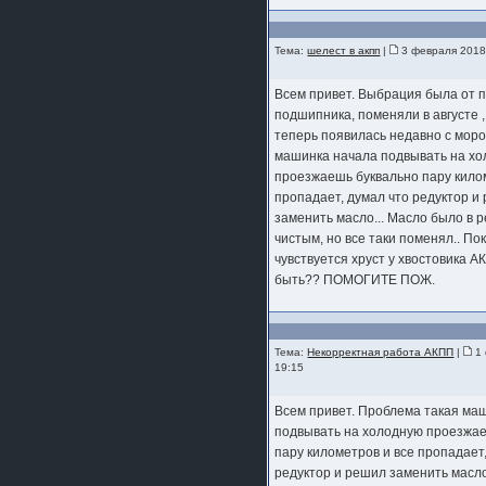
шляпа какая то нужны 20 радиуса
Тема:
шелест в акпп
|
3 февраля 2018
Всем привет. Выбрация была от 
подшипника, поменяли в августе 
теперь появилась недавно с мор
машинка начала подвывать на х
проезжаешь буквально пару кило
пропадает, думал что редуктор и
заменить масло... Масло было в 
чистым, но все таки поменял.. По
чувствуется хруст у хвостовика 
быть?? ПОМОГИТЕ ПОЖ.
Тема:
Некорректная работа АКПП
|
1 
19:15
Всем привет. Проблема такая ма
подвывать на холодную проезжа
пару километров и все пропадает
редуктор и решил заменить масло