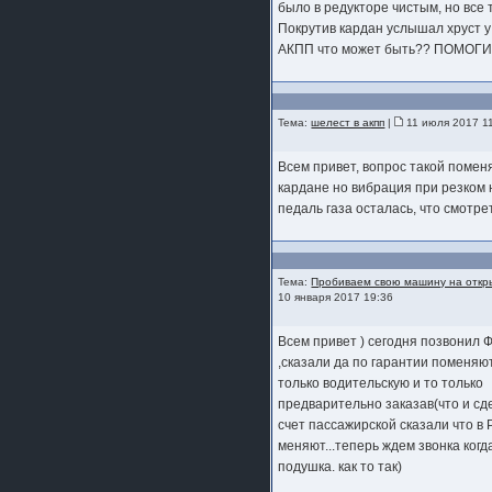
было в редукторе чистым, но все 
Покрутив кардан услышал хруст у
АКПП что может быть?? ПОМОГ
Тема:
шелест в акпп
|
11 июля 2017 1
Всем привет, вопрос такой поме
кардане но вибрация при резком
педаль газа осталась, что смотре
Тема:
Пробиваем свою машину на откр
10 января 2017 19:36
Всем привет ) сегодня позвонил 
,сказали да по гарантии поменяю
только водительскую и то только
предварительно заказав(что и сде
счет пассажирской сказали что в 
меняют...теперь ждем звонка когд
подушка. как то так)