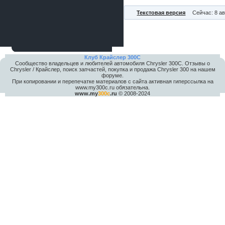
Текстовая версия
Сейчас: 8 ав
Клуб Крайслер 300C
Сообщество владельцев и любителей автомобиля Chrysler 300С. Отзывы о
Chrysler / Крайслер, поиск запчастей, покупка и продажа Chrysler 300 на нашем
форуме.
При копировании и перепечатке материалов с сайта активная гиперссылка на
www.my300c.ru обязательна.
www.my
300c
.ru
© 2008-2024