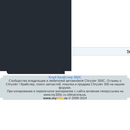
Т
Клуб Крайслер 300C
Сообщество владельцев и любителей автомобиля Chrysler 300С. Отзывы о
Chrysler / Крайслер, поиск запчастей, покупка и продажа Chrysler 300 на нашем
форуме.
При копировании и перепечатке материалов с сайта активная гиперссылка на
www.my300c.ru обязательна.
www.my
300c
.ru
© 2008-2024