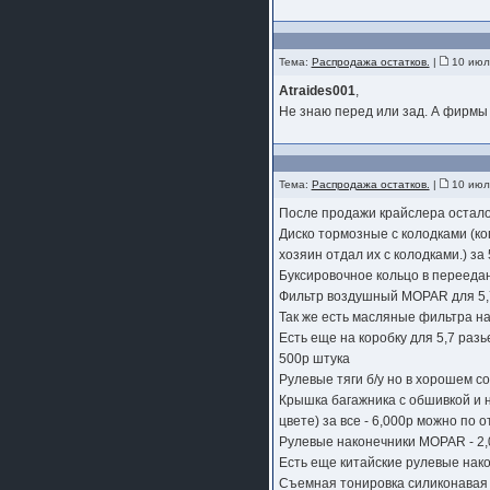
Тема:
Распродажа остатков.
|
10 июл
Atraides001
,
Не знаю перед или зад. А фирмы
Тема:
Распродажа остатков.
|
10 июл
После продажи крайслера остало
Диско тормозные с колодками (ко
хозяин отдал их с колодками.) за
Буксировочное кольцо в переедан
Фильтр воздушный MOPAR для 5,7
Так же есть масляные фильтра на 
Есть еще на коробку для 5,7 разье
500р штука
Рулевые тяги б/у но в хорошем со
Крышка багажника с обшивкой и н
цвете) за все - 6,000р можно по 
Рулевые наконечники MOPAR - 2,
Есть еще китайские рулевые нако
Съемная тонировка силиконавая н