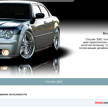
Вс
Chrysler 300С от
аристократические 
мелочей интерьер. С
потрясающим дизайном,
Chrysler 300C
щения пользователя
Новый
пои