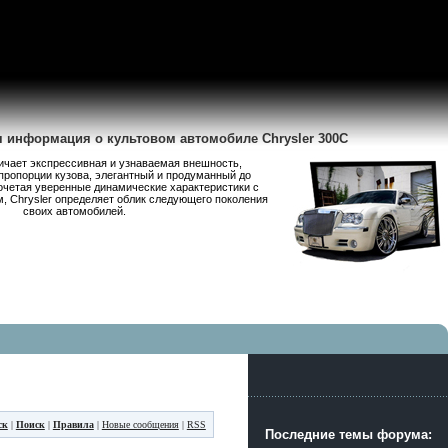
я информация о культовом автомобиле Chrysler 300C
личает экспрессивная и узнаваемая внешность,
пропорции кузова, элегантный и продуманный до
очетая уверенные динамические характеристики с
 Chrysler определяет облик следующего поколения
своих автомобилей.
ск
|
Поиск
|
Правила
|
Новые сообщения
|
RSS
Последние темы форума: