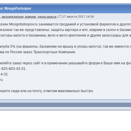
я: MnogoFarkopov
, велокрепления, коврики, упоры капота
|
17 августа 2017 14:26
газин Mnogofarkopov.ru занимается продажей и установкой фаркопов и друго
газине так же представлены: защиты картера и кпп, коврики в салон и багажни
заторы капота и багажника, вело и мото крепления и другие аксессуары для 
клуба 5% (на фаркопы, багажники на крышу и упоры капота), так же имеются
авка по России через Транспортные Компании.
мляйте заказ через сайт и в примечании указывайте форум и Ваше имя на фо
8-925-803-43-31.
14-31.
ru
u
ишите сюда или на почту, ответим максимально быстро.