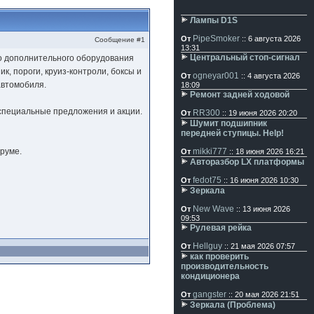
Лампы D1S
PipeSmoker
От
:: 6 августа 2026
Сообщение #1
13:31
Центральный стоп-сигнал
го дополнительного оборудования
к, пороги, круиз-контроли, боксы и
ogneyar001
От
:: 4 августа 2026
автомобиля.
18:09
Ремонт задней ходовой
 специальные предложения и акции.
RR300
От
:: 19 июня 2026 20:20
Шумит подшипник
передней ступицы. Help!
руме.
mikki777
От
:: 18 июня 2026 16:21
Авторазбор LX платформы
fedot75
От
:: 16 июня 2026 10:30
Зеркала
New Wave
От
:: 13 июня 2026
09:53
Рулевая рейка
Hellguy
От
:: 21 мая 2026 07:57
как проверить
производительность
кондиционера
gangster
От
:: 20 мая 2026 21:51
Зеркала (Проблема)