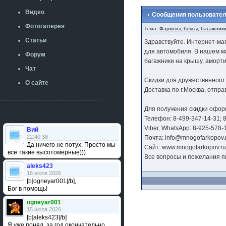
Видео
Сообщения пользовател
Фотогалерея
Тема:
Фаркопы, боксы, багажники
Статьи
Здравствуйте. Интернет-ма
для автомобиля. В нашем ма
Форум
багажники на крышу, аморти
Чат
Скидки для дружественного 
О сайте
Доставка по г.Москва, отпр
Для получения скидки офор
Телефон: 8-499-347-14-31; 
Viber, WhatsApp: 8-925-578-
Вий
22:40:38
Почта: info@mnogofarkopov.
Да ничего не потух. Просто мы
Сайт: www.mnogofarkopov.r
все такие высотомерные)))
Все вопросы и пожелания п
aleks423
16 июля 2026
[b]ogneyar001[/b],
Бог в помощь!
ogneyar001
15 июля 2026
[b]aleks423[/b]
Я уже понял, за год окончательно