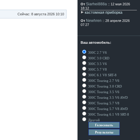
Siarhei888a
От
:: 12 мая 2026
18:12
кастомная приборка
Сейчас: 8 августа 2026 10:10
Newhren
От
:: 28 апреля 2026
07:27
Ваш автомобиль:
300C 2.7 V6
300C 3.0 CRD
300C 3.5 V6
300C 5.7 V8
300C 6.1 V8 SRT-8
300C Touring 2.7 V6
300C Touring 3.0 CRD
300C Touring 3.5 V6
300C Touring 3.5 V6 AWD
300C Touring 5.7 V8
300C Touring 5.7 V8 AWD
300C Touring 6.1 V8 SRT-8
Другой