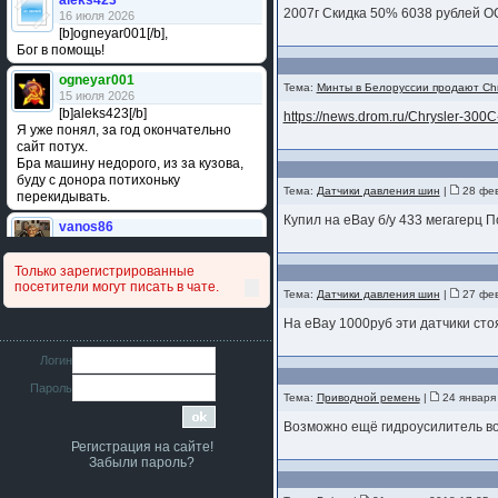
aleks423
2007г Скидка 50% 6038 рублей 
16 июля 2026
[b]ogneyar001[/b],
Бог в помощь!
ogneyar001
Тема:
Минты в Белоруссии продают Chr
15 июля 2026
[b]aleks423[/b]
https://news.drom.ru/Chrysler-300
Я уже понял, за год окончательно
сайт потух.
Бра машину недорого, из за кузова,
буду с донора потихоньку
Тема:
Датчики давления шин
|
28 фев
перекидывать.
Купил на eBay б/у 433 мегагерц 
vanos86
14 июля 2026
Привет народ. Кто нибудь
Только зарегистрированные
сравнивал подушку акпп бензиновой и
посетители могут писать в чате.
дизельной машины намера
Тема:
Датчики давления шин
|
27 фев
4578063AG и 4578061AG? По фото
На eBay 1000руб эти датчики сто
очень похожи.
iMrCoffeeBLR4
Логин
11 июля 2026
Пароль
[b]era124[/b],
Тема:
Приводной ремень
|
24 января
Ага понял буду знать спасибо
большое :smile:
Возможно ещё гидроусилитель в
Регистрация на сайте!
era124
Забыли пароль?
7 июля 2026
[b]iMrCoffeeBLR4[/b],