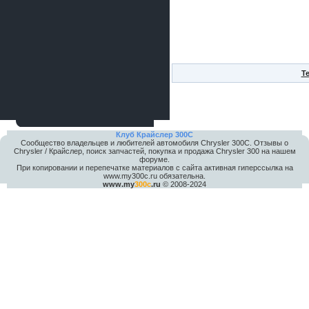
Т
Клуб Крайслер 300C
Сообщество владельцев и любителей автомобиля Chrysler 300С. Отзывы о
Chrysler / Крайслер, поиск запчастей, покупка и продажа Chrysler 300 на нашем
форуме.
При копировании и перепечатке материалов с сайта активная гиперссылка на
www.my300c.ru обязательна.
www.my
300c
.ru
© 2008-2024