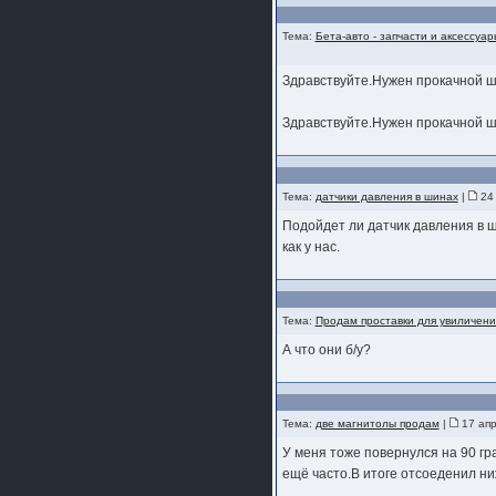
Тема:
Бета-авто - запчасти и аксессуар
Здравствуйте.Нужен прокачной 
Здравствуйте.Нужен прокачной 
Тема:
датчики давления в шинах
|
24 
Подойдет ли датчик давления в ш
как у нас.
Тема:
Продам проставки для увиличени
А что они б/у?
Тема:
две магнитолы продам
|
17 апр
У меня тоже повернулся на 90 гр
ещё часто.В итоге отсоеденил ни