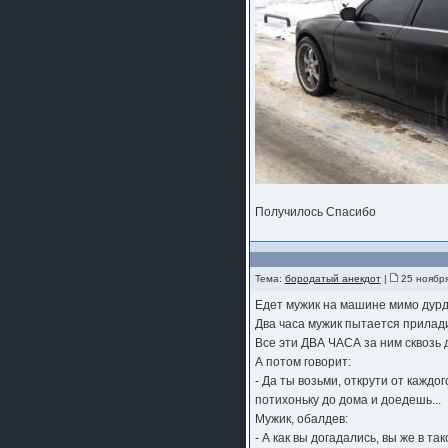
шляпа какая то нужны 20 радиуса
Получилось Спасибо
Тема:
бородатый анекдот
|
25 ноября
Едет мужик на машине мимо дурдо
Два часа мужик пытается приладит
Все эти ДВА ЧАСА за ним сквозь 
А потом говорит:
- Да ты возьми, открути от каждог
потихоньку до дома и доедешь...
Мужик, обалдев:
- А как вы догадались, вы же в так