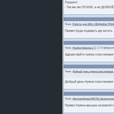
Пациент:
- Так мы же ПСИХИ, а не ДОЛБОЁ
Тема:
Работа для 300с СВАДЬБЫ ПО
Привет.Куда подавать где катать
Тема:
Разбор Европа 2,7
|
5 февраля
Здравствуйте нужна пластикова
Тема:
Добрый день нужна пластиковая
Добрый день Нужна пластиковая
Тема:
Авторазборка RAVTO Зеленогра
Привет.Нужна крышка залевной 