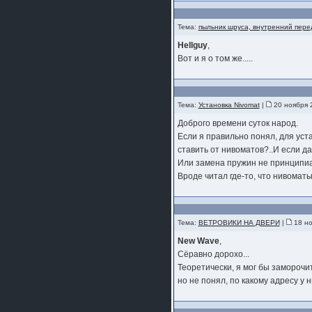
Тема:
пыльник шруса, внутренний пер
Hellguy
,
Вот и я о том же.....
Тема:
Установка Nivomat
|
20 ноября 
Доброго времени суток народ.
Если я правильно понял, для уст
ставить от нивоматов?..И если да
Или замена пружин не принципиал
Вроде читал где-то, что нивоматы
Тема:
ВЕТРОВИКИ НА ДВЕРИ
|
18 но
New Wave
,
Сёравно дорохо...
Теоретически, я мог бы заморочи
но не понял, по какому адресу у 