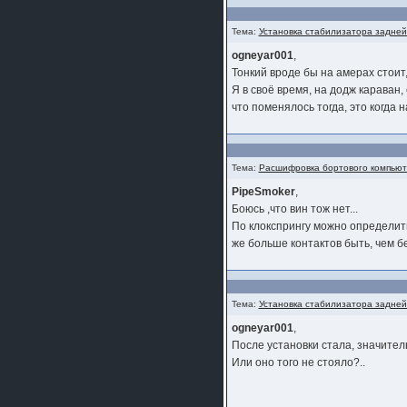
Тема:
Установка стабилизатора задней
ogneyar001
,
Тонкий вроде бы на амерах стоит,
Я в своё время, на додж караван,
что поменялось тогда, это когда н
Тема:
Расшифровка бортового компью
PipeSmoker
,
Боюсь ,что вин тож нет...
По клокспрингу можно определить
же больше контактов быть, чем б
Тема:
Установка стабилизатора задней
ogneyar001
,
После установки стала, значите
Или оно того не стояло?..