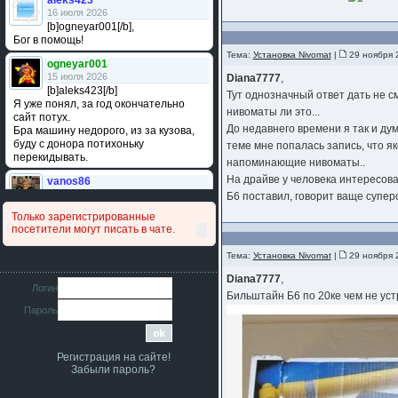
aleks423
16 июля 2026
[b]ogneyar001[/b],
Бог в помощь!
Тема:
Установка Nivomat
|
29 ноября 
ogneyar001
15 июля 2026
Diana7777
,
[b]aleks423[/b]
Тут однозначный ответ дать не см
Я уже понял, за год окончательно
нивоматы ли это...
сайт потух.
До недавнего времени я так и дум
Бра машину недорого, из за кузова,
буду с донора потихоньку
теме мне попалась запись, что я
перекидывать.
напоминающие нивоматы..
На драйве у человека интересовал
vanos86
14 июля 2026
Б6 поставил, говорит ваще суперс
Привет народ. Кто нибудь
Только зарегистрированные
сравнивал подушку акпп бензиновой и
посетители могут писать в чате.
дизельной машины намера
4578063AG и 4578061AG? По фото
Тема:
Установка Nivomat
|
29 ноября 
очень похожи.
Diana7777
,
iMrCoffeeBLR4
Логин
Бильштайн Б6 по 20ке чем не уст
11 июля 2026
Пароль
[b]era124[/b],
Ага понял буду знать спасибо
большое :smile:
Регистрация на сайте!
era124
Забыли пароль?
7 июля 2026
[b]iMrCoffeeBLR4[/b],