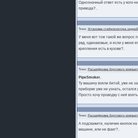
Однозначный ответ есть у кого-ни
привода?..
Тема:
Установка стабилизатора задней
У меня вот тож такой же вопрос п
рвд, одинаковые, и если у меня е
крепления есть в кузове?..
Тема:
Расшифровка бортового компью
PipeSmoker
,
Ту машину взяли битой, уже не за
приборке уже не узнать, остался р
Просто хочу проводку с неё взять,
Тема:
Расшифровка бортового компью
А подскажите, наличие кнопок на 
машине, или не факт?..