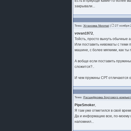
Есть в природе какие-то более в
закрывали...
Тема:
Установка Nivomat
|
27 ноября 
vovan1972
,
Тойсть, просто вынуть обычные а
Или поставить нивоматы с теми п
машине, с более мягкими, как ты 
А вобще если поставить пружины 
сложится?..
И чем пружины СРТ отличаются о
Тема:
Расшифровка бортового компью
PipeSmoker
,
Я там уже отметился в своё время
Да и информацию всю, по-моему в
напомнил...