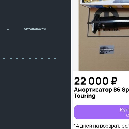
разболтовка 5х114.3 спокойно
садится на наши ступицы
aleks423
5 июля 2026
[b]ogneyar001[/b],
Рад приветствовать!
Автоновости
А здесь уже кладбищенская тишина...
Как, приобретением доволен?
ogneyar001
2 июля 2026
Всем привет Год не было.
Разбил в \"хлам\" машину. Сейчас
купил другую. Но уже европу.
iMrCoffeeBLR4
2 июля 2026
[quote=vanos86]https://baza.dro
m.ru/ekaterinburg/wheel/disc/kolesnyj-
disk-replica-legeartis-cr4-7-5j-r18-5-115-
et24-dia71-6-s-
g3280718810.html[/quote]
У меня такие же стоят в Литве
покупал с резиной норм диски правда
за реплику не скажу там орига
iMrCoffeeBLR4
2 июля 2026
А то с нашей разболтовкой не
могу найти нормальные диски одна