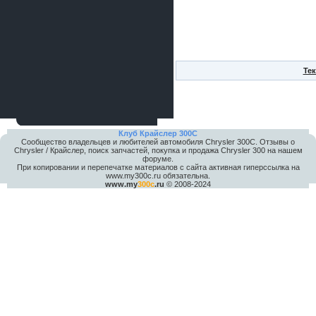
Тек
Клуб Крайслер 300C
Сообщество владельцев и любителей автомобиля Chrysler 300С. Отзывы о
Chrysler / Крайслер, поиск запчастей, покупка и продажа Chrysler 300 на нашем
форуме.
При копировании и перепечатке материалов с сайта активная гиперссылка на
www.my300c.ru обязательна.
www.my
300c
.ru
© 2008-2024