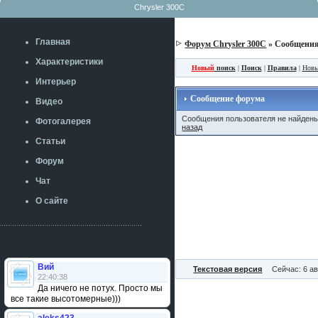
Chrysler 300C
Главная
Форум Chrysler 300C
» Сообщения
Характеристики
Новый
поиск
|
Поиск
|
Правила
|
Новы
Интерьер
Сообщение форума
Видео
Сообщения пользователя не найден
Фотогалерея
назад
Статьи
Форум
Чат
О сайте
Вий
Текстовая версия
Сейчас: 6 ав
22:40:38
Да ничего не потух. Просто мы
все такие высотомерные)))