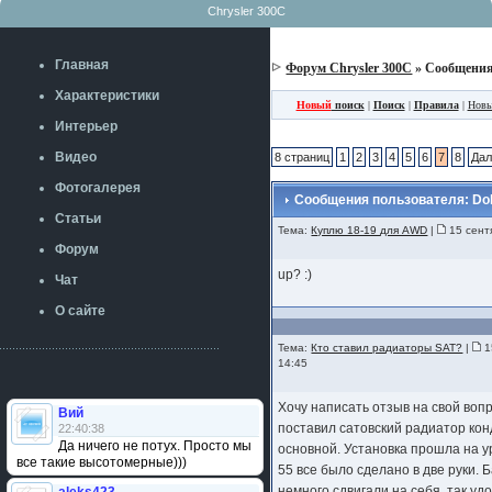
Chrysler 300C
Главная
Форум Chrysler 300C
» Сообщения
Характеристики
Новый
поиск
|
Поиск
|
Правила
|
Новы
Интерьер
Видео
8 страниц
1
2
3
4
5
6
7
8
Да
Фотогалерея
Сообщения пользователя: Dol
Статьи
Тема:
Куплю 18-19 для AWD
|
15 сент
Форум
up? :)
Чат
О сайте
Тема:
Кто ставил радиаторы SAT?
|
1
14:45
Хочу написать отзыв на свой вопр
Вий
поставил сатовский радиатор кон
22:40:38
Да ничего не потух. Просто мы
основной. Установка прошла на ур
все такие высотомерные)))
55 все было сделано в две руки. 
немного сдвигали на себя, так уд