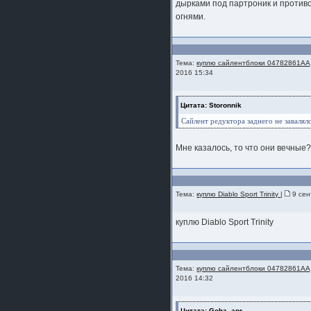
дырками под партроник и проти
шляпа какая то нужны 20 радиуса
огнями.
Тема:
куплю сайлентблоки 04782861AA
2016 15:34
Цитата: Storonnik
Сайлент редуктора заднего не завалял
Мне казалось, то что они вечные? 
Тема:
куплю Diablo Sport Trinity
|
9 сен
куплю Diablo Sport Trinity
Тема:
куплю сайлентблоки 04782861AA
2016 14:32
Цитата: Goha_apr