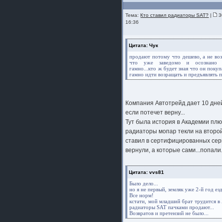
Тема:
Кто ставил радиаторы SAT?
|
3
16:36
Цитата: Чук
продают потому что дешево, а не во
что уже заведомо и осознано 
гамно...кто ж будет зная что он поку
гамно идти возращать и предъявлять п
Компания Автотрейд дает 10 дне
если потечет верну...
Тут была история в Академии плюс
радиаторы мопар текли на второй
ставил в сертифицированных сер
вернули, а которые сами...попали.
Цитата: vvs81
Было дело...
но я не первый, земляк уже 2-й год ез
Все норм!
кстати, мой младший брат трудится в
радиаторы SAT пачками продают...
Возвратов и претензий не было...