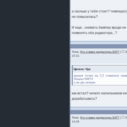
а сколько у тебя стоит? температ
не повысилась?
И еще.. снимать бампер вроде не
поменять оба радиатора...?
Тема:
Кто ставил радиаторы SAT?
|
3
15:31
Цитата: Чук
кондея точно на 3,5 ставиться така
Nissens 94874
а на двс незнаю
как встал? ничего напильником н
дорабатывать?
Тема:
Кто ставил радиаторы SAT?
|
3
14:44