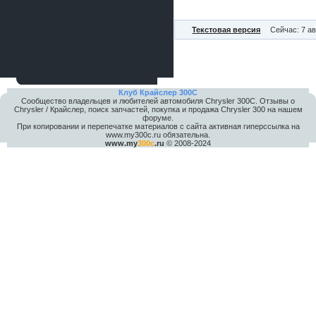
Текстовая версия
Сейчас: 7 ав
Клуб Крайслер 300C
Сообщество владельцев и любителей автомобиля Chrysler 300С. Отзывы о
Chrysler / Крайслер, поиск запчастей, покупка и продажа Chrysler 300 на нашем
форуме.
При копировании и перепечатке материалов с сайта активная гиперссылка на
www.my300c.ru обязательна.
www.my
300c
.ru
© 2008-2024