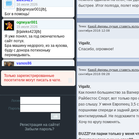
aleks423
16 июля 2026
быстрее. Итог полгода, полет но
[b]ogneyar001[/b],
Бог в помощь!
ogneyar001
Тема:
Какой фирмы лучше ставить коло
15 июля 2026
сентября 2016 12:08
[b]aleks423[/b]
Я уже понял, за год окончательно
сайт потух.
Vigallz
,
Бра машину недорого, из за кузова,
Спасибо, огромное!
буду с донора потихоньку
перекидывать.
vanos86
14 июля 2026
Тема:
Какой фирмы лучше ставить коло
Привет народ. Кто нибудь
сентября 2016 09:28
Только зарегистрированные
сравнивал подушку акпп бензиновой и
посетители могут писать в чате.
дизельной машины намера
4578063AG и 4578061AG? По фото
Vigallz
,
очень похожи.
Как понял большинство за Вагнер
Райбестос Спорт, вот только про
iMrCoffeeBLR4
Логин
11 июля 2026
раз слышу. У меня Европеец 3,5 с
Пароль
[b]era124[/b],
поршнями спереди и задний диск
Ага понял буду знать спасибо
вентилируемый. Не подскажите т
большое :smile:
Хочу по кругу поменять.
Регистрация на сайте!
era124
Забыли пароль?
7 июля 2026
BUZZI*ля парни только у меня ч
[b]iMrCoffeeBLR4[/b],