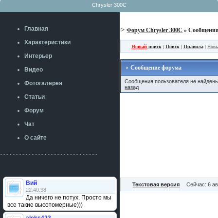
Chrysler 300C
Главная
Форум Chrysler 300C
» Сообщения
Характеристики
Новый
поиск
|
Поиск
|
Правила
|
Новы
Интерьер
Сообщение форума
Видео
Сообщения пользователя не найден
Фотогалерея
назад
Статьи
Форум
Чат
О сайте
Вий
Текстовая версия
Сейчас: 6 ав
22:40:38
Да ничего не потух. Просто мы
все такие высотомерные)))