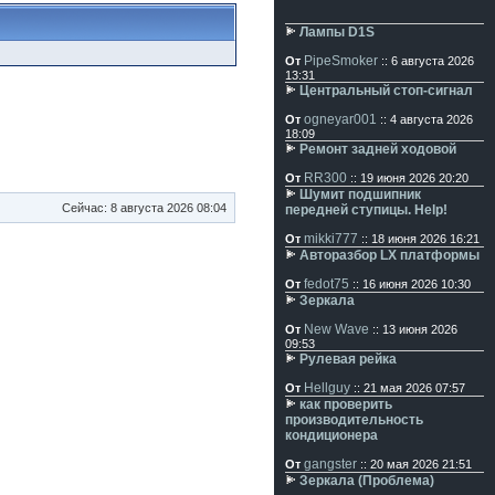
Лампы D1S
PipeSmoker
От
:: 6 августа 2026
13:31
Центральный стоп-сигнал
ogneyar001
От
:: 4 августа 2026
18:09
Ремонт задней ходовой
RR300
От
:: 19 июня 2026 20:20
Шумит подшипник
Сейчас: 8 августа 2026 08:04
передней ступицы. Help!
mikki777
От
:: 18 июня 2026 16:21
Авторазбор LX платформы
fedot75
От
:: 16 июня 2026 10:30
Зеркала
New Wave
От
:: 13 июня 2026
09:53
Рулевая рейка
Hellguy
От
:: 21 мая 2026 07:57
как проверить
производительность
кондиционера
gangster
От
:: 20 мая 2026 21:51
Зеркала (Проблема)