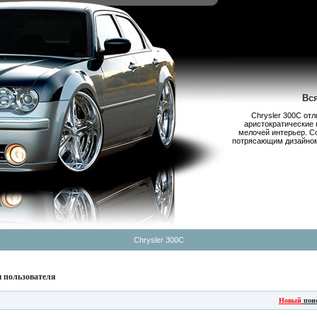
Вс
Chrysler 300С от
аристократические 
мелочей интерьер. С
потрясающим дизайном,
Chrysler 300C
 пользователя
Новый
пои