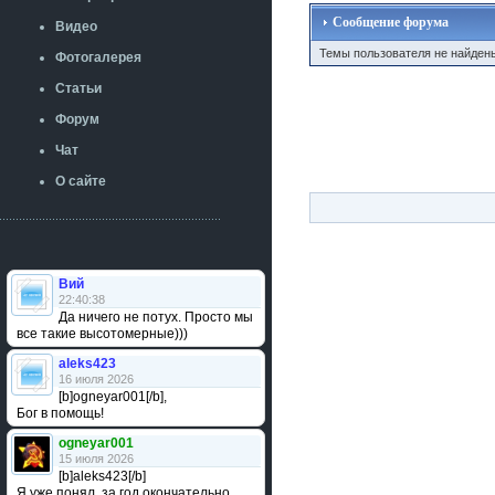
Сообщение форума
Видео
Темы пользователя не найден
Фотогалерея
Статьи
Форум
Чат
О сайте
Вий
22:40:38
Да ничего не потух. Просто мы
все такие высотомерные)))
aleks423
16 июля 2026
[b]ogneyar001[/b],
Бог в помощь!
ogneyar001
15 июля 2026
[b]aleks423[/b]
Я уже понял, за год окончательно