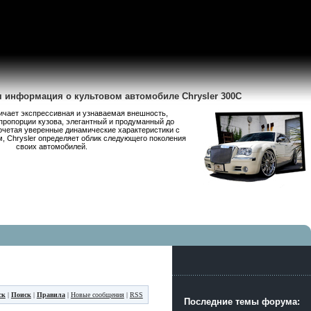
я информация о культовом автомобиле Chrysler 300C
личает экспрессивная и узнаваемая внешность,
пропорции кузова, элегантный и продуманный до
очетая уверенные динамические характеристики с
 Chrysler определяет облик следующего поколения
своих автомобилей.
ск
|
Поиск
|
Правила
|
Новые сообщения
|
RSS
Последние темы форума: