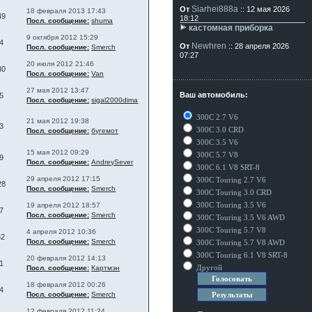
Siarhei888a
От
:: 12 мая 2026
18 февраля 2013 17:43
49
18:12
Посл. сообщение:
shuma
кастомная приборка
9 октября 2012 15:29
4
Newhren
От
:: 28 апреля 2026
Посл. сообщение:
Smerch
07:27
20 июля 2012 21:46
80
Посл. сообщение:
Van
27 мая 2012 13:47
Ваш автомобиль:
5
Посл. сообщение:
sigal2000dima
300C 2.7 V6
21 мая 2012 19:38
3
300C 3.0 CRD
Посл. сообщение:
бугемот
300C 3.5 V6
15 мая 2012 09:29
300C 5.7 V8
9
Посл. сообщение:
AndreySever
300C 6.1 V8 SRT-8
29 апреля 2012 17:15
300C Touring 2.7 V6
28
Посл. сообщение:
Smerch
300C Touring 3.0 CRD
300C Touring 3.5 V6
19 апреля 2012 18:57
7
Посл. сообщение:
Smerch
300C Touring 3.5 V6 AWD
300C Touring 5.7 V8
4 апреля 2012 10:36
62
Посл. сообщение:
Smerch
300C Touring 5.7 V8 AWD
300C Touring 6.1 V8 SRT-8
20 февраля 2012 14:13
1
Другой
Посл. сообщение:
Картмэн
18 февраля 2012 00:26
4
Посл. сообщение:
Smerch
12 февраля 2012 11:24