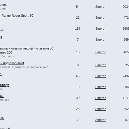
etooth!
54
Smerch
203
tooth!
с Range Rover Sport SC
21
Smerch
472
119
Smerch
160
ой!
!!
7
Smerch
369
елимся опытом инфой и отзывом об
13
Smerch
465
авто 200
 VW, Lexus
 и подголовники!
8
Smerch
535
 Limited Подголовники выдвижные!
а!
65
Smerch
249
!
птику!
18
Smerch
884
ми!
и!!
30
Smerch
118
!! R18
28
Smerch
852
ель
2
Smerch
257
ркала!