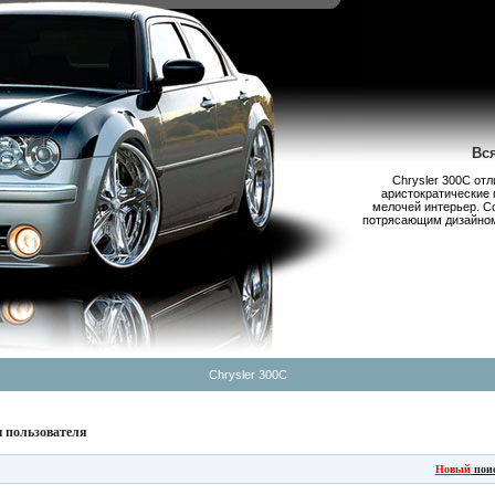
Вс
Chrysler 300С от
аристократические 
мелочей интерьер. С
потрясающим дизайном,
Chrysler 300C
 пользователя
Новый
пои