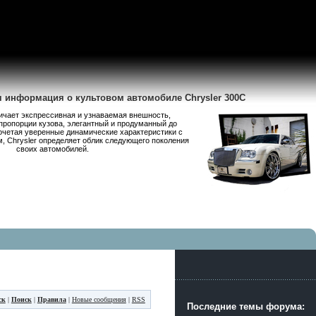
я информация о культовом автомобиле Chrysler 300C
личает экспрессивная и узнаваемая внешность,
пропорции кузова, элегантный и продуманный до
очетая уверенные динамические характеристики с
 Chrysler определяет облик следующего поколения
своих автомобилей.
ск
|
Поиск
|
Правила
|
Новые сообщения
|
RSS
Последние темы форума: