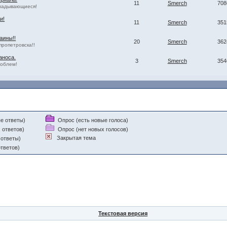
11
Smerch
708
кладывающиеся!
и!
11
Smerch
351
аины!!
20
Smerch
362
пропетровска!!
аноса.
3
Smerch
354
роблем!
е ответы)
Опрос (есть новые голоса)
 ответов)
Опрос (нет новых голосов)
Закрытая тема
 ответы)
тветов)
Текстовая версия