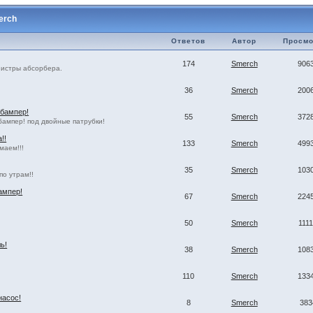
erch
Ответов
Автор
Просмо
174
Smerch
906
нистры абсорбера.
36
Smerch
200
 бампер!
55
Smerch
372
бампер! под двойные патрубки!
!!
133
Smerch
499
маем!!!
35
Smerch
103
по утрам!!
ампер!
67
Smerch
224
50
Smerch
111
ь!
38
Smerch
108
110
Smerch
133
насос!
8
Smerch
383