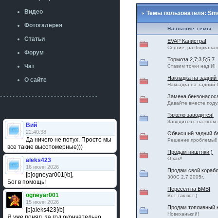
Видео
Темы пользователя: Sm
Фотогалерея
Название темы
Статьи
EVAP Канистра!
Снятие, разборка ка
Форум
Тормоза 2,7;3,5;5,7
Чат
Ставим точки над И!
Накладка на задний
О сайте
Накладка на задний 
Замена бензонасоса
Давайте вместе поду
Тяжело заводится!
Заводится с натягом 
Вий
22:40:38
Обвисший задний б
Да ничего не потух. Просто мы
Решение проблемы!!
все такие высотомерные)))
Продам ништяки:)
О как!!
aleks423
16 июля 2026
Продам свой корабл
[b]ogneyar001[/b],
300С 2.7 2005г.
Бог в помощь!
Пересел на БМВ!
ogneyar001
Вот так вот:)
15 июля 2026
Продам топливный 
[b]aleks423[/b]
Новеханький!
Я уже понял, за год окончательно