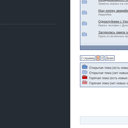
Как, приобретением доволен?
Замена зеркал на с
ogneyar001
Ищу кнопку аварийк
2 июля 2026
Аварийка
Всем привет Год не было.
Разбил в \"хлам\" машину. Сейчас
Одноклубники с Укр
купил другую. Но уже европу.
Нужен человек с Дне
Загорелась лампа з
iMrCoffeeBLR4
Одна из возмоных п
2 июля 2026
[quote=vanos86]https://baza.dro
m.ru/ekaterinburg/wheel/disc/kolesnyj-
disk-replica-legeartis-cr4-7-5j-r18-5-115-
et24-dia71-6-s-
2 страниц
1
2
Далее
g3280718810.html[/quote]
У меня такие же стоят в Литве
покупал с резиной норм диски правда
Открытая тема (есть новы
за реплику не скажу там орига
Открытая тема (нет новых
Горячая тема (есть новые
iMrCoffeeBLR4
Горячая тема (нет новых о
2 июля 2026
А то с нашей разболтовкой не
могу найти нормальные диски одна
шляпа какая то нужны 20 радиуса