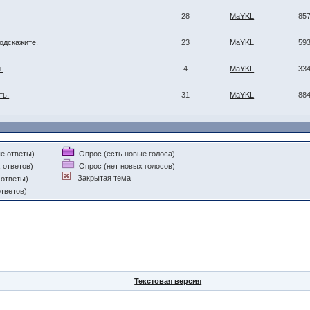
28
MaYKL
85
одскажите.
23
MaYKL
59
.
4
MaYKL
33
ть.
31
MaYKL
88
е ответы)
Опрос (есть новые голоса)
 ответов)
Опрос (нет новых голосов)
Закрытая тема
 ответы)
тветов)
Текстовая версия