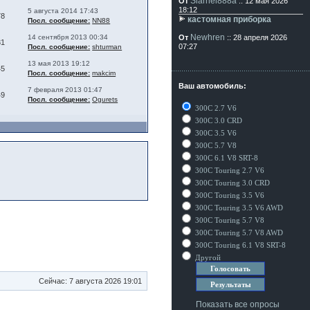
Siarhei888a
От
:: 12 мая 2026
18:12
5 августа 2014 17:43
78
кастомная приборка
Посл. сообщение:
NN88
Newhren
14 сентября 2013 00:34
От
:: 28 апреля 2026
31
07:27
Посл. сообщение:
shturman
13 мая 2013 19:12
45
Посл. сообщение:
makcim
Ваш автомобиль:
7 февраля 2013 01:47
49
Посл. сообщение:
Ogurets
300C 2.7 V6
300C 3.0 CRD
300C 3.5 V6
300C 5.7 V8
300C 6.1 V8 SRT-8
300C Touring 2.7 V6
300C Touring 3.0 CRD
300C Touring 3.5 V6
300C Touring 3.5 V6 AWD
300C Touring 5.7 V8
300C Touring 5.7 V8 AWD
300C Touring 6.1 V8 SRT-8
Другой
Сейчас: 7 августа 2026 19:01
Показать все опросы