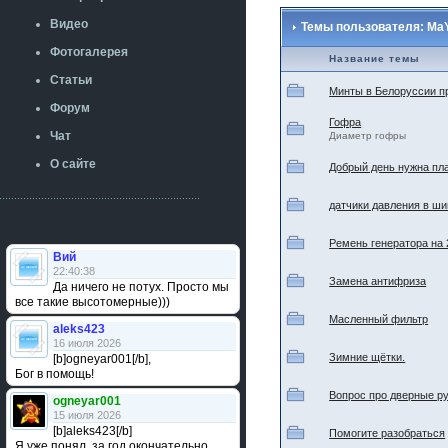
Видео
Темы пользователя: Ma
Фотогалерея
Название темы
Статьи
Минты в Белоруссии пр
Форум
Гофра
Чат
Диаметр гофры
О сайте
Добрый день нужна пл
датчики давления в ш
Ремень генератора на 
Вий
22:40:38
Замена антифриза
Да ничего не потух. Просто мы
все такие высотомерные)))
Масленный фильтр
aleks423
16 июля 2026
Зимние щётки.
[b]ogneyar001[/b],
Бог в помощь!
Вопрос про дверные р
ogneyar001
15 июля 2026
[b]aleks423[/b]
Помогите разобраться
Я уже понял, за год окончательно