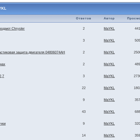
YKL
Ответов
Автор
Просм
одают Chrysler
2
MaYKL
44
3
MaYKL
50
астиковая защита двигателя 04806074AH
2
MaYKL
250
инах
2
MaYKL
48
2,7
3
MaYKL
273
22
MaYKL
180
9
MaYKL
35
43
MaYKL
68
учки
9
MaYKL
32
14
MaYKL
35