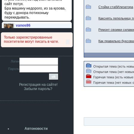
сайт потух.
Стойки стабИлизатора
Бра машину недорого, из за кузова,
буду с донора потихоньку
перекидывать.
Какснять пепельницу п
vanos86
14 июля 2026
Ремонт своими силами
Привет народ. Кто нибудь
Только зарегистрированные
сравнивал подушку акпп бензиновой и
Как правильно буксова
посетители могут писать в чате.
дизельной машины намера
4578063AG и 4578061AG? По фото
очень похожи.
iMrCoffeeBLR4
Логин
11 июля 2026
Открытая тема (есть новы
Пароль
[b]era124[/b],
Открытая тема (нет новых
Ага понял буду знать спасибо
Горячая тема (есть новые
большое :smile:
Горячая тема (нет новых о
Регистрация на сайте!
era124
Забыли пароль?
7 июля 2026
[b]iMrCoffeeBLR4[/b],
разболтовка 5х114.3 спокойно
садится на наши ступицы
aleks423
5 июля 2026
[b]ogneyar001[/b],
Рад приветствовать!
Автоновости
А здесь уже кладбищенская тишина...