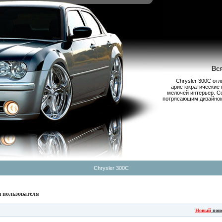
Вс
Chrysler 300С от
аристократические 
мелочей интерьер. С
потрясающим дизайном,
Chrysler 300C
 пользователя
Новый
пои