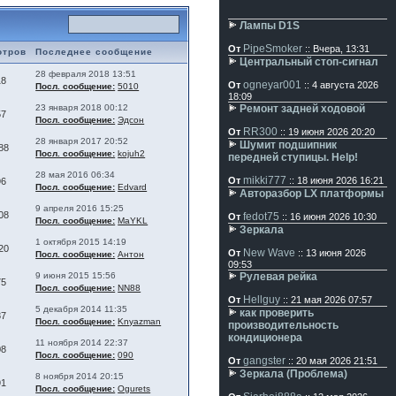
Лампы D1S
PipeSmoker
От
:: Вчера, 13:31
отров
Последнее сообщение
Центральный стоп-сигнал
28 февраля 2018 13:51
18
ogneyar001
От
:: 4 августа 2026
Посл. сообщение:
5010
18:09
23 января 2018 00:12
Ремонт задней ходовой
57
Посл. сообщение:
Эдсон
RR300
От
:: 19 июня 2026 20:20
28 января 2017 20:52
Шумит подшипник
88
Посл. сообщение:
kojuh2
передней ступицы. Help!
28 мая 2016 06:34
mikki777
От
:: 18 июня 2026 16:21
96
Посл. сообщение:
Edvard
Авторазбор LX платформы
9 апреля 2016 15:25
08
fedot75
От
:: 16 июня 2026 10:30
Посл. сообщение:
MaYKL
Зеркала
1 октября 2015 14:19
20
New Wave
От
:: 13 июня 2026
Посл. сообщение:
Антон
09:53
9 июня 2015 15:56
Рулевая рейка
75
Посл. сообщение:
NN88
Hellguy
От
:: 21 мая 2026 07:57
5 декабря 2014 11:35
как проверить
87
Посл. сообщение:
Knyazman
производительность
кондиционера
11 ноября 2014 22:37
08
Посл. сообщение:
090
gangster
От
:: 20 мая 2026 21:51
Зеркала (Проблема)
8 ноября 2014 20:15
91
Посл. сообщение:
Ogurets