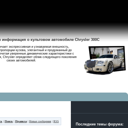
я информация о культовом автомобиле Chrysler 300C
личает экспрессивная и узнаваемая внешность,
пропорции кузова, элегантный и продуманный до
очетая уверенные динамические характеристики с
 Chrysler определяет облик следующего поколения
своих автомобилей.
ск
|
Поиск
|
Правила
|
Новые сообщения
|
RSS
Последние темы форума: