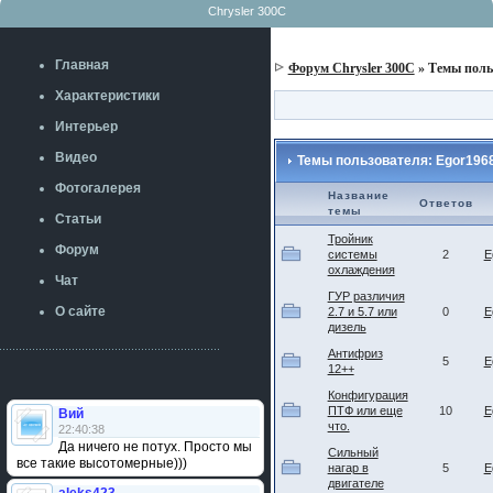
Chrysler 300C
Главная
Форум Chrysler 300C
» Темы поль
Характеристики
Интерьер
Видео
Темы пользователя: Egor196
Фотогалерея
Название
Ответов
темы
Статьи
Тройник
Форум
системы
2
E
охлаждения
Чат
ГУР различия
О сайте
2.7 и 5.7 или
0
E
дизель
Антифриз
5
E
12++
Конфигурация
ПТФ или еще
10
E
Вий
что.
22:40:38
Да ничего не потух. Просто мы
Сильный
все такие высотомерные)))
нагар в
5
E
двигателе