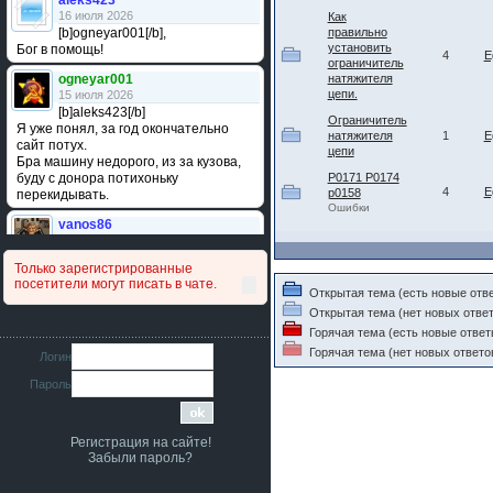
aleks423
16 июля 2026
Как
[b]ogneyar001[/b],
правильно
установить
Бог в помощь!
4
E
ограничитель
ogneyar001
натяжителя
цепи.
15 июля 2026
[b]aleks423[/b]
Ограничитель
Я уже понял, за год окончательно
натяжителя
1
E
сайт потух.
цепи
Бра машину недорого, из за кузова,
буду с донора потихоньку
P0171 P0174
4
E
p0158
перекидывать.
Ошибки
vanos86
14 июля 2026
Привет народ. Кто нибудь
Только зарегистрированные
сравнивал подушку акпп бензиновой и
посетители могут писать в чате.
дизельной машины намера
Открытая тема (есть новые отв
4578063AG и 4578061AG? По фото
Открытая тема (нет новых ответ
очень похожи.
Горячая тема (есть новые ответ
iMrCoffeeBLR4
Горячая тема (нет новых ответо
Логин
11 июля 2026
Пароль
[b]era124[/b],
Ага понял буду знать спасибо
большое :smile:
Регистрация на сайте!
era124
Забыли пароль?
7 июля 2026
[b]iMrCoffeeBLR4[/b],