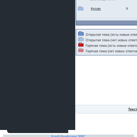
шляпа какая то нужны 20 радиуса
Куплю
9
Открытая тема (есть новые отв
Открытая тема (нет новых ответ
Горячая тема (есть новые ответ
Горячая тема (нет новых ответо
Текс
Клуб Крайслер 300C