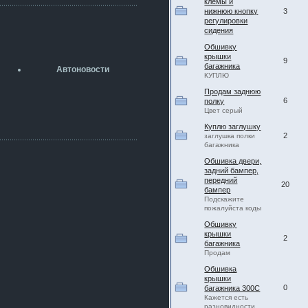
клемы и
разболтовка 5х114.3 спокойно
нижнюю кнопку
3
садится на наши ступицы
регулировки
сидения
aleks423
5 июля 2026
Обшивку
[b]ogneyar001[/b],
крышки
9
Рад приветствовать!
багажника
Автоновости
А здесь уже кладбищенская тишина...
КУПЛЮ
Как, приобретением доволен?
Продам заднюю
6
полку
ogneyar001
Цвет серый
2 июля 2026
Всем привет Год не было.
Куплю заглушку
Разбил в \"хлам\" машину. Сейчас
2
заглушка полки
купил другую. Но уже европу.
багажника
Обшивка двери,
iMrCoffeeBLR4
задний бампер,
2 июля 2026
передний
[quote=vanos86]https://baza.dro
20
бампер
m.ru/ekaterinburg/wheel/disc/kolesnyj-
Подскажите
disk-replica-legeartis-cr4-7-5j-r18-5-115-
пожалуйста коды
et24-dia71-6-s-
g3280718810.html[/quote]
Обшивку
У меня такие же стоят в Литве
крышки
2
багажника
покупал с резиной норм диски правда
Продам
за реплику не скажу там орига
Обшивка
iMrCoffeeBLR4
крышки
2 июля 2026
0
багажника 300С
А то с нашей разболтовкой не
Кажется есть
могу найти нормальные диски одна
разновидности...