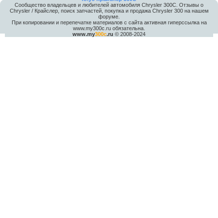
Сообщество владельцев и любителей автомобиля Chrysler 300С. Отзывы о
Chrysler / Крайслер, поиск запчастей, покупка и продажа Chrysler 300 на нашем
форуме.
При копировании и перепечатке материалов с сайта активная гиперссылка на
www.my300c.ru обязательна.
www.my
300c
.ru
© 2008-2024