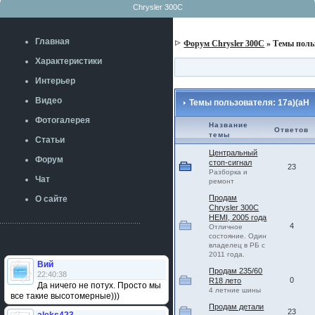
Chrysler 300C
Главная
Форум Chrysler 300C
» Темы поль
Характеристики
Интерьер
Видео
Темы пользователя: 17a)(aH
Фотогалерея
Название
Ответов
темы
Статьи
Центральный
Форум
стоп-сигнал
23
Разборка и
Чат
ремонт
Продам
О сайте
Chrysler 300С
HEMI, 2005 года
4
Отличное
состояние. Один
владелец в РБ с
2011 года.
Вий
Продам 235/60
22:40:38
0
R18 лето
Да ничего не потух. Просто мы
4 летние шины
все такие высотомерные)))
Продам детали
23