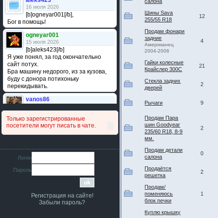
aleks423
салона
16 июля 2026
Шины Sava
[b]ogneyar001[/b],
12
255/55 R18
Бог в помощь!
Продам фонари
ogneyar001
задние
4
15 июля 2026
Американец
[b]aleks423[/b]
2004-2006
Я уже понял, за год окончательно
Гайки колесные
сайт потух.
21
Крайслер 300С
Бра машину недорого, из за кузова,
буду с донора потихоньку
Стекла задних
2
перекидывать.
дверей
vanos86
Рычаги
9
14 июля 2026
Привет народ. Кто нибудь
Продам Пара
Только зарегистрированные
сравнивал подушку акпп бензиновой и
шин Goodyear
посетители могут писать в чате.
дизельной машины намера
2
235/60 R18, 8-9
4578063AG и 4578061AG? По фото
мм.
очень похожи.
Продам детали
0
iMrCoffeeBLR4
салона
Логин
11 июля 2026
Продаётся
Пароль
[b]era124[/b],
2
решетка
Ага понял буду знать спасибо
большое :smile:
Продам/
поменяюсь
1
Регистрация на сайте!
era124
блок печки
Забыли пароль?
7 июля 2026
Куплю крышку
[b]iMrCoffeeBLR4[/b],