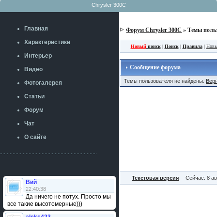
Chrysler 300C
Главная
Форум Chrysler 300C
» Темы поль
Характеристики
Новый
поиск
|
Поиск
|
Правила
|
Новы
Интерьер
Сообщение форума
Видео
Темы пользователя не найдены.
Вер
Фотогалерея
Статьи
Форум
Чат
О сайте
Текстовая версия
Сейчас: 8 ав
Вий
22:40:38
Да ничего не потух. Просто мы
все такие высотомерные)))